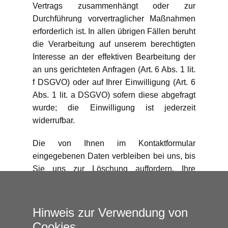
Vertrags zusammenhängt oder zur
Durchführung vorvertraglicher Maßnahmen
erforderlich ist. In allen übrigen Fällen beruht
die Verarbeitung auf unserem berechtigten
Interesse an der effektiven Bearbeitung der
an uns gerichteten Anfragen (Art. 6 Abs. 1 lit.
f DSGVO) oder auf Ihrer Einwilligung (Art. 6
Abs. 1 lit. a DSGVO) sofern diese abgefragt
wurde; die Einwilligung ist jederzeit
widerrufbar.
Die von Ihnen im Kontaktformular
eingegebenen Daten verbleiben bei uns, bis
Sie uns zur Löschung auffordern, Ihre
Einwilligung zur Speicherung widerrufen
oder der Zweck für die Datenspeicherung
entfällt (z. B. nach abgeschlossener
Hinweis zur Verwendung von
Bearbeitung Ihrer Anfrage). Zwingende
Cookies