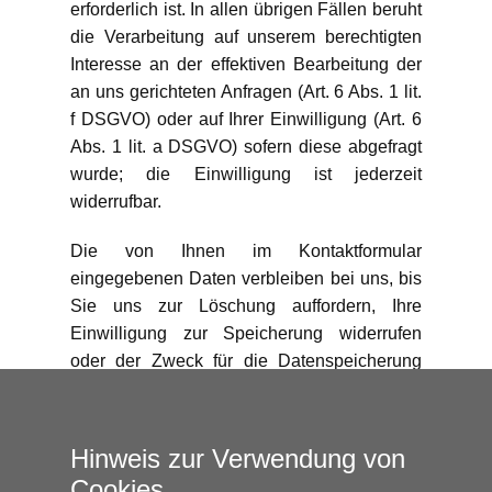
erforderlich ist. In allen übrigen Fällen beruht
die Verarbeitung auf unserem berechtigten
Interesse an der effektiven Bearbeitung der
an uns gerichteten Anfragen (Art. 6 Abs. 1 lit.
f DSGVO) oder auf Ihrer Einwilligung (Art. 6
Abs. 1 lit. a DSGVO) sofern diese abgefragt
wurde; die Einwilligung ist jederzeit
widerrufbar.
Die von Ihnen im Kontaktformular
eingegebenen Daten verbleiben bei uns, bis
Sie uns zur Löschung auffordern, Ihre
Einwilligung zur Speicherung widerrufen
oder der Zweck für die Datenspeicherung
entfällt (z. B. nach abgeschlossener
Bearbeitung Ihrer Anfrage). Zwingende
gesetzliche Bestimmungen – insbesondere
Hinweis zur Verwendung von
Aufbewahrungsfristen – bleiben unberührt.
Cookies