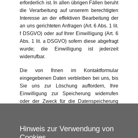
erforderlich ist. In allen übrigen Fällen beruht
die Verarbeitung auf unserem berechtigten
Interesse an der effektiven Bearbeitung der
an uns gerichteten Anfragen (Art. 6 Abs. 1 lit.
f DSGVO) oder auf Ihrer Einwilligung (Art. 6
Abs. 1 lit. a DSGVO) sofern diese abgefragt
wurde; die Einwilligung ist jederzeit
widerrufbar.
Die von Ihnen im Kontaktformular
eingegebenen Daten verbleiben bei uns, bis
Sie uns zur Löschung auffordern, Ihre
Einwilligung zur Speicherung widerrufen
oder der Zweck für die Datenspeicherung
entfällt (z. B. nach abgeschlossener
Bearbeitung Ihrer Anfrage). Zwingende
gesetzliche Bestimmungen – insbesondere
Hinweis zur Verwendung von
Aufbewahrungsfristen – bleiben unberührt.
Cookies