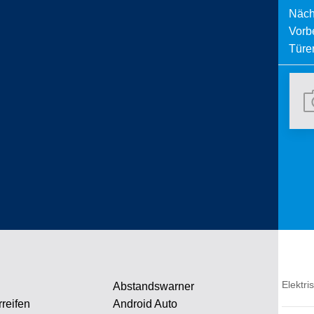
Näch
Vorbe
Türen
Elektri
Abstandswarner
rreifen
Android Auto