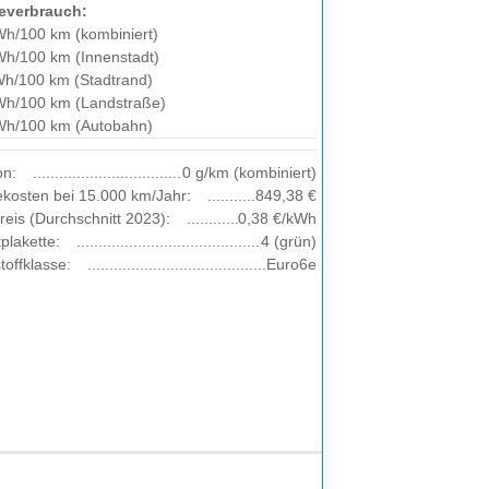
everbrauch:
Wh/100 km (kombiniert)
Wh/100 km (Innenstadt)
Wh/100 km (Stadtrand)
Wh/100 km (Landstraße)
Wh/100 km (Autobahn)
on:
0 g/km (kombiniert)
ekosten bei 15.000 km/Jahr:
849,38 €
eis (Durchschnitt 2023):
0,38 €/kWh
plakette:
4 (grün)
offklasse:
Euro6e