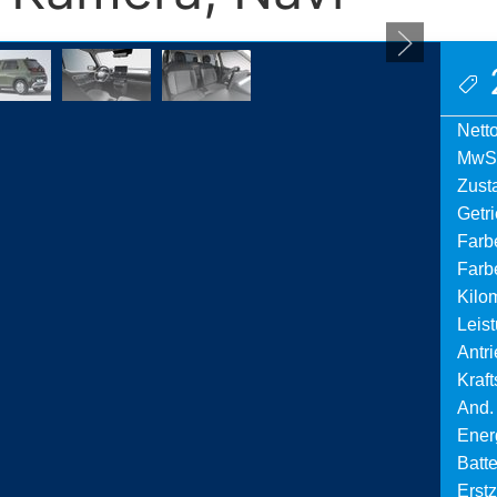
Netto
MwSt
Zust
Getr
Farb
Farbe
Kilo
Leis
Antri
Krafts
And.
Ener
Batte
Erst