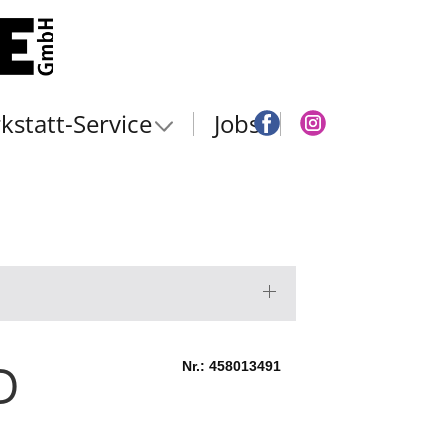
kstatt-Service
Jobs
D
Nr.: 458013491