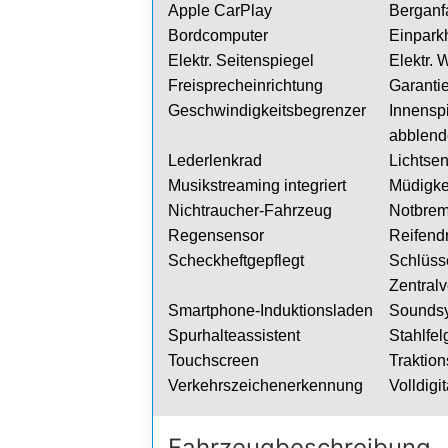
Apple CarPlay
Berganf
Bordcomputer
Einparkh
Elektr. Seitenspiegel
Elektr. 
Freisprecheinrichtung
Garanti
Geschwindigkeitsbegrenzer
Innen
abblen
Lederlenkrad
Lichtse
Musikstreaming integriert
Müdigke
Nichtraucher-Fahrzeug
Notbrem
Regensensor
Reifendr
Scheckheftgepflegt
Schlüss
Zentralv
Smartphone-Induktionsladen
Sounds
Spurhalteassistent
Stahlfel
Touchscreen
Traktion
Verkehrszeichenerkennung
Volldigi
Fahrzeug­beschreibung