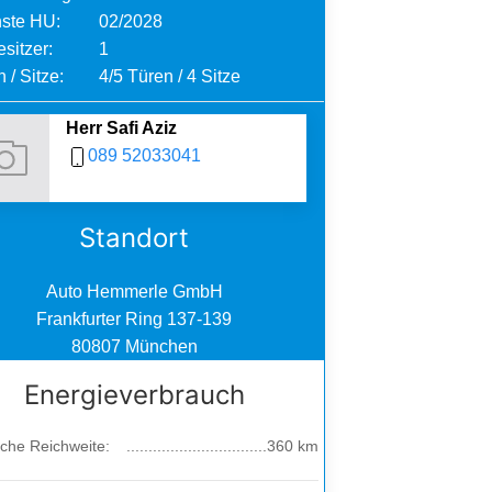
ste HU:
02/2028
sitzer:
1
 / Sitze:
4/5 Türen / 4 Sitze
Herr Safi Aziz
089 52033041
Standort
Auto Hemmerle GmbH
Frankfurter Ring 137-139
80807 München
Energieverbrauch
sche Reichweite:
360 km