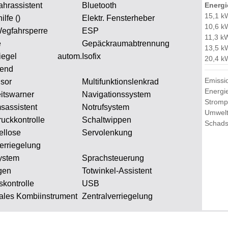
ahrassistent
Bluetooth
Energi
15,1 k
ilfe ()
Elektr. Fensterheber
10,6 k
Wegfahrsperre
ESP
11,3 k
e
Gepäckraumabtrennung
13,5 k
spiegel autom.
Isofix
20,4 k
dend
Emissi
nsor
Multifunktionslenkrad
Energi
itswarner
Navigationssystem
Strompr
sassistent
Notrufsystem
Umwelt
uckkontrolle
Schaltwippen
Schadst
ellose
Servolenkung
erriegelung
ystem
Sprachsteuerung
gen
Totwinkel-Assistent
skontrolle
USB
tales Kombiinstrument
Zentralverriegelung