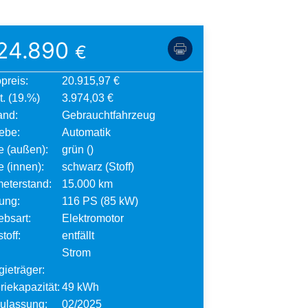
24.890
€
preis:
20.915,97 €
. (19.%)
3.974,03 €
and:
Gebrauchtfahrzeug
iebe:
Automatik
e (außen):
grün ()
 (innen):
schwarz (Stoff)
meterstand:
15.000 km
tung:
116 PS (85 kW)
ebsart:
Elektromotor
toff:
entfällt
Strom
gieträger:
riekapazität:
49 kWh
zulassung:
02/2025