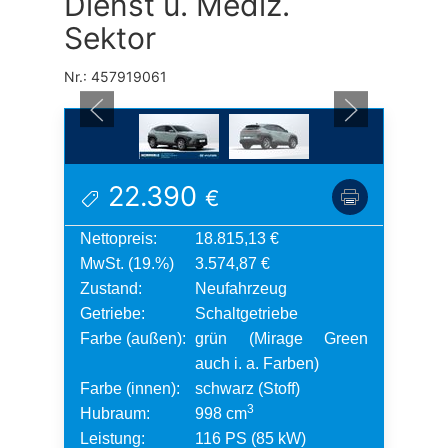
Dienst u. Mediz.
Sektor
Nr.: 457919061
22.390
€
Nettopreis:
18.815,13 €
MwSt. (19.%)
3.574,87 €
Zustand:
Neufahrzeug
Getriebe:
Schaltgetriebe
Farbe (außen):
grün (Mirage Green
auch i. a. Farben)
Farbe (innen):
schwarz (Stoff)
3
Hubraum:
998 cm
Leistung:
116 PS (85 kW)