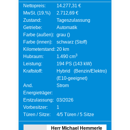
Nettopreis:
14.277,31 €
MwSt. (19.%)
2.712,69 €
Zustand:
Tageszulassung
Getriebe:
Automatik
Farbe (außen):
grau ()
Farbe (innen):
schwarz (Stoff)
Kilometerstand:
20 km
3
Hubraum:
1.490 cm
Leistung:
194 PS (143 kW)
Kraftstoff:
Hybrid (Benzin/Elektro)
(E10-geeignet)
And.
Strom
Energieträger:
Erstzulassung:
03/2026
Vorbesitzer:
1
Türen / Sitze:
4/5 Türen / 5 Sitze
Herr Michael Hemmerle