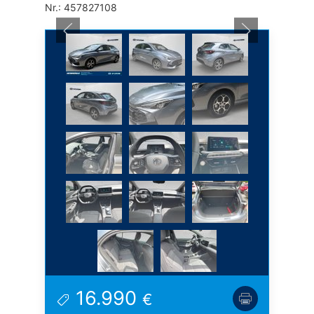
Nr.: 457827108
16.990
€