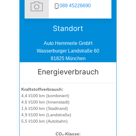
089 45226690
Standort
Auto Hemmerle GmbH
Wasserburger Landstraße 60
81825 München
Energieverbrauch
Kraftstoffverbrauch:
4,4 l/100 km (kombiniert)
4,6 l/100 km (Innenstadt)
1,6 l/100 km (Stadtrand)
4,9 l/100 km (Landstraße)
5,5 l/100 km (Autobahn)
CO₂-Klasse: