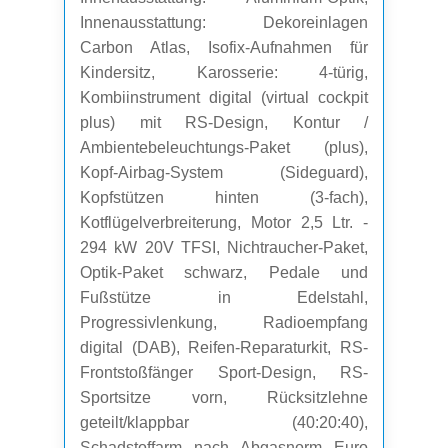
Innenausstattung: Dekoreinlagen
Carbon Atlas, Isofix-Aufnahmen für
Kindersitz, Karosserie: 4-türig,
Kombiinstrument digital (virtual cockpit
plus) mit RS-Design, Kontur /
Ambientebeleuchtungs-Paket (plus),
Kopf-Airbag-System (Sideguard),
Kopfstützen hinten (3-fach),
Kotflügelverbreiterung, Motor 2,5 Ltr. -
294 kW 20V TFSI, Nichtraucher-Paket,
Optik-Paket schwarz, Pedale und
Fußstütze in Edelstahl,
Progressivlenkung, Radioempfang
digital (DAB), Reifen-Reparaturkit, RS-
Frontstoßfänger Sport-Design, RS-
Sportsitze vorn, Rücksitzlehne
geteilt/klappbar (40:20:40),
Schadstoffarm nach Abgasnorm Euro