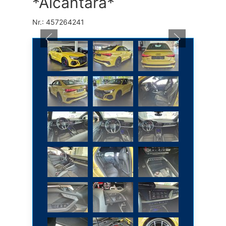
*Alcantara*
Nr.: 457264241