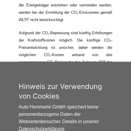
der Energieträger entstehen oder vermieden werden,
werden bei der Ermittlung der CO₂-Emissionen gemäß
WLTP nicht berücksichtigt.
Aufgrund der CO₂-Bepreisung sind künftig Erhöhungen
der Kraftstoffkosten möglich. Die künftige CO₂-
Preisentwicklung ist unsicher, daher werden die
möglichen CO₂-Kosten anhand von drei
angenommenen CO₂-Preisen für den Zeitraum 2025 bis
2035 berechnet. Die tatsächlichen CO₂-Preise können
sowohl höher als auch niedriger als in den hier
zugrundeliegenden Modellrechnungen ausfallen. Die
Hinweis zur Verwendung
CO₂-Kosten sind beim Tanken mit den Kraftstoffkosten
von Cookies
zu bezahlen. Weitere Informationen unter
www.alternativ-mobil.info
.
Auto Hemmerle GmbH speichert keine
personenbezogene Daten der
Webseitenbesucher. Details in unserer
Datenschutzerklärung
.