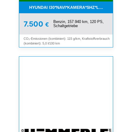
HYUNDAI I30*NAVI*KAMERA*SHZ*LHZ*TEMPOMAT*
Benzin, 157.940 km, 120 PS,
7.500
€
Schaltgetriebe
CO₂-Emissionen (kombiniert): 115 g/km, Kraftstoffverbrauch
(kombiniert): 5,0 l/100 km