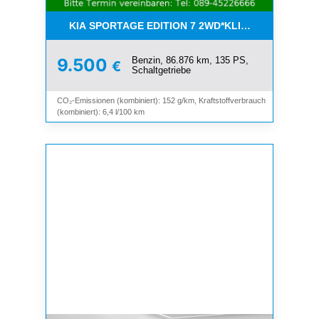
KIA SPORTAGE EDITION 7 2WD*KLIMA*SHZ*TEMP
Benzin, 86.876 km, 135 PS,
9.500
€
Schaltgetriebe
CO₂-Emissionen (kombiniert): 152 g/km, Kraftstoffverbrauch
(kombiniert): 6,4 l/100 km