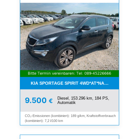
KIA SPORTAGE SPIRIT 4WD*AT*NAVI*8-FACH*KAM
Diesel, 153.296 km, 184 PS,
9.500
€
Automatik
CO₂-Emissionen (kombiniert): 189 g/km, Kraftstoffverbrauch
(kombiniert): 7,2 l/100 km