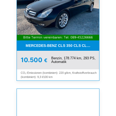
MERCEDES-BENZ CLS 350 CLS CLS 350 CGI*LEDE
Benzin, 178.774 km, 293 PS,
10.500
€
Automatik
CO₂-Emissionen (kombiniert): 220 g/km, Kraftstoffverbrauch
(kombiniert): 9,3 l/100 km