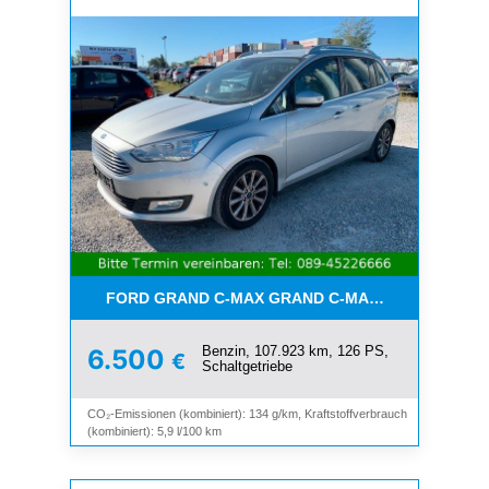
FORD GRAND C-MAX GRAND C-MAX TITANIUM*7-SI
Benzin, 107.923 km, 126 PS,
6.500
€
Schaltgetriebe
CO₂-Emissionen (kombiniert): 134 g/km, Kraftstoffverbrauch
(kombiniert): 5,9 l/100 km