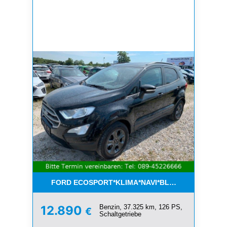
FORD ECOSPORT*KLIMA*NAVI*BLUETOOTH*1.HAN
Benzin, 37.325 km, 126 PS,
12.890
€
Schaltgetriebe