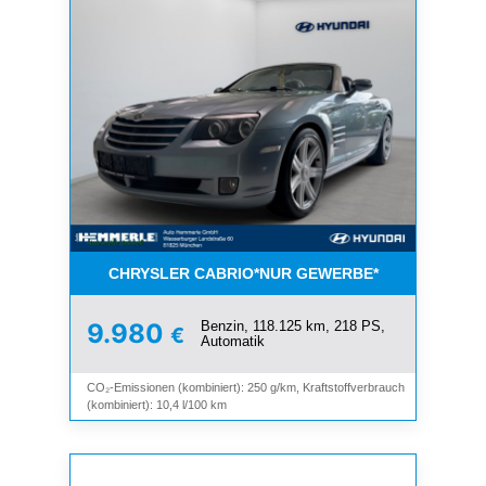
CHRYSLER CABRIO*NUR GEWERBE*
Benzin, 118.125 km, 218 PS,
9.980
€
Automatik
CO₂-Emissionen (kombiniert): 250 g/km, Kraftstoffverbrauch
(kombiniert): 10,4 l/100 km