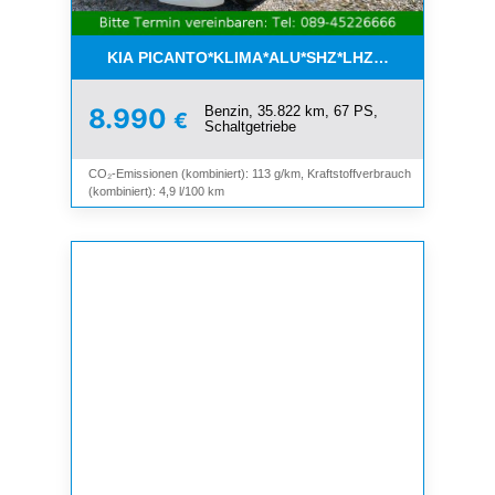
KIA PICANTO*KLIMA*ALU*SHZ*LHZ*BLUETOOTH*
Benzin, 35.822 km, 67 PS,
8.990
€
Schaltgetriebe
CO₂-Emissionen (kombiniert): 113 g/km, Kraftstoffverbrauch
(kombiniert): 4,9 l/100 km