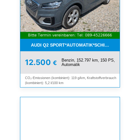
AUDI Q2 SPORT*AUTOMATIK*SCHIEBEDACH*8-FAC
Benzin, 152.797 km, 150 PS,
12.500
€
Automatik
CO₂-Emissionen (kombiniert): 119 g/km, Kraftstoffverbrauch
(kombiniert): 5,2 l/100 km