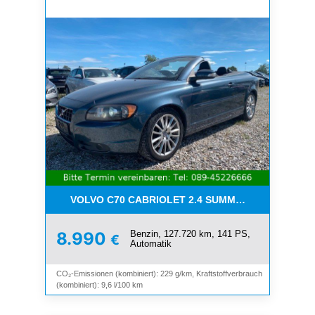
VOLVO C70 CABRIOLET 2.4 SUMMUM*LEDER*XENO
Benzin, 127.720 km, 141 PS,
8.990
€
Automatik
CO₂-Emissionen (kombiniert): 229 g/km, Kraftstoffverbrauch
(kombiniert): 9,6 l/100 km