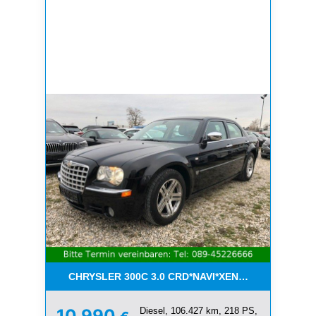
CHRYSLER 300C 3.0 CRD*NAVI*XENON*LEDER*PDC
Diesel, 106.427 km, 218 PS,
10.990