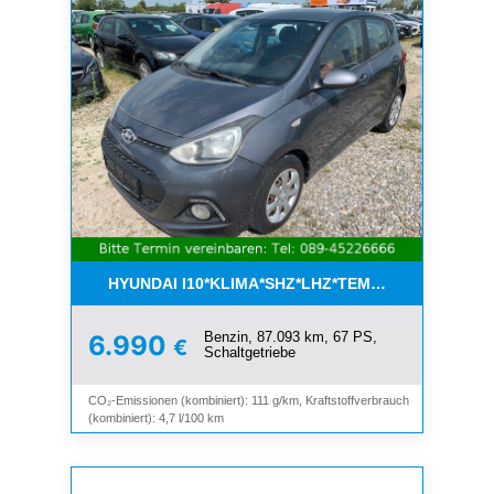
HYUNDAI I10*KLIMA*SHZ*LHZ*TEMPOMAT*BLUET
Benzin, 87.093 km, 67 PS,
6.990
€
Schaltgetriebe
CO₂-Emissionen (kombiniert): 111 g/km, Kraftstoffverbrauch
(kombiniert): 4,7 l/100 km