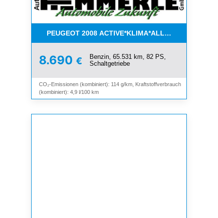
PEUGEOT 2008 ACTIVE*KLIMA*ALLWETTER*PDC*
Benzin, 65.531 km, 82 PS,
8.690
€
Schaltgetriebe
CO₂-Emissionen (kombiniert): 114 g/km, Kraftstoffverbrauch
(kombiniert): 4,9 l/100 km