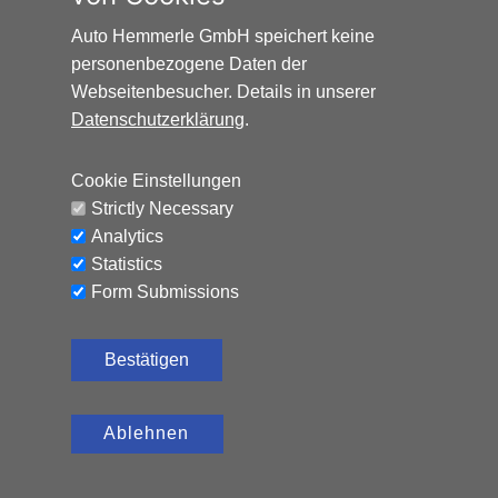
Auto Hemmerle GmbH speichert keine
personenbezogene Daten der
Webseitenbesucher. Details in unserer
Datenschutzerklärung
.
HONDA HR-V ELEGANCE*AUTOMATIK*NAVI*AHK*
Cookie Einstellungen
Benzin, 65.324 km, 131 PS,
12.990
€
Strictly Necessary
Automatik
Analytics
CO₂-Emissionen (kombiniert): 120 g/km, Kraftstoffverbrauch
Statistics
(kombiniert): 5,2 l/100 km
Form Submissions
Bestätigen
Ablehnen