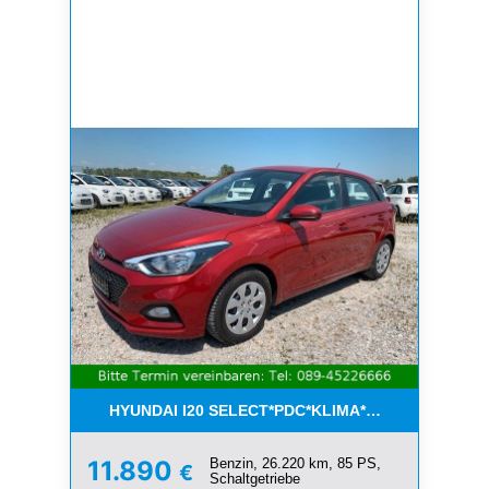
HYUNDAI I20 SELECT*PDC*KLIMA*ESP*8-FACH*1.H
Benzin, 26.220 km, 85 PS,
11.890
€
Schaltgetriebe