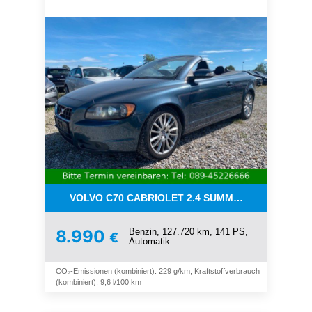
VOLVO C70 CABRIOLET 2.4 SUMMUM*LEDER*XENO
Benzin, 127.720 km, 141 PS,
8.990
€
Automatik
CO₂-Emissionen (kombiniert): 229 g/km, Kraftstoffverbrauch
(kombiniert): 9,6 l/100 km