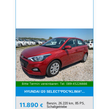
HYUNDAI I20 SELECT*PDC*KLIMA*ESP*8-FACH*1.H
Benzin, 26.220 km, 85 PS,
11.890
€
Schaltgetriebe