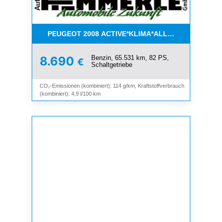
PEUGEOT 2008 ACTIVE*KLIMA*ALLWETTER*PDC*
Benzin, 65.531 km, 82 PS,
8.690
€
Schaltgetriebe
CO₂-Emissionen (kombiniert): 114 g/km, Kraftstoffverbrauch
(kombiniert): 4,9 l/100 km