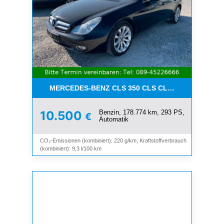
MERCEDES-BENZ CLS 350 CLS CLS 350 CGI*LEDE
Benzin, 178.774 km, 293 PS,
10.500
€
Automatik
CO₂-Emissionen (kombiniert): 220 g/km, Kraftstoffverbrauch
(kombiniert): 9,3 l/100 km