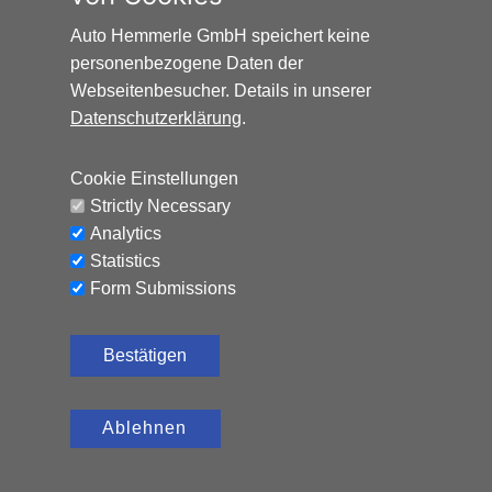
Auto Hemmerle GmbH speichert keine
personenbezogene Daten der
Webseitenbesucher. Details in unserer
Datenschutzerklärung
.
HONDA HR-V ELEGANCE*AUTOMATIK*NAVI*AHK*
Cookie Einstellungen
Benzin, 65.324 km, 131 PS,
12.990
€
Strictly Necessary
Automatik
Analytics
CO₂-Emissionen (kombiniert): 120 g/km, Kraftstoffverbrauch
Statistics
(kombiniert): 5,2 l/100 km
Form Submissions
Bestätigen
Ablehnen