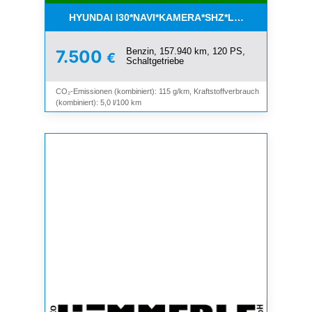
HYUNDAI I30*NAVI*KAMERA*SHZ*LHZ*TEMPOMAT*
Benzin, 157.940 km, 120 PS,
7.500
€
Schaltgetriebe
CO₂-Emissionen (kombiniert): 115 g/km, Kraftstoffverbrauch
(kombiniert): 5,0 l/100 km