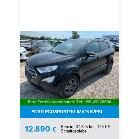
FORD ECOSPORT*KLIMA*NAVI*BLUETOOTH*1.HAN
Benzin, 37.325 km, 126 PS,
12.890
€
Schaltgetriebe