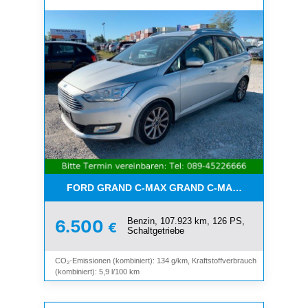
FORD GRAND C-MAX GRAND C-MAX TITANIUM*7-SI
Benzin, 107.923 km, 126 PS,
6.500
€
Schaltgetriebe
CO₂-Emissionen (kombiniert): 134 g/km, Kraftstoffverbrauch
(kombiniert): 5,9 l/100 km