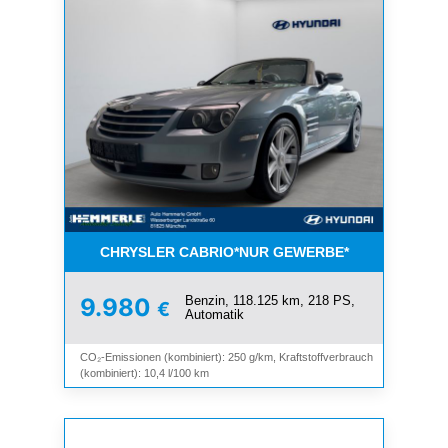
CHRYSLER CABRIO*NUR GEWERBE*
Benzin, 118.125 km, 218 PS,
9.980
€
Automatik
CO₂-Emissionen (kombiniert): 250 g/km, Kraftstoffverbrauch
(kombiniert): 10,4 l/100 km