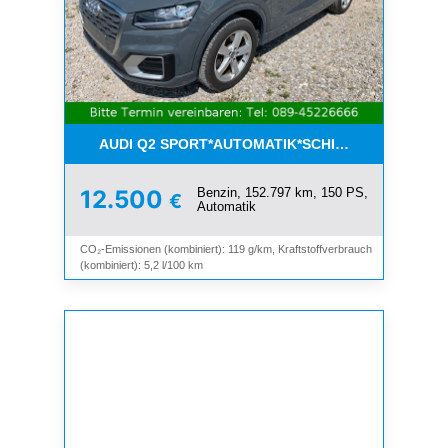
AUDI Q2 SPORT*AUTOMATIK*SCHIEBEDACH*8-FAC
Benzin, 152.797 km, 150 PS,
12.500
€
Automatik
CO₂-Emissionen (kombiniert): 119 g/km, Kraftstoffverbrauch
(kombiniert): 5,2 l/100 km