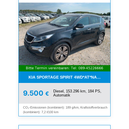
KIA SPORTAGE SPIRIT 4WD*AT*NAVI*8-FACH*KAM
Diesel, 153.296 km, 184 PS,
9.500
€
Automatik
CO₂-Emissionen (kombiniert): 189 g/km, Kraftstoffverbrauch
(kombiniert): 7,2 l/100 km