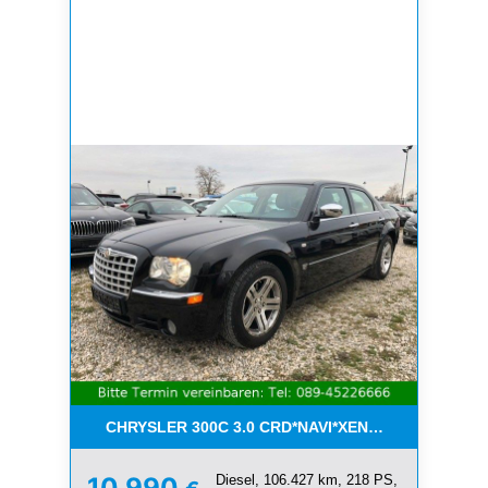
CHRYSLER 300C 3.0 CRD*NAVI*XENON*LEDER*PDC
Diesel, 106.427 km, 218 PS,
10.990