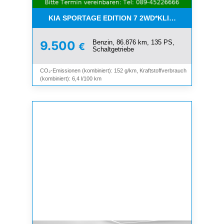
KIA SPORTAGE EDITION 7 2WD*KLIMA*SHZ*TEMP
Benzin, 86.876 km, 135 PS,
9.500
€
Schaltgetriebe
CO₂-Emissionen (kombiniert): 152 g/km, Kraftstoffverbrauch
(kombiniert): 6,4 l/100 km