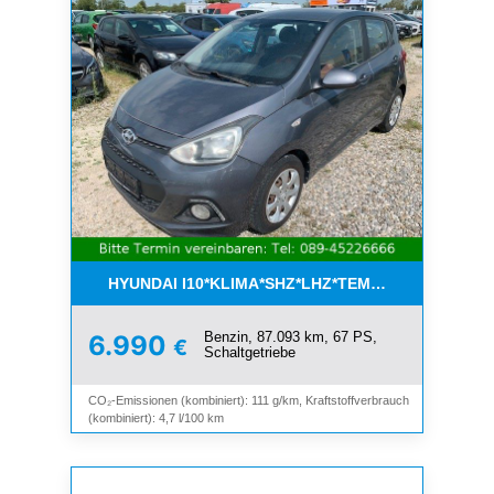
HYUNDAI I10*KLIMA*SHZ*LHZ*TEMPOMAT*BLUET
Benzin, 87.093 km, 67 PS,
6.990
€
Schaltgetriebe
CO₂-Emissionen (kombiniert): 111 g/km, Kraftstoffverbrauch
(kombiniert): 4,7 l/100 km