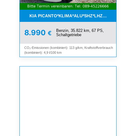
KIA PICANTO*KLIMA*ALU*SHZ*LHZ*BLUETOOTH*
Benzin, 35.822 km, 67 PS,
8.990
€
Schaltgetriebe
CO₂-Emissionen (kombiniert): 113 g/km, Kraftstoffverbrauch
(kombiniert): 4,9 l/100 km