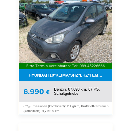
HYUNDAI I10*KLIMA*SHZ*LHZ*TEMPOMAT*BLUET
Benzin, 87.093 km, 67 PS,
6.990
€
Schaltgetriebe
CO₂-Emissionen (kombiniert): 111 g/km, Kraftstoffverbrauch
(kombiniert): 4,7 l/100 km