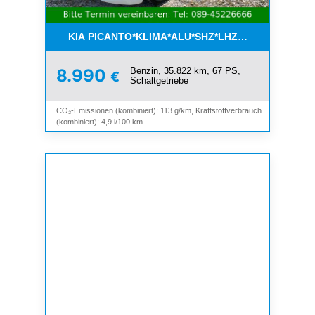
KIA PICANTO*KLIMA*ALU*SHZ*LHZ*BLUETOOTH*
Benzin, 35.822 km, 67 PS,
8.990
€
Schaltgetriebe
CO₂-Emissionen (kombiniert): 113 g/km, Kraftstoffverbrauch
(kombiniert): 4,9 l/100 km