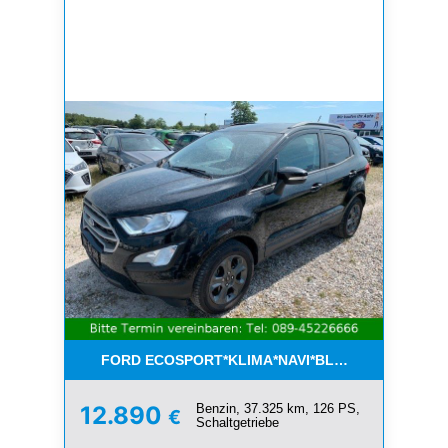
FORD ECOSPORT*KLIMA*NAVI*BLUETOOTH*1.HAN
Benzin, 37.325 km, 126 PS,
12.890
€
Schaltgetriebe