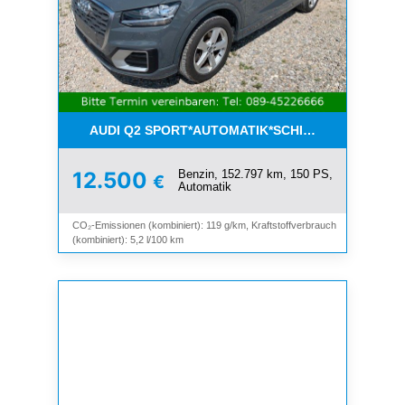
AUDI Q2 SPORT*AUTOMATIK*SCHIEBEDACH*8-FAC
Benzin, 152.797 km, 150 PS,
12.500
€
Automatik
CO₂-Emissionen (kombiniert): 119 g/km, Kraftstoffverbrauch
(kombiniert): 5,2 l/100 km