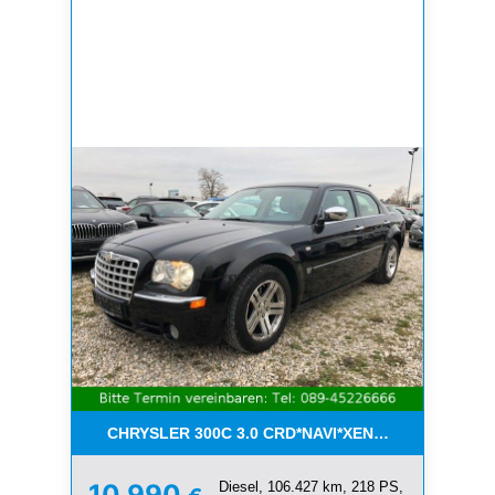
CHRYSLER 300C 3.0 CRD*NAVI*XENON*LEDER*PDC
Diesel, 106.427 km, 218 PS,
10.990