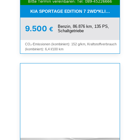
KIA SPORTAGE EDITION 7 2WD*KLIMA*SHZ*TEMP
Benzin, 86.876 km, 135 PS,
9.500
€
Schaltgetriebe
CO₂-Emissionen (kombiniert): 152 g/km, Kraftstoffverbrauch
(kombiniert): 6,4 l/100 km