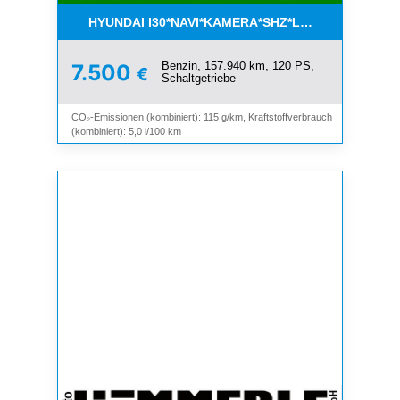
HYUNDAI I30*NAVI*KAMERA*SHZ*LHZ*TEMPOMAT*
Benzin, 157.940 km, 120 PS,
7.500
€
Schaltgetriebe
CO₂-Emissionen (kombiniert): 115 g/km, Kraftstoffverbrauch
(kombiniert): 5,0 l/100 km