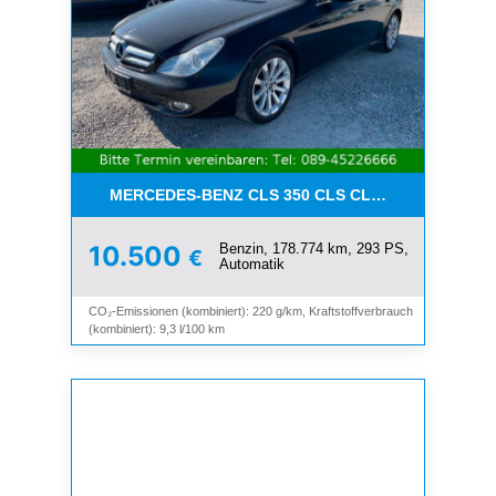
MERCEDES-BENZ CLS 350 CLS CLS 350 CGI*LEDE
Benzin, 178.774 km, 293 PS,
10.500
€
Automatik
CO₂-Emissionen (kombiniert): 220 g/km, Kraftstoffverbrauch
(kombiniert): 9,3 l/100 km