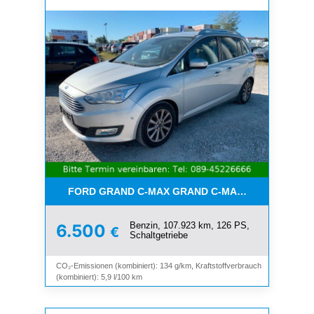
FORD GRAND C-MAX GRAND C-MAX TITANIUM*7-SI
Benzin, 107.923 km, 126 PS,
6.500
€
Schaltgetriebe
CO₂-Emissionen (kombiniert): 134 g/km, Kraftstoffverbrauch
(kombiniert): 5,9 l/100 km