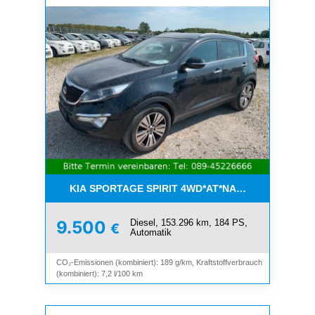
KIA SPORTAGE SPIRIT 4WD*AT*NAVI*8-FACH*KAM
Diesel, 153.296 km, 184 PS,
9.500
€
Automatik
CO₂-Emissionen (kombiniert): 189 g/km, Kraftstoffverbrauch
(kombiniert): 7,2 l/100 km