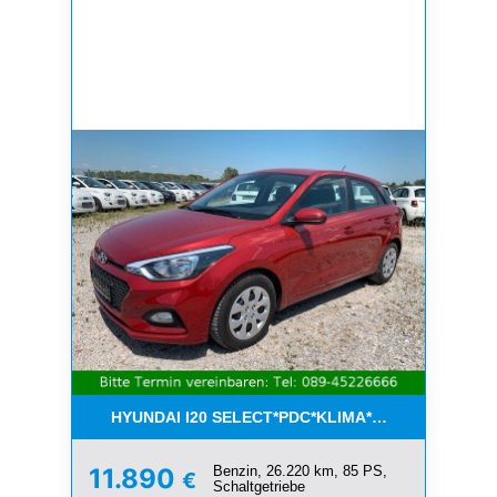
HYUNDAI I20 SELECT*PDC*KLIMA*ESP*8-FACH*1.H
Benzin, 26.220 km, 85 PS,
11.890
€
Schaltgetriebe