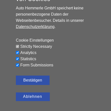
Auto Hemmerle GmbH speichert keine
personenbezogene Daten der
Webseitenbesucher. Details in unserer
Datenschutzerklärung
.
HONDA HR-V ELEGANCE*AUTOMATIK*NAVI*AHK*
Cookie Einstellungen
Benzin, 65.324 km, 131 PS,
12.990
€
Strictly Necessary
Automatik
Analytics
CO₂-Emissionen (kombiniert): 120 g/km, Kraftstoffverbrauch
Statistics
(kombiniert): 5,2 l/100 km
Form Submissions
Bestätigen
Ablehnen