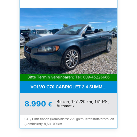
VOLVO C70 CABRIOLET 2.4 SUMMUM*LEDER*XENO
Benzin, 127.720 km, 141 PS,
8.990
€
Automatik
CO₂-Emissionen (kombiniert): 229 g/km, Kraftstoffverbrauch
(kombiniert): 9,6 l/100 km