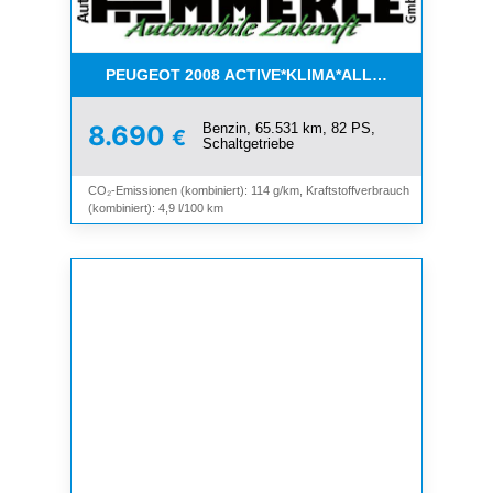
PEUGEOT 2008 ACTIVE*KLIMA*ALLWETTER*PDC*
Benzin, 65.531 km, 82 PS,
8.690
€
Schaltgetriebe
CO₂-Emissionen (kombiniert): 114 g/km, Kraftstoffverbrauch
(kombiniert): 4,9 l/100 km