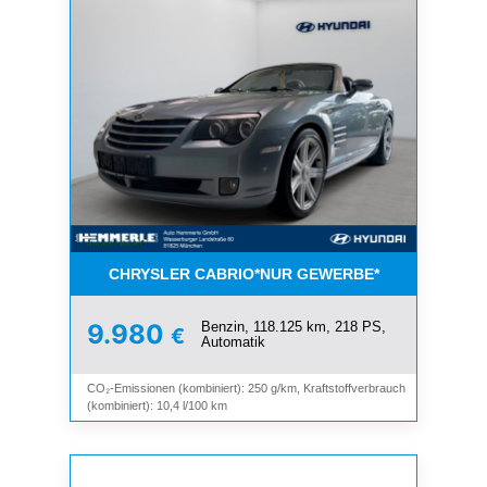
CHRYSLER CABRIO*NUR GEWERBE*
Benzin, 118.125 km, 218 PS,
9.980
€
Automatik
CO₂-Emissionen (kombiniert): 250 g/km, Kraftstoffverbrauch
(kombiniert): 10,4 l/100 km