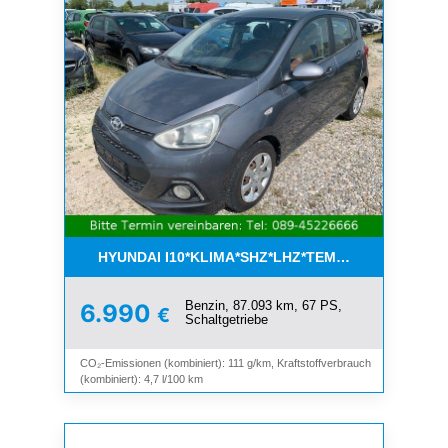
HYUNDAI I10*KLIMA*SHZ*LHZ*TEMPOMAT*BLUET
Benzin, 87.093 km, 67 PS,
6.990
€
Schaltgetriebe
CO₂-Emissionen (kombiniert): 111 g/km, Kraftstoffverbrauch
(kombiniert): 4,7 l/100 km