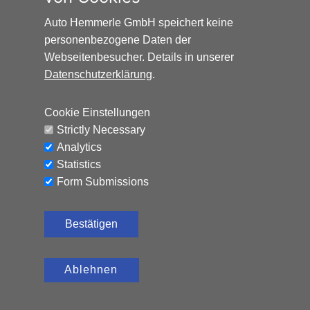
AUDI Q2 SPORT*AUTOMATIK*SCHIEBEDACH*8-FAC
Auto Hemmerle GmbH speichert keine
personenbezogene Daten der
Benzin, 152.797 km, 150 PS,
12.500
€
Automatik
Webseitenbesucher. Details in unserer
Datenschutzerklärung
.
CO₂-Emissionen (kombiniert): 119 g/km, Kraftstoffverbrauch
(kombiniert): 5,2 l/100 km
Cookie Einstellungen
Strictly Necessary
Analytics
Statistics
Form Submissions
Bestätigen
Ablehnen