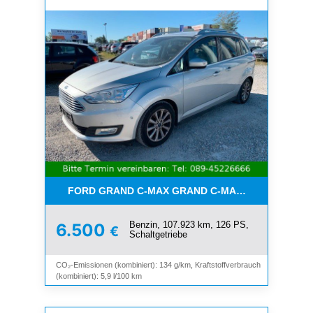
FORD GRAND C-MAX GRAND C-MAX TITANIUM*7-SI
Benzin, 107.923 km, 126 PS,
6.500
€
Schaltgetriebe
CO₂-Emissionen (kombiniert): 134 g/km, Kraftstoffverbrauch
(kombiniert): 5,9 l/100 km