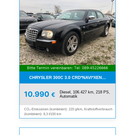
CHRYSLER 300C 3.0 CRD*NAVI*XENON*LEDER*PDC
Diesel, 106.427 km, 218 PS,
10.990
€
Automatik
CO₂-Emissionen (kombiniert): 220 g/km, Kraftstoffverbrauch
(kombiniert): 8,3 l/100 km