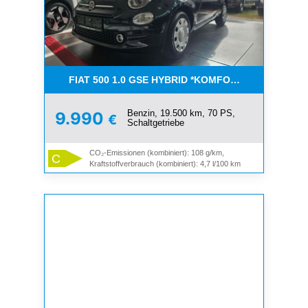
FIAT 500 1.0 GSE HYBRID *KOMFORT PAKET*CAR-
Benzin, 19.500 km, 70 PS,
9.990
€
Schaltgetriebe
CO₂-Emissionen (kombiniert): 108 g/km,
C
Kraftstoffverbrauch (kombiniert): 4,7 l/100 km