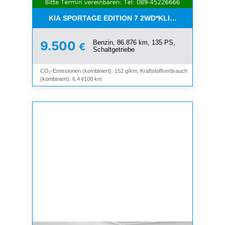
KIA SPORTAGE EDITION 7 2WD*KLIMA*SHZ*TEMP
Benzin, 86.876 km, 135 PS,
9.500
€
Schaltgetriebe
CO₂-Emissionen (kombiniert): 152 g/km, Kraftstoffverbrauch
(kombiniert): 6,4 l/100 km