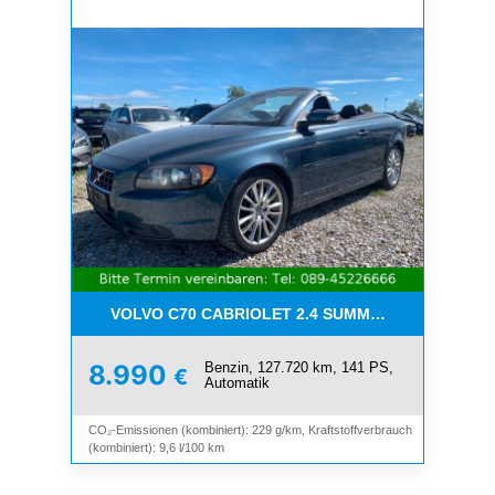
VOLVO C70 CABRIOLET 2.4 SUMMUM*LEDER*XENO
Benzin, 127.720 km, 141 PS,
8.990
€
Automatik
CO₂-Emissionen (kombiniert): 229 g/km, Kraftstoffverbrauch
(kombiniert): 9,6 l/100 km