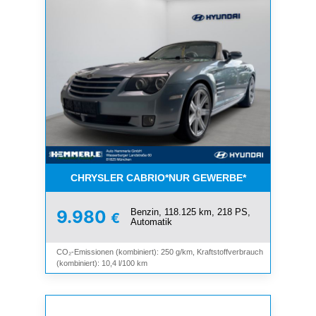
CHRYSLER CABRIO*NUR GEWERBE*
Benzin, 118.125 km, 218 PS,
9.980
€
Automatik
CO₂-Emissionen (kombiniert): 250 g/km, Kraftstoffverbrauch
(kombiniert): 10,4 l/100 km