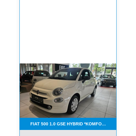
FIAT 500 1.0 GSE HYBRID *KOMFORT PAKET*CAR-