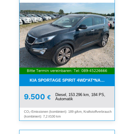
KIA SPORTAGE SPIRIT 4WD*AT*NAVI*8-FACH*KAM
Diesel, 153.296 km, 184 PS,
9.500
€
Automatik
CO₂-Emissionen (kombiniert): 189 g/km, Kraftstoffverbrauch
(kombiniert): 7,2 l/100 km