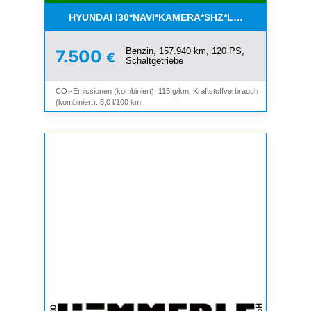
HYUNDAI I30*NAVI*KAMERA*SHZ*LHZ*TEMPOMAT*
Benzin, 157.940 km, 120 PS,
7.500
€
Schaltgetriebe
CO₂-Emissionen (kombiniert): 115 g/km, Kraftstoffverbrauch
(kombiniert): 5,0 l/100 km