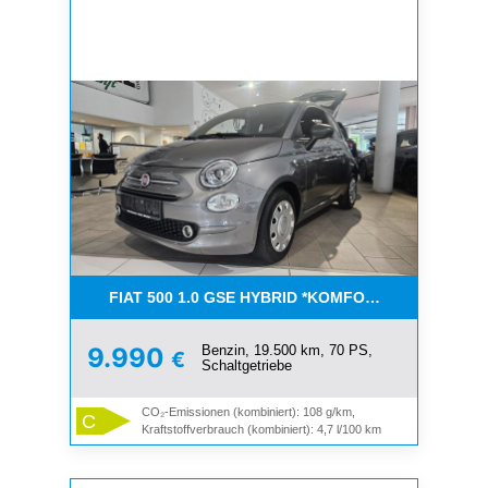
FIAT 500 1.0 GSE HYBRID *KOMFORT PAKET*CAR-
Benzin, 19.500 km, 70 PS,
9.990
€
Schaltgetriebe
CO₂-Emissionen (kombiniert): 108 g/km,
C
Kraftstoffverbrauch (kombiniert): 4,7 l/100 km