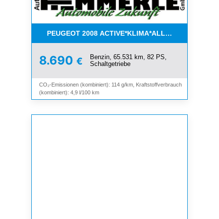
PEUGEOT 2008 ACTIVE*KLIMA*ALLWETTER*PDC*
Benzin, 65.531 km, 82 PS,
8.690
€
Schaltgetriebe
CO₂-Emissionen (kombiniert): 114 g/km, Kraftstoffverbrauch
(kombiniert): 4,9 l/100 km