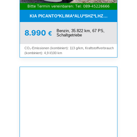
KIA PICANTO*KLIMA*ALU*SHZ*LHZ*BLUETOOTH*
Benzin, 35.822 km, 67 PS,
8.990
€
Schaltgetriebe
CO₂-Emissionen (kombiniert): 113 g/km, Kraftstoffverbrauch
(kombiniert): 4,9 l/100 km