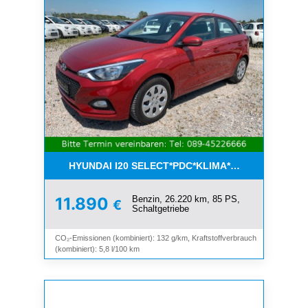
HYUNDAI I20 SELECT*PDC*KLIMA*ESP*8-FACH*1.H
Benzin, 26.220 km, 85 PS,
11.890
€
Schaltgetriebe
CO₂-Emissionen (kombiniert): 132 g/km, Kraftstoffverbrauch
(kombiniert): 5,8 l/100 km