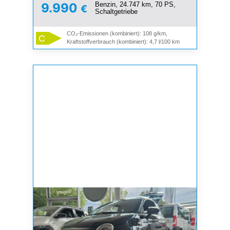
Benzin, 24.747 km, 70 PS,
9.990
€
Schaltgetriebe
CO₂-Emissionen (kombiniert): 108 g/km,
C
Kraftstoffverbrauch (kombiniert): 4,7 l/100 km