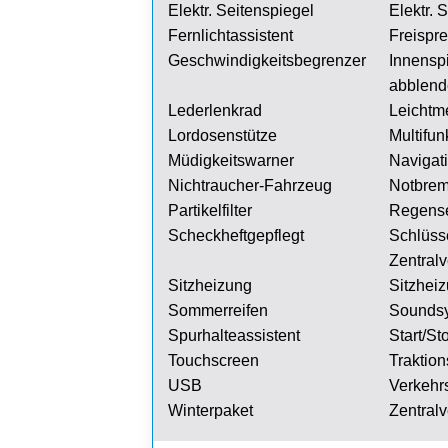
Elektr. Seitenspiegel
Elektr. 
Fernlichtassistent
Freispre
Geschwindigkeitsbegrenzer
Innen
abblen
Lederlenkrad
Leichtme
Lordosenstütze
Multifun
Müdigkeitswarner
Navigat
Nichtraucher-Fahrzeug
Notbrem
Partikelfilter
Regens
Scheckheftgepflegt
Schlüss
Zentralv
Sitzheizung
Sitzheiz
Sommerreifen
Sounds
Spurhalteassistent
Start/St
Touchscreen
Traktion
USB
Verkehr
Winterpaket
Zentralv