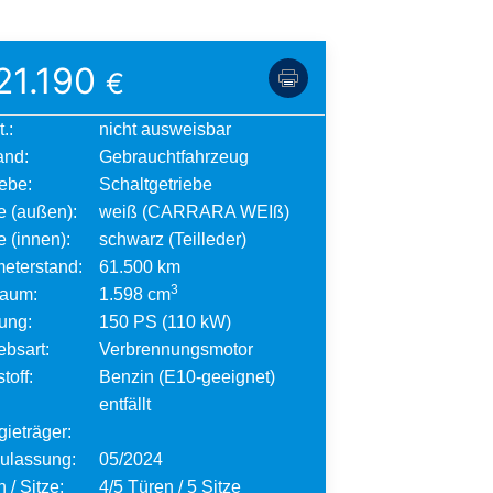
21.190
€
.:
nicht ausweisbar
and:
Gebrauchtfahrzeug
iebe:
Schaltgetriebe
e (außen):
weiß (CARRARA WEIß)
 (innen):
schwarz (Teilleder)
meterstand:
61.500 km
3
aum:
1.598 cm
tung:
150 PS (110 kW)
ebsart:
Verbrennungsmotor
toff:
Benzin (E10-geeignet)
entfällt
gieträger:
zulassung:
05/2024
 / Sitze:
4/5 Türen / 5 Sitze