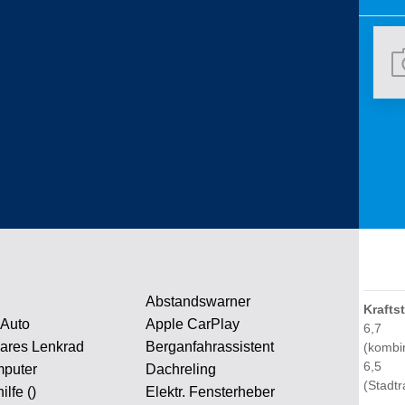
Abstandswarner
Krafts
 Auto
Apple CarPlay
6,7
ares Lenkrad
Berganfahrassistent
(kombin
6,5
puter
Dachreling
(Stadtr
ilfe ()
Elektr. Fensterheber