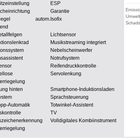
Sitzeinstellung
ESP
Emissi
cheinrichtung
Garantie
Umwelt
spiegel autom.
Isofix
Schadst
dend
tallfelgen
Lichtsensor
ktionslenkrad
Musikstreaming integriert
ionssystem
Nebelscheinwerfer
sassistent
Notrufsystem
ensor
Reifendruckkontrolle
ellose
Servolenkung
erriegelung
ung hinten
Smartphone-Induktionsladen
ystem
Sprachsteuerung
opp-Automatik
Totwinkel-Assistent
skontrolle
TV
szeichenerkennung
Volldigitales Kombiinstrument
erriegelung