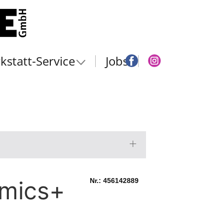
kstatt-Service
Jobs
amics+
Nr.: 456142889