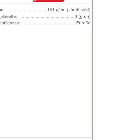
on:
151 g/km (kombiniert)
plakette:
4 (grün)
offklasse:
Euro6d