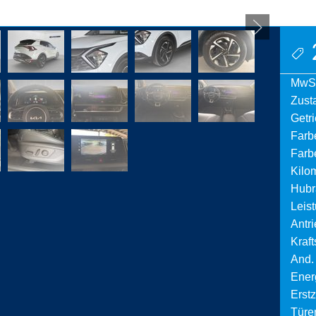
MwSt
Zust
Getr
Farb
Farbe
Kilo
Hubr
Leis
Antri
Krafts
And.
Ener
Erst
Türen