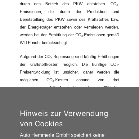
durch den Betrieb des PKW entstehen. CO₂-
Emissionen, die durch die Produktion und
Bereitstellung des PKW sowie des Kraftstoffes bzw.
der Energieträger entstehen oder vermieden werden,
werden bei der Ermittlung der CO₂-Emissionen gemäß
WLTP nicht berücksichtigt.
Aufgrund der CO₂-Bepreisung sind künftig Erhöhungen
der Kraftstoffkosten möglich. Die künftige CO₂-
Preisentwicklung ist unsicher, daher werden die
möglichen CO₂-Kosten anhand von drei
angenommenen CO₂-Preisen für den Zeitraum 2025 bis
2035 berechnet. Die tatsächlichen CO₂-Preise können
sowohl höher als auch niedriger als in den hier
zugrundeliegenden Modellrechnungen ausfallen. Die
Hinweis zur Verwendung
CO₂-Kosten sind beim Tanken mit den Kraftstoffkosten
von Cookies
zu bezahlen. Weitere Informationen unter
www.alternativ-mobil.info
.
Auto Hemmerle GmbH speichert keine