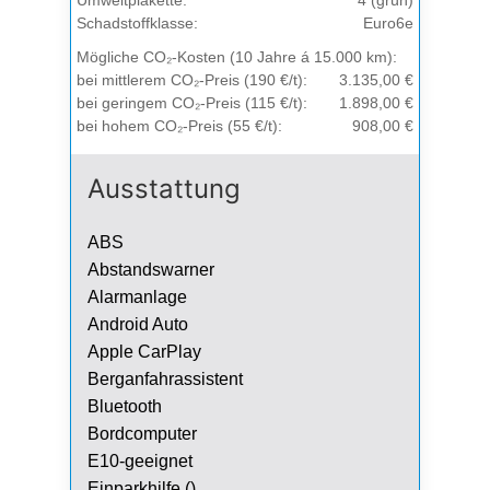
Umweltplakette:
4 (grün)
Schadstoffklasse:
Euro6e
Mögliche CO₂-Kosten (10 Jahre á 15.000 km):
bei mittlerem CO₂-Preis (190 €/t):
3.135,00 €
bei geringem CO₂-Preis (115 €/t):
1.898,00 €
bei hohem CO₂-Preis (55 €/t):
908,00 €
Ausstattung
ABS
Abstandswarner
Alarmanlage
Android Auto
Apple CarPlay
Berganfahrassistent
Bluetooth
Bordcomputer
E10-geeignet
Einparkhilfe ()