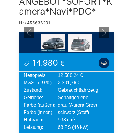
ANGEBOT*SOFORT*K
amera*Navi*PDC*
Nr.: 455636291
14.980
€
Nettopreis:
12.588,24 €
MwSt. (19.%)
2.391,76 €
Zustand:
Gebrauchtfahrzeug
Getriebe:
Schaltgetriebe
Farbe (außen):
grau (Aurora Grey)
Farbe (innen):
schwarz (Stoff)
3
Hubraum:
998 cm
Leistung:
63 PS (46 kW)