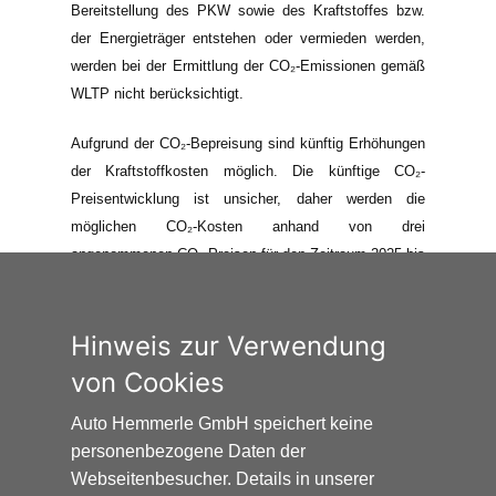
Bereitstellung des PKW sowie des Kraftstoffes bzw.
der Energieträger entstehen oder vermieden werden,
werden bei der Ermittlung der CO₂-Emissionen gemäß
WLTP nicht berücksichtigt.
Aufgrund der CO₂-Bepreisung sind künftig Erhöhungen
der Kraftstoffkosten möglich. Die künftige CO₂-
Preisentwicklung ist unsicher, daher werden die
möglichen CO₂-Kosten anhand von drei
angenommenen CO₂-Preisen für den Zeitraum 2025 bis
2035 berechnet. Die tatsächlichen CO₂-Preise können
sowohl höher als auch niedriger als in den hier
zugrundeliegenden Modellrechnungen ausfallen. Die
Hinweis zur Verwendung
CO₂-Kosten sind beim Tanken mit den Kraftstoffkosten
von Cookies
zu bezahlen. Weitere Informationen unter
www.alternativ-mobil.info
.
Auto Hemmerle GmbH speichert keine
personenbezogene Daten der
Webseitenbesucher. Details in unserer