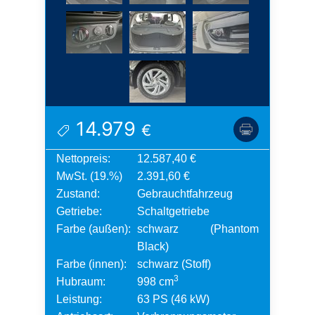
14.979
€
Nettopreis:
12.587,40 €
MwSt. (19.%)
2.391,60 €
Zustand:
Gebrauchtfahrzeug
Getriebe:
Schaltgetriebe
Farbe (außen):
schwarz (Phantom
Black)
Farbe (innen):
schwarz (Stoff)
3
Hubraum:
998 cm
Leistung:
63 PS (46 kW)