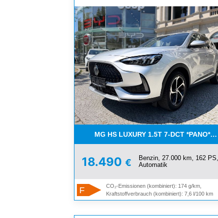
MG HS LUXURY 1.5T 7-DCT *PANO* A
Benzin, 27.000 km, 162 PS
18.490
€
Automatik
CO₂-Emissionen (kombiniert): 174 g/km,
F
Kraftstoffverbrauch (kombiniert): 7,6 l/100 km