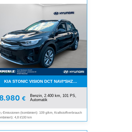
E*
KIA STONIC VISION DCT NAVI*SHZ*LHZ*ALU*TEMPOMAT TOP
Benzin, 2.400 km, 101 PS,
18.980
€
Automatik
₂-Emissionen (kombiniert): 109 g/km, Kraftstoffverbrauch
mbiniert): 4,8 l/100 km