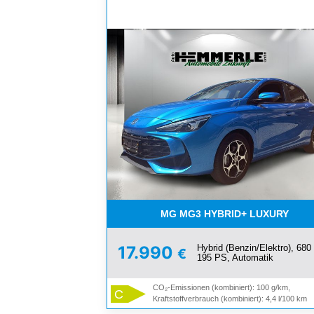
MG MG3 HYBRID+ LUXURY
Hybrid (Benzin/Elektro), 680
17.990
€
195 PS, Automatik
CO₂-Emissionen (kombiniert): 100 g/km,
C
Kraftstoffverbrauch (kombiniert): 4,4 l/100 km