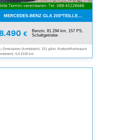
CHIEBEDACH*
MERCEDES-BENZ GLA 200*TEILLEDER*NAVI*KEYLESS*SHZ*
Benzin, 81.294 km, 157 PS,
18.490
€
Schaltgetriebe
₂-Emissionen (kombiniert): 151 g/km, Kraftstoffverbrauch
mbiniert): 6,6 l/100 km