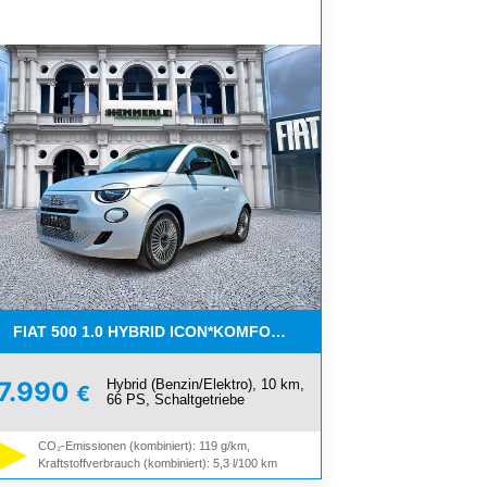
T !!!!!
FIAT 500 1.0 HYBRID ICON*KOMFORT PAKET*SOFORT !!!!!
Hybrid (Benzin/Elektro), 10 km,
7.990
€
66 PS, Schaltgetriebe
CO₂-Emissionen (kombiniert): 119 g/km,
Kraftstoffverbrauch (kombiniert): 5,3 l/100 km