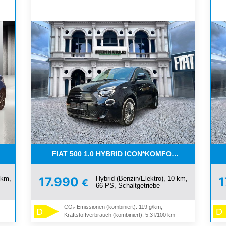
FIAT 500 1.0 HYBRID ICON*KOMFORT PAKET*SOFOR
 km,
Hybrid (Benzin/Elektro), 10 km,
17.990
1
€
66 PS, Schaltgetriebe
CO₂-Emissionen (kombiniert): 119 g/km,
D
D
Kraftstoffverbrauch (kombiniert): 5,3 l/100 km