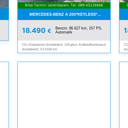
ICE NEU*1 HAND* TOP!!
MERCEDES-BENZ A 200*KEYLESS*NAVI*LEDER*S
,
Benzin, 86.627 km, 157 PS,
18.490
€
Automatik
CO₂-Emissionen (kombiniert): 128 g/km, Kraftstoffverbrauch
CO
(kombiniert): 5,5 l/100 km
(ko