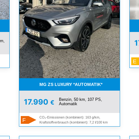
 PAKET*SOFORT !!!!!
km,
1
E
MG ZS LUXURY *AUTOMATIK*
Benzin, 50 km, 107 PS,
17.990
€
Automatik
CO₂-Emissionen (kombiniert): 163 g/km,
F
Kraftstoffverbrauch (kombiniert): 7,2 l/100 km