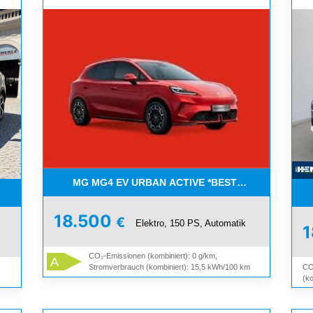
MG MG4 EV URBAN ACTIVE *BESTELLFAHRZEUG
UCH IN WEISS
18.500
€
Elektro, 150 PS, Automatik
,
CO₂-Emissionen (kombiniert): 0 g/km,
A
CO
Stromverbrauch (kombiniert): 15,5 kWh/100 km
(ko