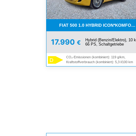
FIAT 500 1.0 HYBRID ICON*KOMFORT
Hybrid (Benzin/Elektro), 10 
17.990
€
66 PS, Schaltgetriebe
CO₂-Emissionen (kombiniert): 119 g/km,
D
Kraftstoffverbrauch (kombiniert): 5,3 l/100 km