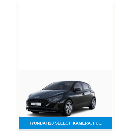
HYUNDAI I20 SELECT, KAMERA, FUNKT.PAKET, NAV