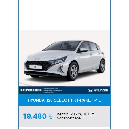
HYUNDAI I20 SELECT FKT-PAKET -*NAVI*KLIMA* A
Benzin, 20 km, 101 PS,
19.480
€
Schaltgetriebe