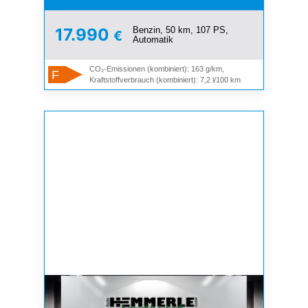
Benzin, 50 km, 107 PS,
17.990
€
Automatik
CO₂-Emissionen (kombiniert): 163 g/km,
F
Kraftstoffverbrauch (kombiniert): 7,2 l/100 km