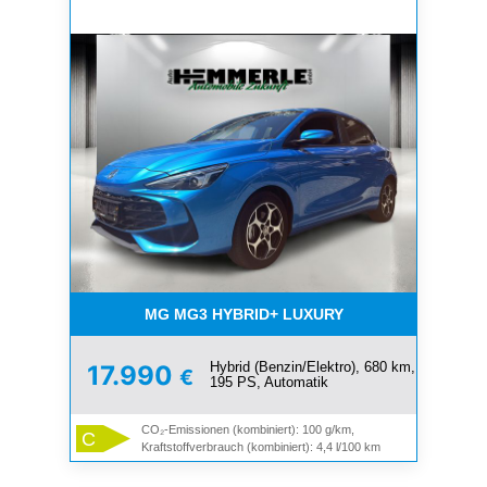
MG MG3 HYBRID+ LUXURY
Hybrid (Benzin/Elektro), 680 km,
17.990
€
195 PS, Automatik
CO₂-Emissionen (kombiniert): 100 g/km,
C
Kraftstoffverbrauch (kombiniert): 4,4 l/100 km