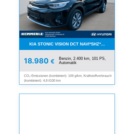
KIA STONIC VISION DCT NAVI*SHZ*LHZ*ALU*TEM
Benzin, 2.400 km, 101 PS,
18.980
€
Automatik
CO₂-Emissionen (kombiniert): 109 g/km, Kraftstoffverbrauch
(kombiniert): 4,8 l/100 km