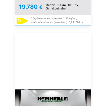
Benzin, 10 km, 101 PS,
19.780
€
Schaltgetriebe
CO₂-Emissionen (kombiniert): 119 g/km,
D
Kraftstoffverbrauch (kombiniert): 5,2 l/100 km