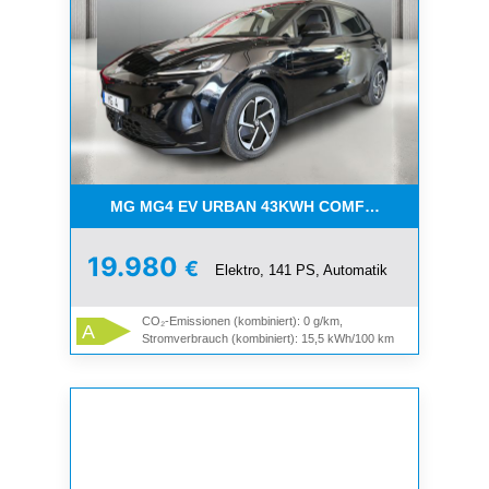
MG MG4 EV URBAN 43KWH COMFORT
19.980
€
Elektro, 141 PS, Automatik
CO₂-Emissionen (kombiniert): 0 g/km,
A
Stromverbrauch (kombiniert): 15,5 kWh/100 km