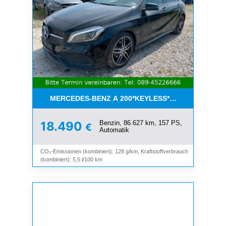
MERCEDES-BENZ A 200*KEYLESS*NAVI*LEDER*SC
Benzin, 86.627 km, 157 PS,
18.490
€
Automatik
CO₂-Emissionen (kombiniert): 128 g/km, Kraftstoffverbrauch
(kombiniert): 5,5 l/100 km