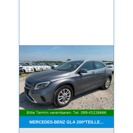
MERCEDES-BENZ GLA 200*TEILLEDER*NAVI*KEYL