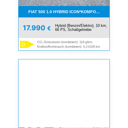
FIAT 500 1.0 HYBRID ICON*KOMFORT PAKET*SOFOR
Hybrid (Benzin/Elektro), 10 km,
17.990
€
66 PS, Schaltgetriebe
CO₂-Emissionen (kombiniert): 119 g/km,
D
Kraftstoffverbrauch (kombiniert): 5,3 l/100 km