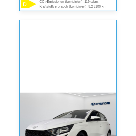
CO₂-Emissionen (kombiniert): 119 g/km,
D
Kraftstoffverbrauch (kombiniert): 5,2 l/100 km