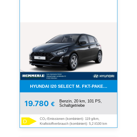
HYUNDAI I20 SELECT M. FKT-PAKET -*NAVI*K
Benzin, 20 km, 101 PS,
19.780
€
Schaltgetriebe
CO₂-Emissionen (kombiniert): 119 g/km,
D
Kraftstoffverbrauch (kombiniert): 5,2 l/100 km