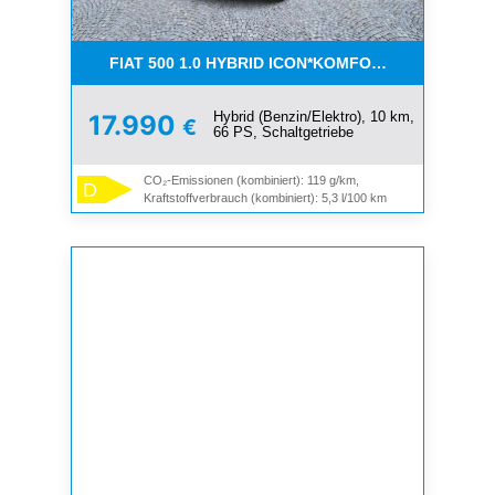
FIAT 500 1.0 HYBRID ICON*KOMFORT PAKET*SOFOR
Hybrid (Benzin/Elektro), 10 km,
17.990
€
66 PS, Schaltgetriebe
CO₂-Emissionen (kombiniert): 119 g/km,
D
Kraftstoffverbrauch (kombiniert): 5,3 l/100 km