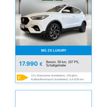
MG ZS LUXURY
Benzin, 50 km, 107 PS,
17.990
€
Schaltgetriebe
CO₂-Emissionen (kombiniert): 149 g/km,
E
Kraftstoffverbrauch (kombiniert): 6,6 l/100 km