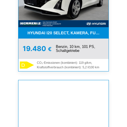
HYUNDAI I20 SELECT, KAMERA, FUNKT.PAKET, NAV
Benzin, 10 km, 101 PS,
19.480
€
Schaltgetriebe
CO₂-Emissionen (kombiniert): 119 g/km,
D
Kraftstoffverbrauch (kombiniert): 5,2 l/100 km