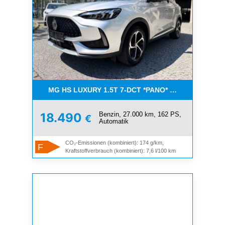
MG HS LUXURY 1.5T 7-DCT *PANO* AUCH IN WEISS
Benzin, 27.000 km, 162 PS,
18.490
€
Automatik
CO₂-Emissionen (kombiniert): 174 g/km,
F
Kraftstoffverbrauch (kombiniert): 7,6 l/100 km