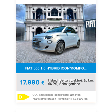
FIAT 500 1.0 HYBRID ICON*KOMFORT PAKET*SOFOR
Hybrid (Benzin/Elektro), 10 km,
17.990
€
66 PS, Schaltgetriebe
CO₂-Emissionen (kombiniert): 119 g/km,
D
Kraftstoffverbrauch (kombiniert): 5,3 l/100 km