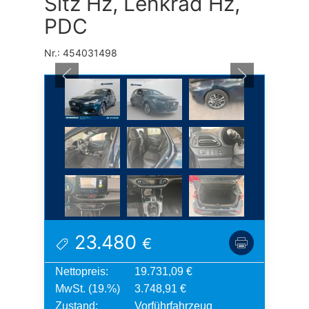
Sitz Hz, Lenkrad Hz,
PDC
Nr.: 454031498
23.480
€
Nettopreis:
19.731,09 €
MwSt. (19.%)
3.748,91 €
Zustand:
Vorführfahrzeug