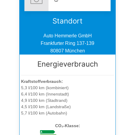
Standort
Auto Hemmerle GmbH
Frankfurter Ring 137-139
80807 München
Energieverbrauch
Kraftstoffverbrauch:
5,3 l/100 km (kombiniert)
6,4 l/100 km (Innenstadt)
4,9 l/100 km (Stadtrand)
4,5 l/100 km (Landstraße)
5,7 l/100 km (Autobahn)
CO₂-Klasse: