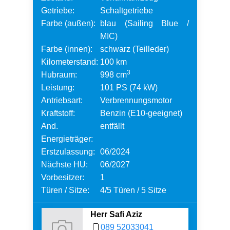
Getriebe:
Schaltgetriebe
Farbe (außen):
blau (Sailing Blue /
MIC)
Farbe (innen):
schwarz (Teilleder)
Kilometerstand:
100 km
3
Hubraum:
998 cm
Leistung:
101 PS (74 kW)
Antriebsart:
Verbrennungsmotor
Kraftstoff:
Benzin (E10-geeignet)
And.
entfällt
Energieträger:
Erstzulassung:
06/2024
Nächste HU:
06/2027
Vorbesitzer:
1
Türen / Sitze:
4/5 Türen / 5 Sitze
Herr Safi Aziz
089 52033041