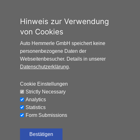
2035 berechnet. Die tatsächlichen CO₂-Preise können
sowohl höher als auch niedriger als in den hier
zugrundeliegenden Modellrechnungen ausfallen. Die
Hinweis zur Verwendung
CO₂-Kosten sind beim Tanken mit den Kraftstoffkosten
von Cookies
zu bezahlen. Weitere Informationen unter
www.alternativ-mobil.info
.
Auto Hemmerle GmbH speichert keine
personenbezogene Daten der
Webseitenbesucher. Details in unserer
Datenschutzerklärung
.
Cookie Einstellungen
Auto Hemmerle GmbH · Wasserburger
Strictly Necessary
Landstraße 137-141 · 81827 München
Analytics
info@autohemmerle.de
Statistics
AGB
Form Submissions
Datenschutz
Bestätigen