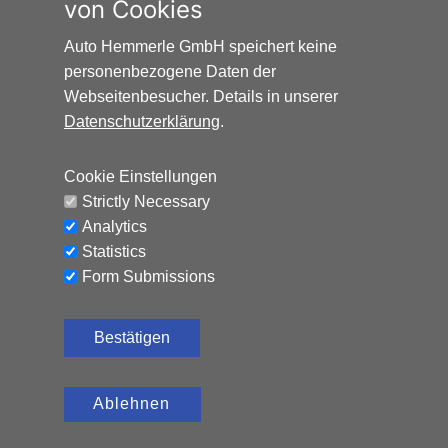
von Cookies
zu bezahlen. Weitere Informationen unter
www.alternativ-mobil.info
.
Auto Hemmerle GmbH speichert keine
personenbezogene Daten der
Webseitenbesucher. Details in unserer
Datenschutzerklärung
.
Cookie Einstellungen
Auto Hemmerle GmbH · Wasserburger
Strictly Necessary
Landstraße 137-141 · 81827 München
Analytics
info@autohemmerle.de
Statistics
AGB
Form Submissions
Datenschutz
Bestätigen
Impressum
Ablehnen
© 2024 Auto Hemmerle GmbH.
Alle Rechte vorbehalten.