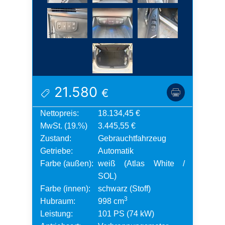
21.580
€
Nettopreis:
18.134,45 €
MwSt. (19.%)
3.445,55 €
Zustand:
Gebrauchtfahrzeug
Getriebe:
Automatik
Farbe (außen):
weiß (Atlas White /
SOL)
Farbe (innen):
schwarz (Stoff)
3
Hubraum:
998 cm
Leistung:
101 PS (74 kW)