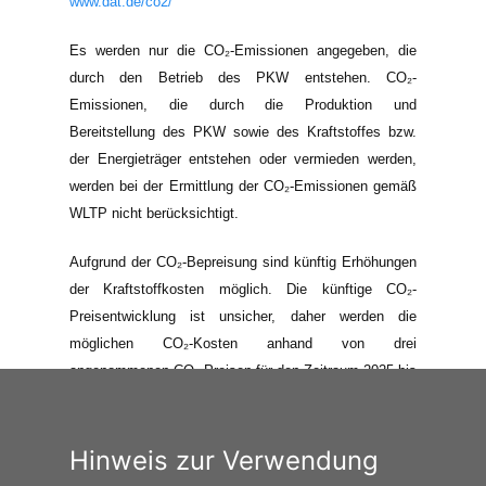
www.dat.de/co2/
Es werden nur die CO₂-Emissionen angegeben, die
durch den Betrieb des PKW entstehen. CO₂-
Emissionen, die durch die Produktion und
Bereitstellung des PKW sowie des Kraftstoffes bzw.
der Energieträger entstehen oder vermieden werden,
werden bei der Ermittlung der CO₂-Emissionen gemäß
WLTP nicht berücksichtigt.
Aufgrund der CO₂-Bepreisung sind künftig Erhöhungen
der Kraftstoffkosten möglich. Die künftige CO₂-
Preisentwicklung ist unsicher, daher werden die
möglichen CO₂-Kosten anhand von drei
angenommenen CO₂-Preisen für den Zeitraum 2025 bis
2035 berechnet. Die tatsächlichen CO₂-Preise können
sowohl höher als auch niedriger als in den hier
zugrundeliegenden Modellrechnungen ausfallen. Die
Hinweis zur Verwendung
CO₂-Kosten sind beim Tanken mit den Kraftstoffkosten