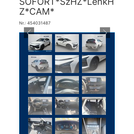
SOFORT*SzHZ*LenkH
Z*CAM*
Nr.: 454031487