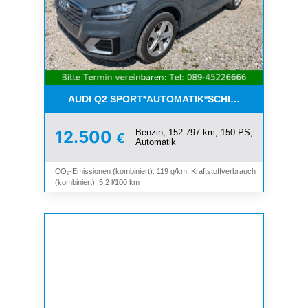
AUDI Q2 SPORT*AUTOMATIK*SCHIEBEDACH*8-FAC
Benzin, 152.797 km, 150 PS,
12.500
€
Automatik
CO₂-Emissionen (kombiniert): 119 g/km, Kraftstoffverbrauch
(kombiniert): 5,2 l/100 km