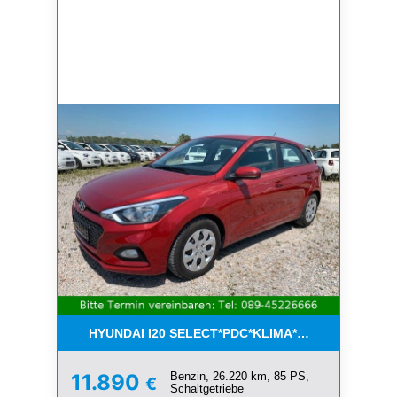
HYUNDAI I20 SELECT*PDC*KLIMA*ESP*8-FACH*1.H
Benzin, 26.220 km, 85 PS,
11.890
€
Schaltgetriebe