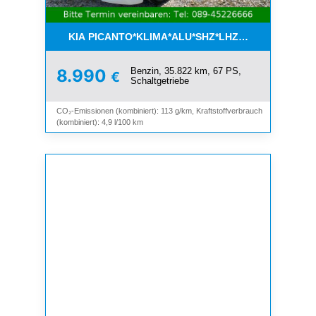
KIA PICANTO*KLIMA*ALU*SHZ*LHZ*BLUETOOTH*
Benzin, 35.822 km, 67 PS,
8.990
€
Schaltgetriebe
CO₂-Emissionen (kombiniert): 113 g/km, Kraftstoffverbrauch
(kombiniert): 4,9 l/100 km