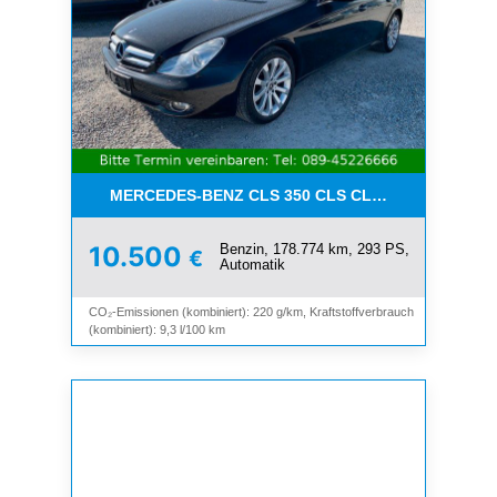
MERCEDES-BENZ CLS 350 CLS CLS 350 CGI*LEDE
Benzin, 178.774 km, 293 PS,
10.500
€
Automatik
CO₂-Emissionen (kombiniert): 220 g/km, Kraftstoffverbrauch
(kombiniert): 9,3 l/100 km