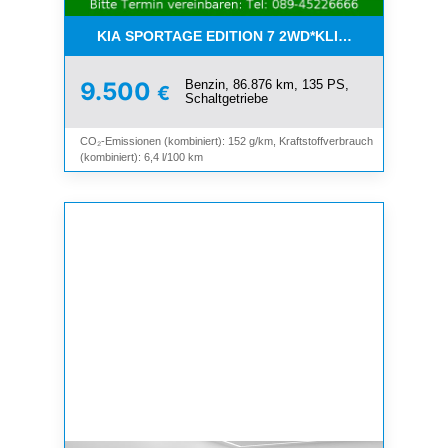
KIA SPORTAGE EDITION 7 2WD*KLIMA*SHZ*TEMP
Benzin, 86.876 km, 135 PS,
9.500
€
Schaltgetriebe
CO₂-Emissionen (kombiniert): 152 g/km, Kraftstoffverbrauch
(kombiniert): 6,4 l/100 km