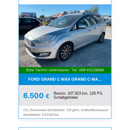
FORD GRAND C-MAX GRAND C-MAX TITANIUM*7-SI
Benzin, 107.923 km, 126 PS,
6.500
€
Schaltgetriebe
CO₂-Emissionen (kombiniert): 134 g/km, Kraftstoffverbrauch
(kombiniert): 5,9 l/100 km