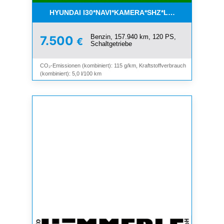
HYUNDAI I30*NAVI*KAMERA*SHZ*LHZ*TEMPOMAT*
Benzin, 157.940 km, 120 PS,
7.500
€
Schaltgetriebe
CO₂-Emissionen (kombiniert): 115 g/km, Kraftstoffverbrauch
(kombiniert): 5,0 l/100 km