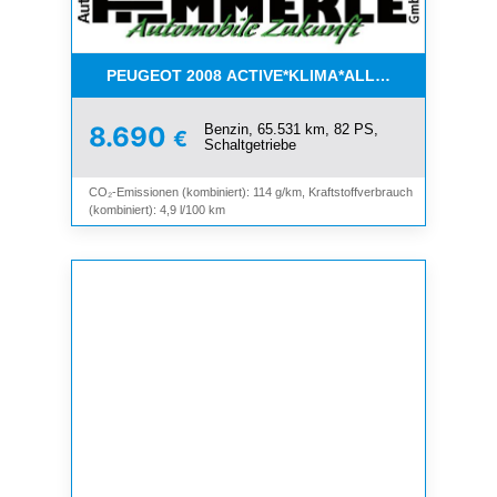
PEUGEOT 2008 ACTIVE*KLIMA*ALLWETTER*PDC*
Benzin, 65.531 km, 82 PS,
8.690
€
Schaltgetriebe
CO₂-Emissionen (kombiniert): 114 g/km, Kraftstoffverbrauch
(kombiniert): 4,9 l/100 km