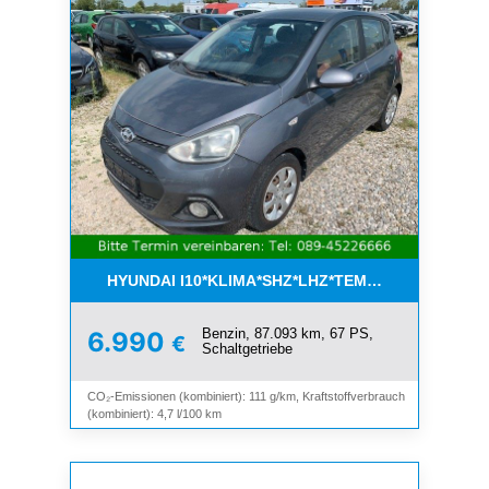
HYUNDAI I10*KLIMA*SHZ*LHZ*TEMPOMAT*BLUET
Benzin, 87.093 km, 67 PS,
6.990
€
Schaltgetriebe
CO₂-Emissionen (kombiniert): 111 g/km, Kraftstoffverbrauch
(kombiniert): 4,7 l/100 km