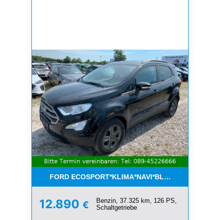
FORD ECOSPORT*KLIMA*NAVI*BLUETOOTH*1.HAN
Benzin, 37.325 km, 126 PS,
12.890
€
Schaltgetriebe