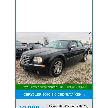
CHRYSLER 300C 3.0 CRD*NAVI*XENON*LEDER*PDC
Diesel, 106.427 km, 218 PS,
10.990