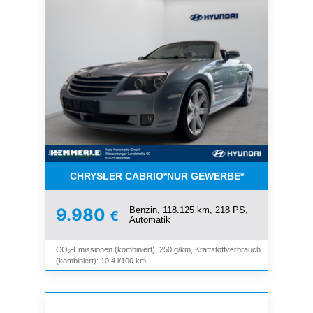
CHRYSLER CABRIO*NUR GEWERBE*
Benzin, 118.125 km, 218 PS,
9.980
€
Automatik
CO₂-Emissionen (kombiniert): 250 g/km, Kraftstoffverbrauch
(kombiniert): 10,4 l/100 km