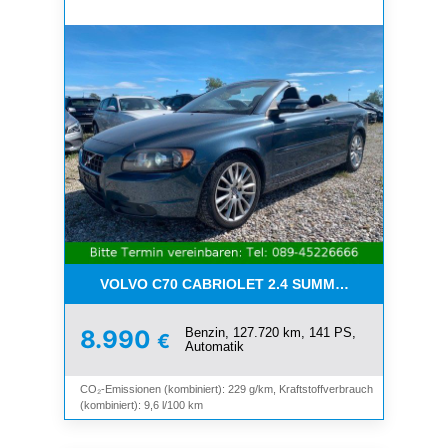
VOLVO C70 CABRIOLET 2.4 SUMMUM*LEDER*XENO
Benzin, 127.720 km, 141 PS,
8.990
€
Automatik
CO₂-Emissionen (kombiniert): 229 g/km, Kraftstoffverbrauch
(kombiniert): 9,6 l/100 km