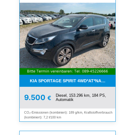
KIA SPORTAGE SPIRIT 4WD*AT*NAVI*8-FACH*KAM
Diesel, 153.296 km, 184 PS,
9.500
€
Automatik
CO₂-Emissionen (kombiniert): 189 g/km, Kraftstoffverbrauch
(kombiniert): 7,2 l/100 km