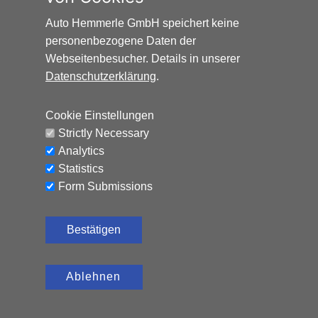
Auto Hemmerle GmbH speichert keine
personenbezogene Daten der
Webseitenbesucher. Details in unserer
Datenschutzerklärung
.
HONDA HR-V ELEGANCE*AUTOMATIK*NAVI*AHK*
Cookie Einstellungen
Benzin, 65.324 km, 131 PS,
12.990
€
Strictly Necessary
Automatik
Analytics
CO₂-Emissionen (kombiniert): 120 g/km, Kraftstoffverbrauch
Statistics
(kombiniert): 5,2 l/100 km
Form Submissions
Bestätigen
Ablehnen