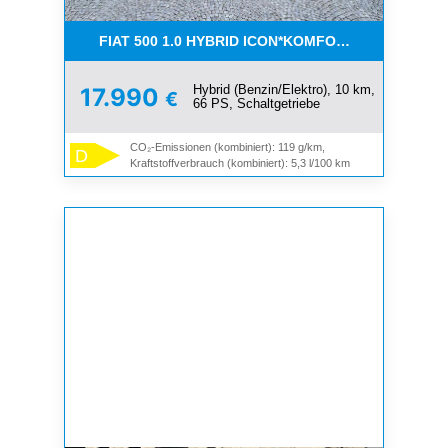
FIAT 500 1.0 HYBRID ICON*KOMFORT PAKET*SOFOR
Hybrid (Benzin/Elektro), 10 km,
17.990
€
66 PS, Schaltgetriebe
CO₂-Emissionen (kombiniert): 119 g/km,
D
Kraftstoffverbrauch (kombiniert): 5,3 l/100 km