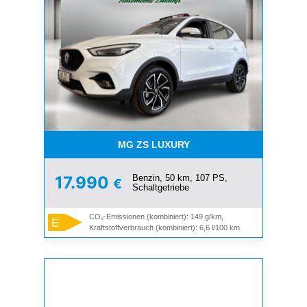
MG ZS LUXURY
Benzin, 50 km, 107 PS,
17.990
€
Schaltgetriebe
CO₂-Emissionen (kombiniert): 149 g/km,
E
Kraftstoffverbrauch (kombiniert): 6,6 l/100 km