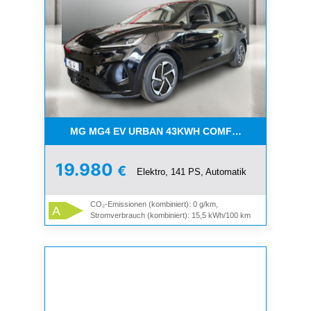
MG MG4 EV URBAN 43KWH COMFORT
19.980
€
Elektro, 141 PS, Automatik
CO₂-Emissionen (kombiniert): 0 g/km,
A
Stromverbrauch (kombiniert): 15,5 kWh/100 km