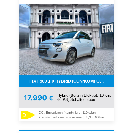
FIAT 500 1.0 HYBRID ICON*KOMFORT PAKET*SOFOR
Hybrid (Benzin/Elektro), 10 km,
17.990
€
66 PS, Schaltgetriebe
CO₂-Emissionen (kombiniert): 119 g/km,
D
Kraftstoffverbrauch (kombiniert): 5,3 l/100 km