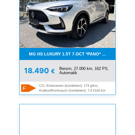
MG HS LUXURY 1.5T 7-DCT *PANO* AUCH IN WEISS
Benzin, 27.000 km, 162 PS,
18.490
€
Automatik
CO₂-Emissionen (kombiniert): 174 g/km,
F
Kraftstoffverbrauch (kombiniert): 7,6 l/100 km