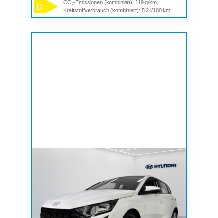
CO₂-Emissionen (kombiniert): 119 g/km,
D
Kraftstoffverbrauch (kombiniert): 5,2 l/100 km