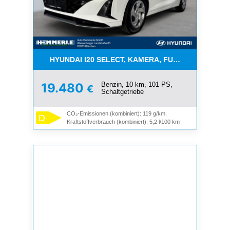
HYUNDAI I20 SELECT, KAMERA, FUNKT.PAKET, NAV
Benzin, 10 km, 101 PS,
19.480
€
Schaltgetriebe
CO₂-Emissionen (kombiniert): 119 g/km,
D
Kraftstoffverbrauch (kombiniert): 5,2 l/100 km