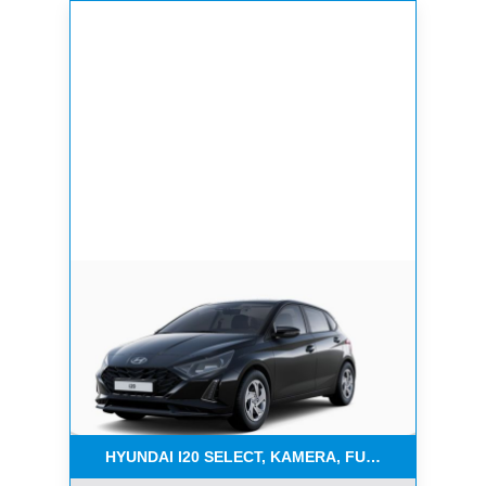
HYUNDAI I20 SELECT, KAMERA, FUNKT.PAKET, NAV