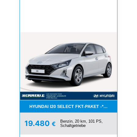
HYUNDAI I20 SELECT FKT-PAKET -*NAVI*KLIMA* A
Benzin, 20 km, 101 PS,
19.480
€
Schaltgetriebe