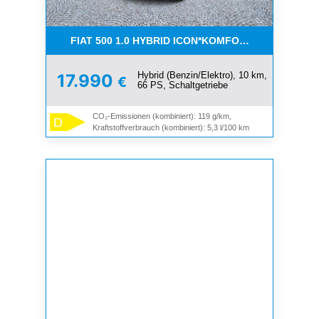
FIAT 500 1.0 HYBRID ICON*KOMFORT PAKET*SOFOR
Hybrid (Benzin/Elektro), 10 km,
17.990
€
66 PS, Schaltgetriebe
CO₂-Emissionen (kombiniert): 119 g/km,
D
Kraftstoffverbrauch (kombiniert): 5,3 l/100 km