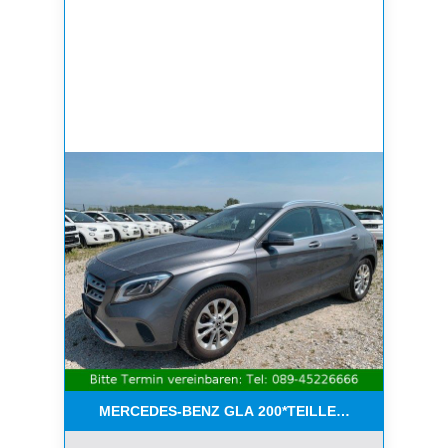
MERCEDES-BENZ GLA 200*TEILLEDER*NAVI*KEYL