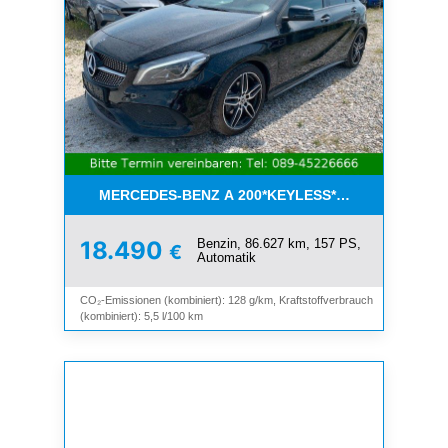
MERCEDES-BENZ A 200*KEYLESS*NAVI*LEDER*SC
Benzin, 86.627 km, 157 PS,
18.490
€
Automatik
CO₂-Emissionen (kombiniert): 128 g/km, Kraftstoffverbrauch
(kombiniert): 5,5 l/100 km