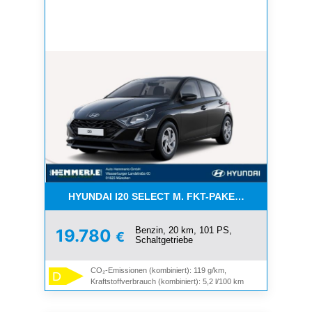
HYUNDAI I20 SELECT M. FKT-PAKET -*NAVI*K
Benzin, 20 km, 101 PS,
19.780
€
Schaltgetriebe
CO₂-Emissionen (kombiniert): 119 g/km,
D
Kraftstoffverbrauch (kombiniert): 5,2 l/100 km