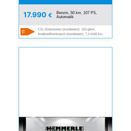
Benzin, 50 km, 107 PS,
17.990
€
Automatik
CO₂-Emissionen (kombiniert): 163 g/km,
F
Kraftstoffverbrauch (kombiniert): 7,2 l/100 km