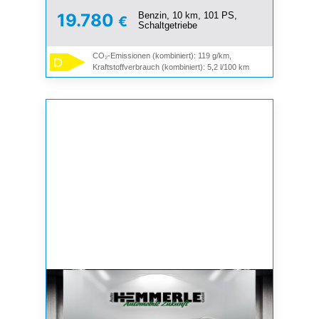
Benzin, 10 km, 101 PS,
19.780
€
Schaltgetriebe
CO₂-Emissionen (kombiniert): 119 g/km,
D
Kraftstoffverbrauch (kombiniert): 5,2 l/100 km