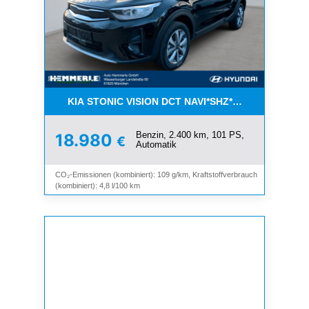
KIA STONIC VISION DCT NAVI*SHZ*LHZ*ALU*TEM
Benzin, 2.400 km, 101 PS,
18.980
€
Automatik
CO₂-Emissionen (kombiniert): 109 g/km, Kraftstoffverbrauch
(kombiniert): 4,8 l/100 km