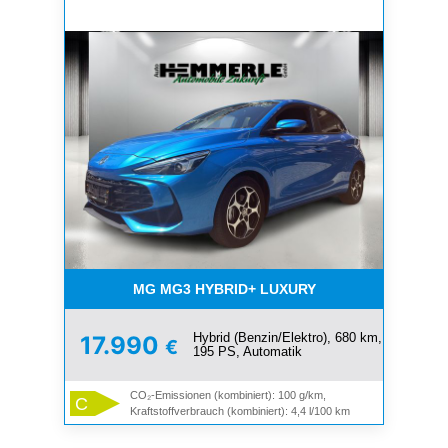
MG MG3 HYBRID+ LUXURY
Hybrid (Benzin/Elektro), 680 km,
17.990
€
195 PS, Automatik
CO₂-Emissionen (kombiniert): 100 g/km,
C
Kraftstoffverbrauch (kombiniert): 4,4 l/100 km