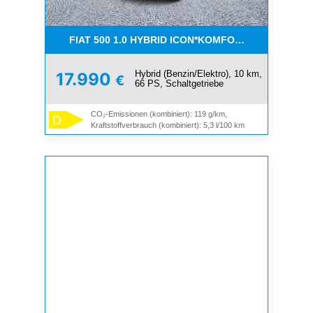
FIAT 500 1.0 HYBRID ICON*KOMFORT PAKET*SOFOR
Hybrid (Benzin/Elektro), 10 km,
17.990
€
66 PS, Schaltgetriebe
CO₂-Emissionen (kombiniert): 119 g/km,
D
Kraftstoffverbrauch (kombiniert): 5,3 l/100 km