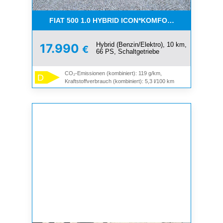
FIAT 500 1.0 HYBRID ICON*KOMFORT PAKET*SOFOR
Hybrid (Benzin/Elektro), 10 km,
17.990
€
66 PS, Schaltgetriebe
CO₂-Emissionen (kombiniert): 119 g/km,
D
Kraftstoffverbrauch (kombiniert): 5,3 l/100 km