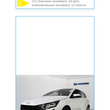
CO₂-Emissionen (kombiniert): 119 g/km,
D
Kraftstoffverbrauch (kombiniert): 5,2 l/100 km