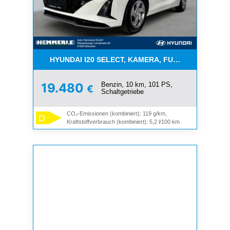
HYUNDAI I20 SELECT, KAMERA, FUNKT.PAKET, NAV
Benzin, 10 km, 101 PS,
19.480
€
Schaltgetriebe
CO₂-Emissionen (kombiniert): 119 g/km,
D
Kraftstoffverbrauch (kombiniert): 5,2 l/100 km