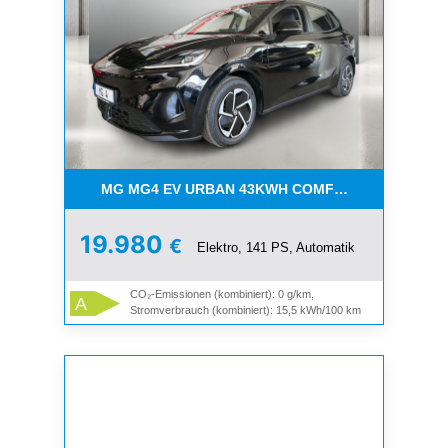
MG MG4 EV URBAN 43KWH COMFORT
19.980
€
Elektro, 141 PS, Automatik
CO₂-Emissionen (kombiniert): 0 g/km,
A
Stromverbrauch (kombiniert): 15,5 kWh/100 km