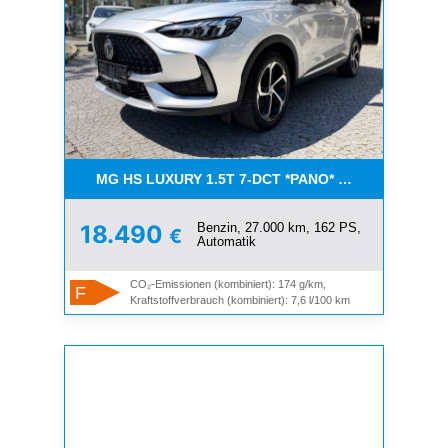
MG HS LUXURY 1.5T 7-DCT *PANO* AUCH IN WEISS
Benzin, 27.000 km, 162 PS,
18.490
€
Automatik
CO₂-Emissionen (kombiniert): 174 g/km,
F
Kraftstoffverbrauch (kombiniert): 7,6 l/100 km