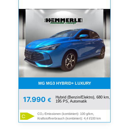
MG MG3 HYBRID+ LUXURY
Hybrid (Benzin/Elektro), 680 km,
17.990
€
195 PS, Automatik
CO₂-Emissionen (kombiniert): 100 g/km,
C
Kraftstoffverbrauch (kombiniert): 4,4 l/100 km