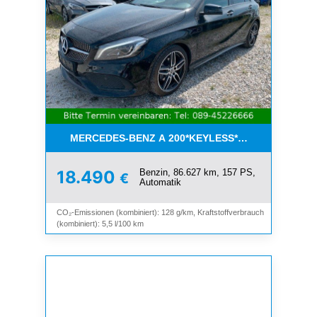
MERCEDES-BENZ A 200*KEYLESS*NAVI*LEDER*SC
Benzin, 86.627 km, 157 PS,
18.490
€
Automatik
CO₂-Emissionen (kombiniert): 128 g/km, Kraftstoffverbrauch
(kombiniert): 5,5 l/100 km