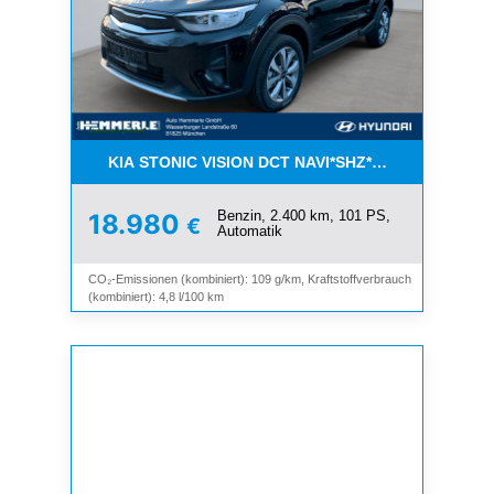
KIA STONIC VISION DCT NAVI*SHZ*LHZ*ALU*TEM
Benzin, 2.400 km, 101 PS,
18.980
€
Automatik
CO₂-Emissionen (kombiniert): 109 g/km, Kraftstoffverbrauch
(kombiniert): 4,8 l/100 km