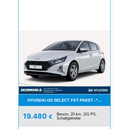
HYUNDAI I20 SELECT FKT-PAKET -*NAVI*KLIMA* A
Benzin, 20 km, 101 PS,
19.480
€
Schaltgetriebe