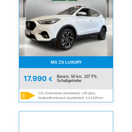
MG ZS LUXURY
Benzin, 50 km, 107 PS,
17.990
€
Schaltgetriebe
CO₂-Emissionen (kombiniert): 149 g/km,
E
Kraftstoffverbrauch (kombiniert): 6,6 l/100 km