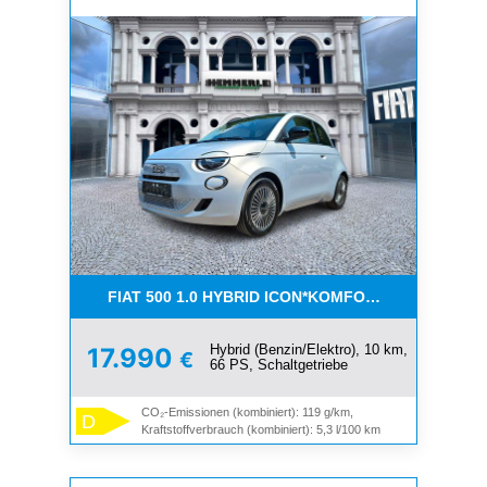
FIAT 500 1.0 HYBRID ICON*KOMFORT PAKET*SOFOR
Hybrid (Benzin/Elektro), 10 km,
17.990
€
66 PS, Schaltgetriebe
CO₂-Emissionen (kombiniert): 119 g/km,
D
Kraftstoffverbrauch (kombiniert): 5,3 l/100 km