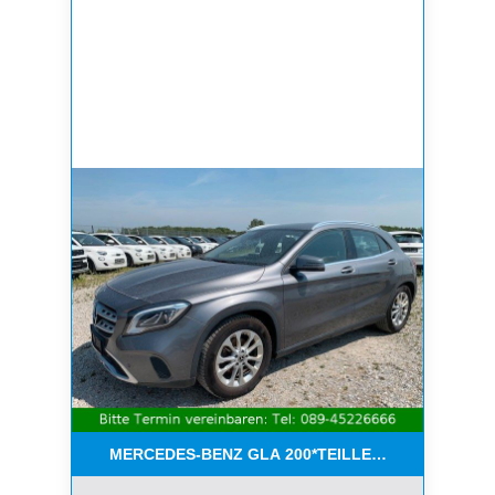
MERCEDES-BENZ GLA 200*TEILLEDER*NAVI*KEYL