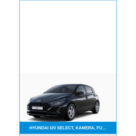
HYUNDAI I20 SELECT, KAMERA, FUNKT.PAKET, NAV