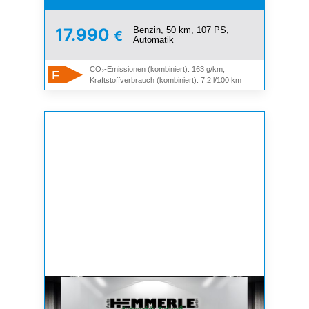
Benzin, 50 km, 107 PS,
17.990
€
Automatik
CO₂-Emissionen (kombiniert): 163 g/km,
F
Kraftstoffverbrauch (kombiniert): 7,2 l/100 km