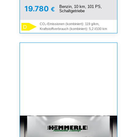
Benzin, 10 km, 101 PS,
19.780
€
Schaltgetriebe
CO₂-Emissionen (kombiniert): 119 g/km,
D
Kraftstoffverbrauch (kombiniert): 5,2 l/100 km