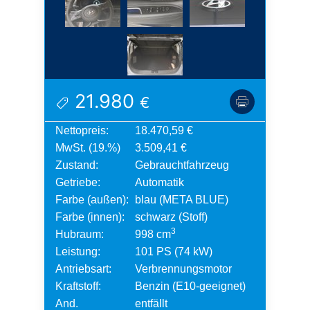
21.980
€
Nettopreis:
18.470,59 €
MwSt. (19.%)
3.509,41 €
Zustand:
Gebrauchtfahrzeug
Getriebe:
Automatik
Farbe (außen):
blau (META BLUE)
Farbe (innen):
schwarz (Stoff)
3
Hubraum:
998 cm
Leistung:
101 PS (74 kW)
Antriebsart:
Verbrennungsmotor
Kraftstoff:
Benzin (E10-geeignet)
And.
entfällt