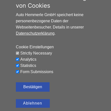
CO₂-Kosten sind beim Tanken mit den Kraftstoffkosten
von Cookies
zu bezahlen. Weitere Informationen unter
www.alternativ-mobil.info
.
Auto Hemmerle GmbH speichert keine
personenbezogene Daten der
Webseitenbesucher. Details in unserer
Datenschutzerklärung
.
Cookie Einstellungen
Auto Hemmerle GmbH · Wasserburger
Strictly Necessary
Landstraße 137-141 · 81827 München
Analytics
info@autohemmerle.de
Statistics
AGB
Form Submissions
Datenschutz
Bestätigen
Impressum
Ablehnen
© 2024 Auto Hemmerle GmbH.