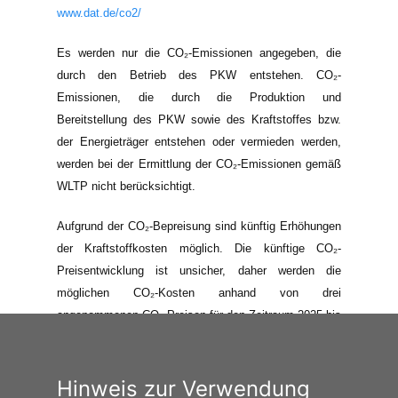
www.dat.de/co2/
Es werden nur die CO₂-Emissionen angegeben, die
durch den Betrieb des PKW entstehen. CO₂-
Emissionen, die durch die Produktion und
Bereitstellung des PKW sowie des Kraftstoffes bzw.
der Energieträger entstehen oder vermieden werden,
werden bei der Ermittlung der CO₂-Emissionen gemäß
WLTP nicht berücksichtigt.
Aufgrund der CO₂-Bepreisung sind künftig Erhöhungen
der Kraftstoffkosten möglich. Die künftige CO₂-
Preisentwicklung ist unsicher, daher werden die
möglichen CO₂-Kosten anhand von drei
angenommenen CO₂-Preisen für den Zeitraum 2025 bis
2035 berechnet. Die tatsächlichen CO₂-Preise können
sowohl höher als auch niedriger als in den hier
zugrundeliegenden Modellrechnungen ausfallen. Die
Hinweis zur Verwendung