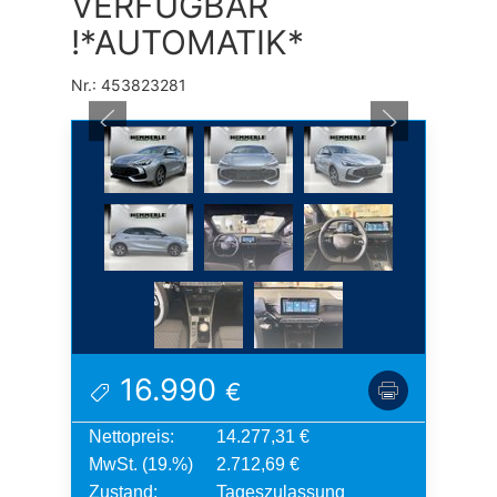
VERFÜGBAR
!*AUTOMATIK*
Nr.: 453823281
16.990
€
Nettopreis:
14.277,31 €
MwSt. (19.%)
2.712,69 €
Zustand:
Tageszulassung