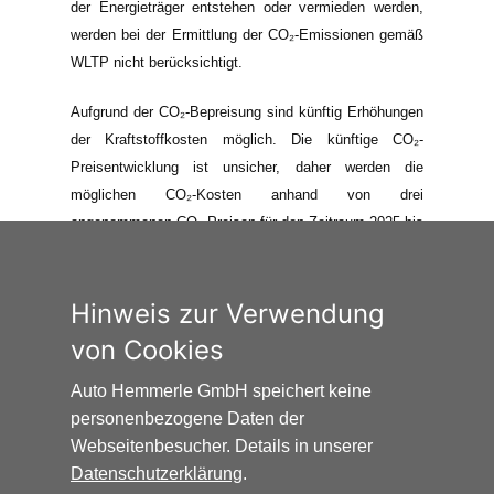
der Energieträger entstehen oder vermieden werden,
werden bei der Ermittlung der CO₂-Emissionen gemäß
WLTP nicht berücksichtigt.
Aufgrund der CO₂-Bepreisung sind künftig Erhöhungen
der Kraftstoffkosten möglich. Die künftige CO₂-
Preisentwicklung ist unsicher, daher werden die
möglichen CO₂-Kosten anhand von drei
angenommenen CO₂-Preisen für den Zeitraum 2025 bis
2035 berechnet. Die tatsächlichen CO₂-Preise können
sowohl höher als auch niedriger als in den hier
zugrundeliegenden Modellrechnungen ausfallen. Die
Hinweis zur Verwendung
CO₂-Kosten sind beim Tanken mit den Kraftstoffkosten
von Cookies
zu bezahlen. Weitere Informationen unter
www.alternativ-mobil.info
.
Auto Hemmerle GmbH speichert keine
personenbezogene Daten der
Webseitenbesucher. Details in unserer
Datenschutzerklärung
.