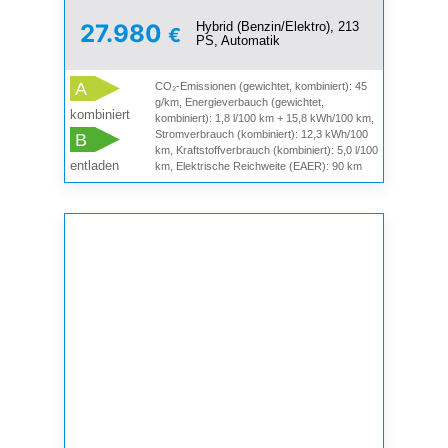
Hybrid (Benzin/Elektro), 213
27.980
€
PS, Automatik
A
CO₂-Emissionen (gewichtet, kombiniert): 45
g/km, Energieverbauch (gewichtet,
kombiniert
kombiniert): 1,8 l/100 km + 15,8 kWh/100 km,
Stromverbrauch (kombiniert): 12,3 kWh/100
B
km, Kraftstoffverbrauch (kombiniert): 5,0 l/100
entladen
km, Elektrische Reichweite (EAER): 90 km