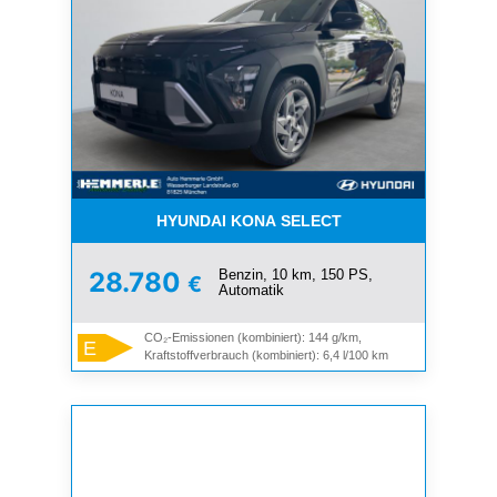
HYUNDAI KONA SELECT
Benzin, 10 km, 150 PS,
28.780
€
Automatik
CO₂-Emissionen (kombiniert): 144 g/km,
E
Kraftstoffverbrauch (kombiniert): 6,4 l/100 km