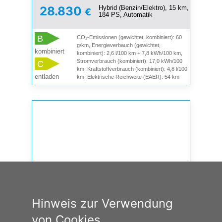
Hybrid (Benzin/Elektro), 15 km,
28.830
€
184 PS, Automatik
B
CO₂-Emissionen (gewichtet, kombiniert): 60
g/km, Energieverbauch (gewichtet,
kombiniert
kombiniert): 2,6 l/100 km + 7,8 kWh/100 km,
Stromverbrauch (kombiniert): 17,0 kWh/100
C
km, Kraftstoffverbrauch (kombiniert): 4,8 l/100
entladen
km, Elektrische Reichweite (EAER): 54 km
Hinweis zur Verwendung
von Cookies