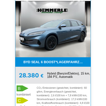
BYD SEAL 6 BOOST*LAGERFAHRZEUG*VERFÜGBA
Hybrid (Benzin/Elektro), 15 km,
28.380
€
184 PS, Automatik
B
CO₂-Emissionen (gewichtet, kombiniert): 60
g/km, Energieverbauch (gewichtet,
kombiniert
kombiniert): 2,6 l/100 km + 7,8 kWh/100 km,
Stromverbrauch (kombiniert): 17,0 kWh/100
C
km, Kraftstoffverbrauch (kombiniert): 4,8 l/100