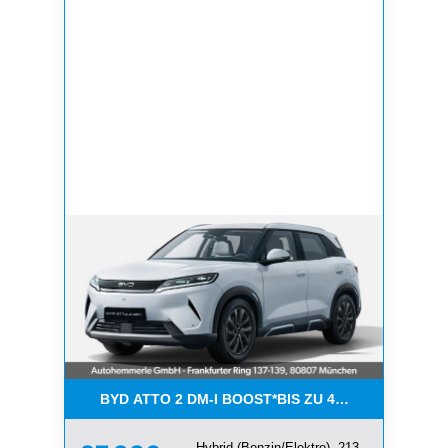
BYD ATTO 2 DM-I BOOST*BIS ZU 4500€ PRÄMIE*S
Hybrid (Benzin/Elektro), 213