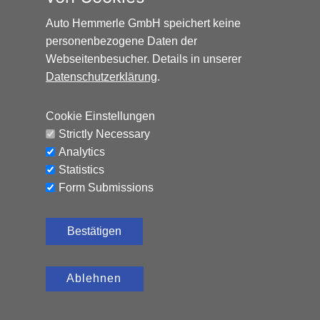
Auto Hemmerle GmbH speichert keine
personenbezogene Daten der
Webseitenbesucher. Details in unserer
Datenschutzerklärung
.
Cookie Einstellungen
Strictly Necessary
Analytics
Statistics
BYD SEAL 6 BOOST DM-I*LAGERFAHRZEUG*VERF
Form Submissions
Hybrid (Benzin/Elektro), 15 km,
28.830
€
184 PS, Automatik
Bestätigen
B
CO₂-Emissionen (gewichtet, kombiniert): 60
g/km, Energieverbauch (gewichtet,
Ablehnen
kombiniert
kombiniert): 2,6 l/100 km + 7,8 kWh/100 km,
Stromverbrauch (kombiniert): 17,0 kWh/100
C
km, Kraftstoffverbrauch (kombiniert): 4,8 l/100
entladen
km, Elektrische Reichweite (EAER): 54 km