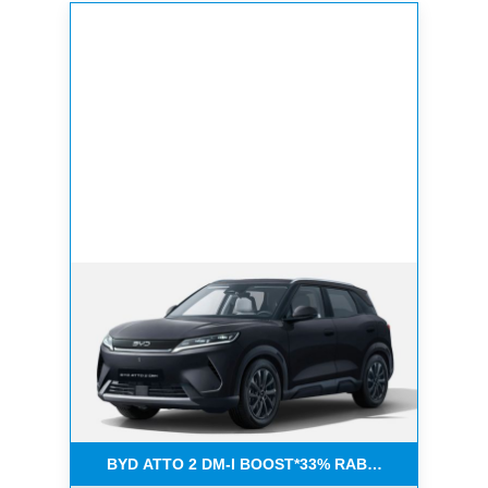
BYD ATTO 2 DM-I BOOST*33% RABATT + 4500 PRÄ