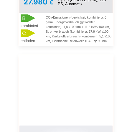
27.980
€
PS, Automatik
B
CO₂-Emissionen (gewichtet, kombiniert): 0
g/km, Energieverbauch (gewichtet,
kombiniert
kombiniert): 1,8 l/100 km + 11,2 kWh/100 km,
Stromverbrauch (kombiniert): 17,9 kWh/100
C
km, Kraftstoffverbrauch (kombiniert): 5,1 l/100
entladen
km, Elektrische Reichweite (EAER): 90 km