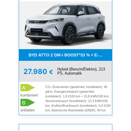
BYD ATTO 2 DM-I BOOST*33 % + E-PRÄMIE BIS ZU 
Hybrid (Benzin/Elektro), 213
27.980
€
PS, Automatik
A
CO₂-Emissionen (gewichtet, kombiniert): 45
g/km, Energieverbauch (gewichtet,
kombiniert
kombiniert): 1,8 l/100 km + 15,8 kWh/100 km,
Stromverbrauch (kombiniert): 12,3 kWh/100
B
km, Kraftstoffverbrauch (kombiniert): 5,0 l/100
entladen
km, Elektrische Reichweite (EAER): 90 km