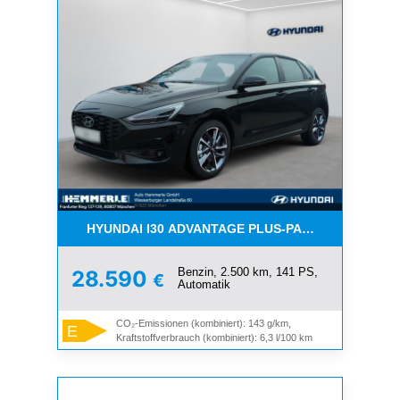
HYUNDAI I30 ADVANTAGE PLUS-PAKET, PDC, KAME
Benzin, 2.500 km, 141 PS,
28.590
€
Automatik
CO₂-Emissionen (kombiniert): 143 g/km,
E
Kraftstoffverbrauch (kombiniert): 6,3 l/100 km