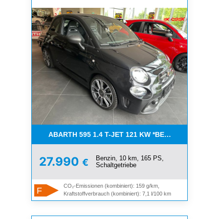
ABARTH 595 1.4 T-JET 121 KW *BEATS*XENON*NAV
Benzin, 10 km, 165 PS,
27.990
€
Schaltgetriebe
CO₂-Emissionen (kombiniert): 159 g/km,
F
Kraftstoffverbrauch (kombiniert): 7,1 l/100 km