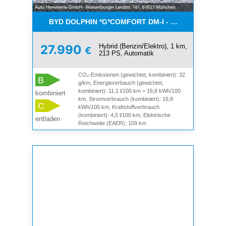
BYD DOLPHIN *G*COMFORT DM-I - *NEUER BYD* 
Hybrid (Benzin/Elektro), 1 km,
27.990
€
213 PS, Automatik
CO₂-Emissionen (gewichtet, kombiniert): 32
B
g/km, Energieverbauch (gewichtet,
kombiniert): 11,1 l/100 km + 16,8 kWh/100
kombiniert
km, Stromverbrauch (kombiniert): 16,8
C
kWh/100 km, Kraftstoffverbrauch
(kombiniert): 4,5 l/100 km, Elektrische
entladen
Reichweite (EAER): 109 km