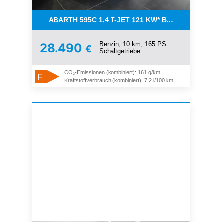
ABARTH 595C 1.4 T-JET 121 KW* BEATS*XENON*PDC
Benzin, 10 km, 165 PS,
28.490
€
Schaltgetriebe
CO₂-Emissionen (kombiniert): 161 g/km,
F
Kraftstoffverbrauch (kombiniert): 7,2 l/100 km