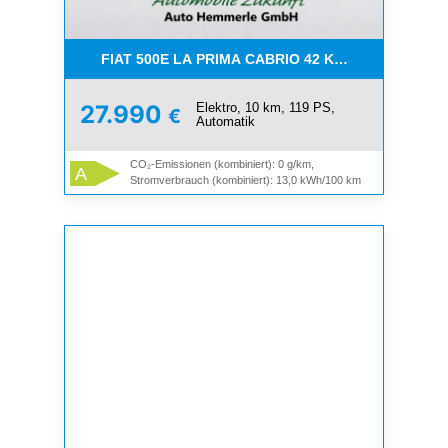
FIAT 500E LA PRIMA CABRIO 42 KWH**MEGA DEAL
Elektro, 10 km, 119 PS,
27.990
€
Automatik
CO₂-Emissionen (kombiniert): 0 g/km,
A
Stromverbrauch (kombiniert): 13,0 kWh/100 km