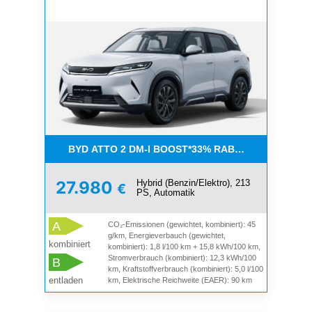
BYD ATTO 2 DM-I BOOST*33% RABATT+BI
Hybrid (Benzin/Elektro), 213
27.980
€
PS, Automatik
A
CO₂-Emissionen (gewichtet, kombiniert): 45
g/km, Energieverbauch (gewichtet,
kombiniert
kombiniert): 1,8 l/100 km + 15,8 kWh/100 km,
Stromverbrauch (kombiniert): 12,3 kWh/100
B
km, Kraftstoffverbrauch (kombiniert): 5,0 l/100
entladen
km, Elektrische Reichweite (EAER): 90 km