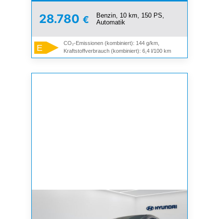
Benzin, 10 km, 150 PS,
28.780
€
Automatik
CO₂-Emissionen (kombiniert): 144 g/km,
E
Kraftstoffverbrauch (kombiniert): 6,4 l/100 km