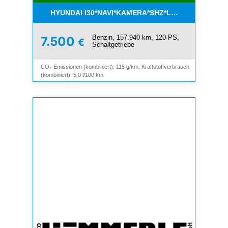
HYUNDAI I30*NAVI*KAMERA*SHZ*LHZ*TEMPOMAT*
Benzin, 157.940 km, 120 PS,
7.500
€
Schaltgetriebe
CO₂-Emissionen (kombiniert): 115 g/km, Kraftstoffverbrauch
(kombiniert): 5,0 l/100 km