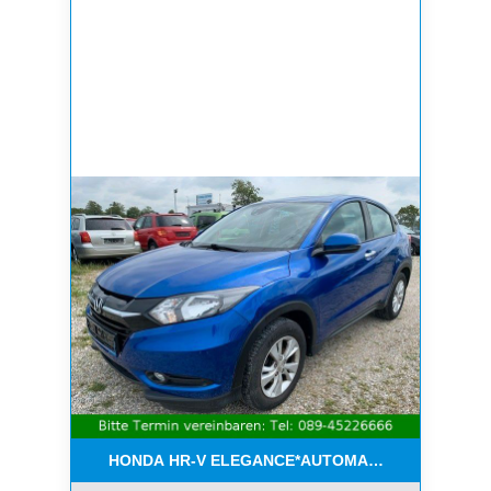
HONDA HR-V ELEGANCE*AUTOMATIK*NAVI*AHK*