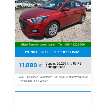
HYUNDAI I20 SELECT*PDC*KLIMA*ESP*8-FACH*1.H
Benzin, 26.220 km, 85 PS,
11.890
€
Schaltgetriebe
CO₂-Emissionen (kombiniert): 132 g/km, Kraftstoffverbrauch
(kombiniert): 5,8 l/100 km