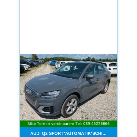
AUDI Q2 SPORT*AUTOMATIK*SCHIEBEDACH*8-FAC