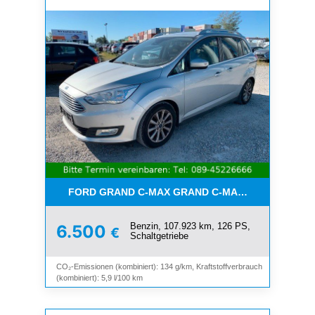
FORD GRAND C-MAX GRAND C-MAX TITANIUM*7-SI
Benzin, 107.923 km, 126 PS,
6.500
€
Schaltgetriebe
CO₂-Emissionen (kombiniert): 134 g/km, Kraftstoffverbrauch
(kombiniert): 5,9 l/100 km