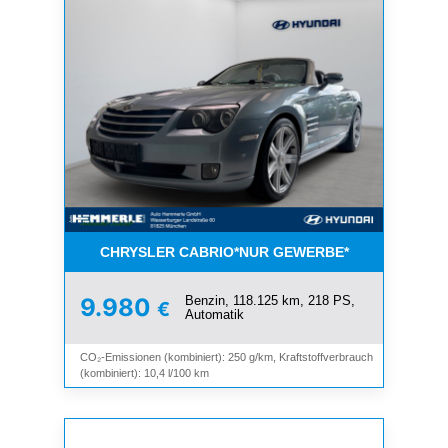
CHRYSLER CABRIO*NUR GEWERBE*
Benzin, 118.125 km, 218 PS,
9.980
€
Automatik
CO₂-Emissionen (kombiniert): 250 g/km, Kraftstoffverbrauch
(kombiniert): 10,4 l/100 km