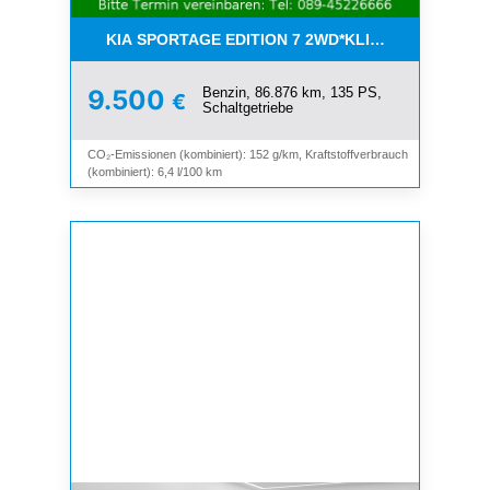
KIA SPORTAGE EDITION 7 2WD*KLIMA*SHZ*TEMP
Benzin, 86.876 km, 135 PS,
9.500
€
Schaltgetriebe
CO₂-Emissionen (kombiniert): 152 g/km, Kraftstoffverbrauch
(kombiniert): 6,4 l/100 km