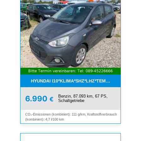
HYUNDAI I10*KLIMA*SHZ*LHZ*TEMPOMAT*BLUET
Benzin, 87.093 km, 67 PS,
6.990
€
Schaltgetriebe
CO₂-Emissionen (kombiniert): 111 g/km, Kraftstoffverbrauch
(kombiniert): 4,7 l/100 km