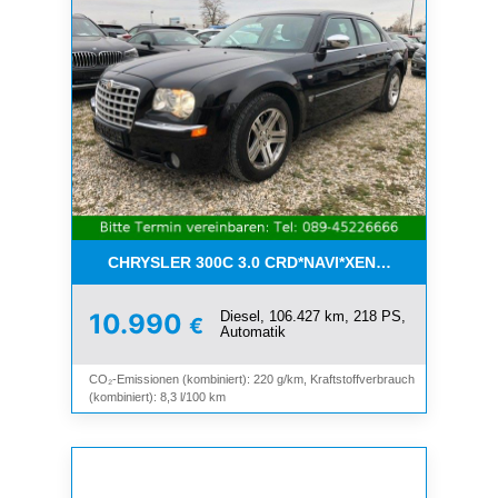
CHRYSLER 300C 3.0 CRD*NAVI*XENON*LEDER*PDC
Diesel, 106.427 km, 218 PS,
10.990
€
Automatik
CO₂-Emissionen (kombiniert): 220 g/km, Kraftstoffverbrauch
(kombiniert): 8,3 l/100 km