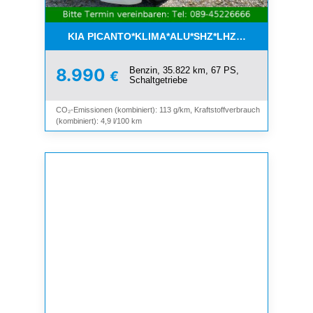
KIA PICANTO*KLIMA*ALU*SHZ*LHZ*BLUETOOTH*
Benzin, 35.822 km, 67 PS,
8.990
€
Schaltgetriebe
CO₂-Emissionen (kombiniert): 113 g/km, Kraftstoffverbrauch
(kombiniert): 4,9 l/100 km