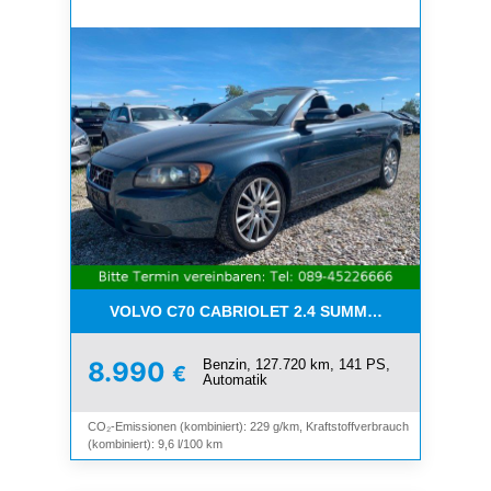
VOLVO C70 CABRIOLET 2.4 SUMMUM*LEDER*XENO
Benzin, 127.720 km, 141 PS,
8.990
€
Automatik
CO₂-Emissionen (kombiniert): 229 g/km, Kraftstoffverbrauch
(kombiniert): 9,6 l/100 km