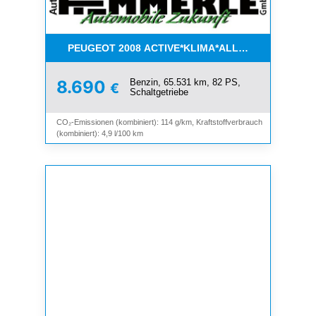
PEUGEOT 2008 ACTIVE*KLIMA*ALLWETTER*PDC*
Benzin, 65.531 km, 82 PS,
8.690
€
Schaltgetriebe
CO₂-Emissionen (kombiniert): 114 g/km, Kraftstoffverbrauch
(kombiniert): 4,9 l/100 km