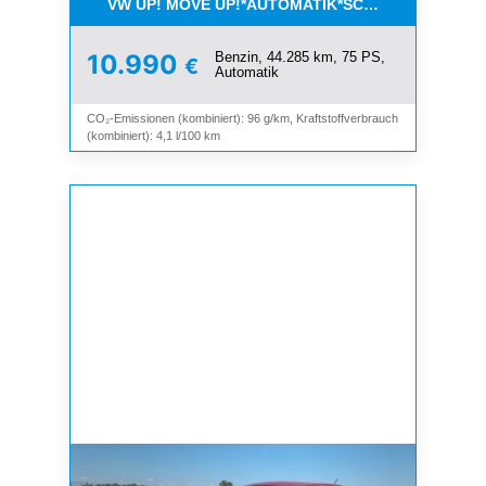
VW UP! MOVE UP!*AUTOMATIK*SCHIEBEDACH*KLI
Benzin, 44.285 km, 75 PS,
10.990
€
Automatik
CO₂-Emissionen (kombiniert): 96 g/km, Kraftstoffverbrauch
(kombiniert): 4,1 l/100 km