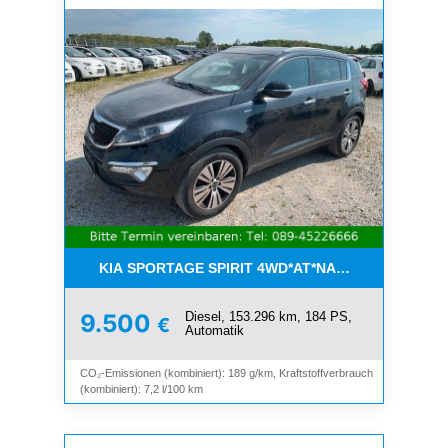
KIA SPORTAGE SPIRIT 4WD*AT*NAVI*8-FACH*KAM
Diesel, 153.296 km, 184 PS,
9.500
€
Automatik
CO₂-Emissionen (kombiniert): 189 g/km, Kraftstoffverbrauch
(kombiniert): 7,2 l/100 km