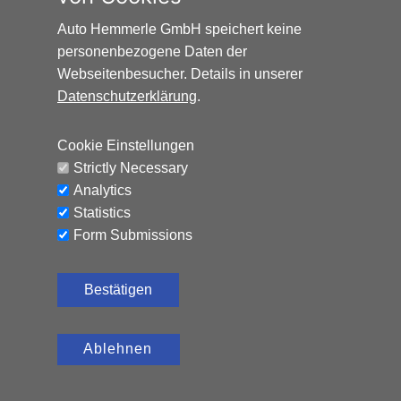
Auto Hemmerle GmbH speichert keine
personenbezogene Daten der
Webseitenbesucher. Details in unserer
Datenschutzerklärung
.
Cookie Einstellungen
Strictly Necessary
FIAT 500 DOLCEVITA* NAVI*
Analytics
Benzin, 10.000 km, 70 PS,
Statistics
13.490
€
Schaltgetriebe
Form Submissions
Bestätigen
Ablehnen