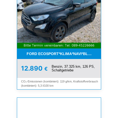
FORD ECOSPORT*KLIMA*NAVI*BLUETOOTH*1.HAN
Benzin, 37.325 km, 126 PS,
12.890
€
Schaltgetriebe
CO₂-Emissionen (kombiniert): 119 g/km, Kraftstoffverbrauch
(kombiniert): 5,3 l/100 km