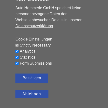
Auto Hemmerle GmbH speichert keine
personenbezogene Daten der
Webseitenbesucher. Details in unserer
Datenschutzerklärung
.
Cookie Einstellungen
Strictly Necessary
BYD DOLPHIN SURF COMFORT*VOLLAUSSTATTU
Analytics
Statistics
25.140
€
Elektro, 157 PS, Automatik
Form Submissions
CO₂-Emissionen (kombiniert): 0 g/km,
A
Stromverbrauch (kombiniert): 16,0 kWh/100 km
Bestätigen
Ablehnen