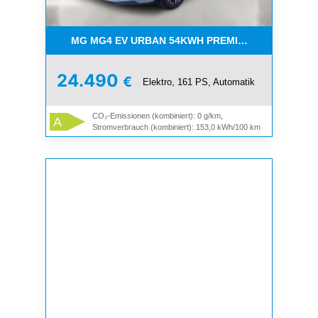
MG MG4 EV URBAN 54KWH PREMIUM *GROSSE BA
24.490
€
Elektro, 161 PS, Automatik
CO₂-Emissionen (kombiniert): 0 g/km,
A
Stromverbrauch (kombiniert): 153,0 kWh/100 km