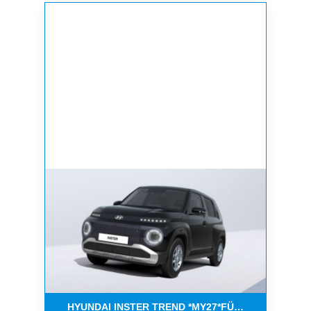
HYUNDAI INSTER TREND *MY27*FÜR ÖFFENT. DIEN