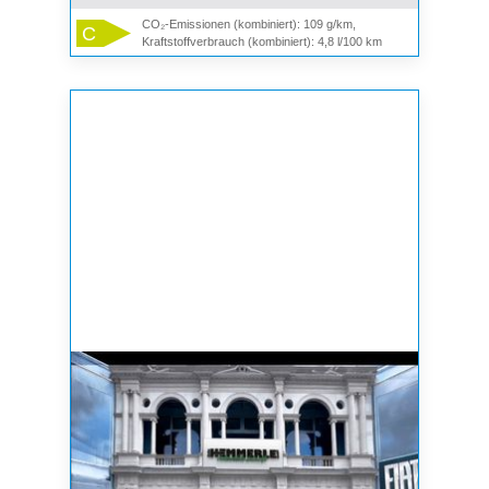
CO₂-Emissionen (kombiniert): 109 g/km,
C
Kraftstoffverbrauch (kombiniert): 4,8 l/100 km