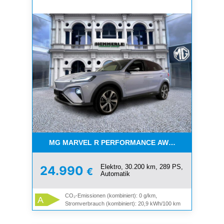
MG MARVEL R PERFORMANCE AWD *VERSCHIEDE
Elektro, 30.200 km, 289 PS,
24.990
€
Automatik
CO₂-Emissionen (kombiniert): 0 g/km,
A
Stromverbrauch (kombiniert): 20,9 kWh/100 km