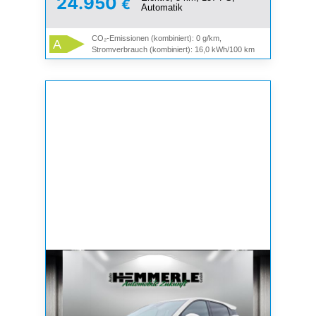
24.950
€
Automatik
CO₂-Emissionen (kombiniert): 0 g/km,
A
Stromverbrauch (kombiniert): 16,0 kWh/100 km