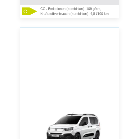
CO₂-Emissionen (kombiniert): 109 g/km,
C
Kraftstoffverbrauch (kombiniert): 4,8 l/100 km