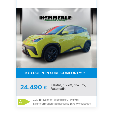
BYD DOLPHIN SURF COMFORT*!!!!!!!ONLINEPREIS!!
Elektro, 15 km, 157 PS,
24.490
€
Automatik
CO₂-Emissionen (kombiniert): 0 g/km,
A
Stromverbrauch (kombiniert): 16,0 kWh/100 km