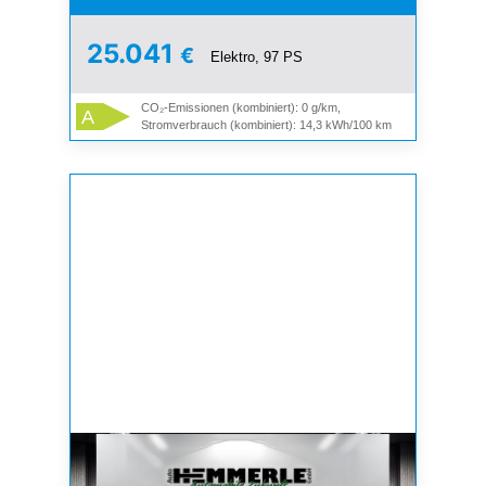
25.041
€
Elektro, 97 PS
CO₂-Emissionen (kombiniert): 0 g/km,
A
Stromverbrauch (kombiniert): 14,3 kWh/100 km