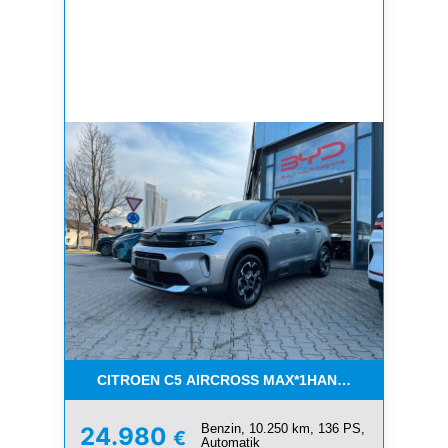
CITROEN C5 AIRCROSS MAX*1HAND*8FACH BEREI
Benzin, 10.250 km, 136 PS,
24.980
€
Automatik