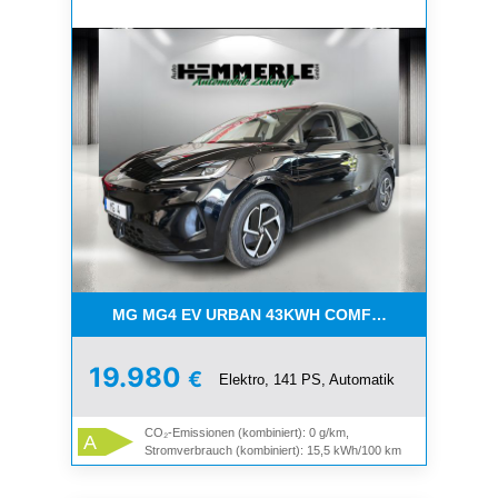
MG MG4 EV URBAN 43KWH COMFORT
19.980
€
Elektro, 141 PS, Automatik
CO₂-Emissionen (kombiniert): 0 g/km,
A
Stromverbrauch (kombiniert): 15,5 kWh/100 km