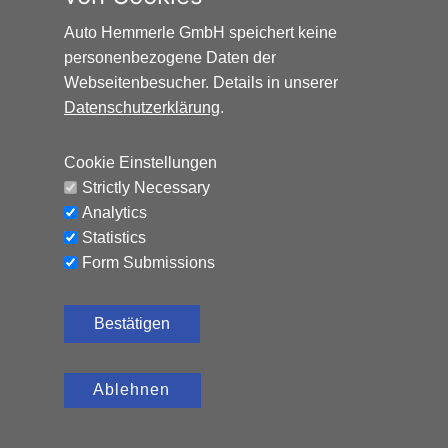
Auto Hemmerle GmbH speichert keine
personenbezogene Daten der
Webseitenbesucher. Details in unserer
Datenschutzerklärung
.
Cookie Einstellungen
Strictly Necessary
Analytics
Statistics
Form Submissions
FIAT 600 1.2 74 KW STREET EDITION **SOFORT SI
Bestätigen
20.490
€
Benzin, 101 PS, Schaltgetriebe
Ablehnen
CO₂-Emissionen (kombiniert): 109 g/km,
C
Kraftstoffverbrauch (kombiniert): 4,8 l/100 km