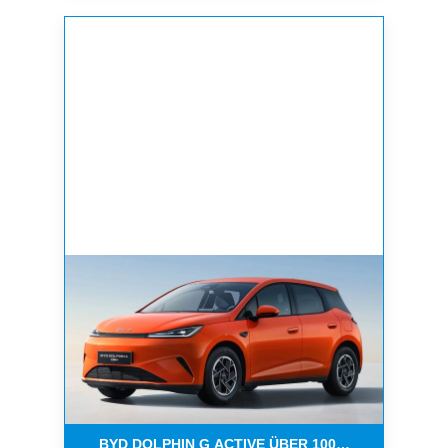
BYD DOLPHIN G ACTIVE ÜBER 1000 KM WEIT 4500