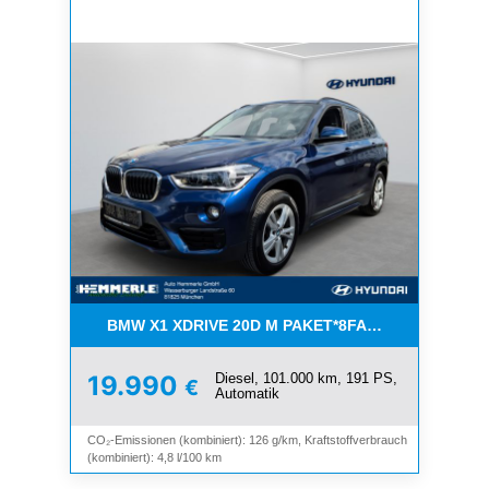
BMW X1 XDRIVE 20D M PAKET*8FACH*MEMORY*N
Diesel, 101.000 km, 191 PS,
19.990
€
Automatik
CO₂-Emissionen (kombiniert): 126 g/km, Kraftstoffverbrauch
(kombiniert): 4,8 l/100 km