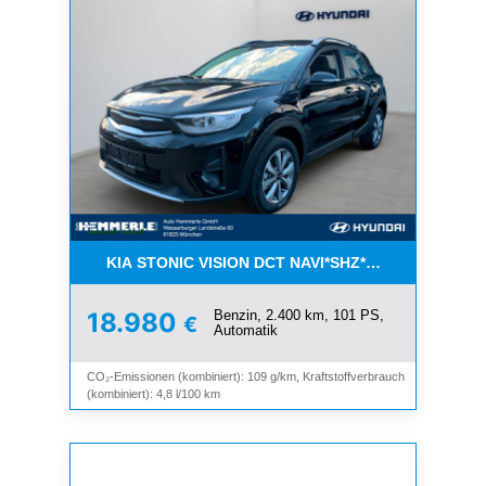
KIA STONIC VISION DCT NAVI*SHZ*LHZ*ALU*TEM
Benzin, 2.400 km, 101 PS,
18.980
€
Automatik
CO₂-Emissionen (kombiniert): 109 g/km, Kraftstoffverbrauch
(kombiniert): 4,8 l/100 km