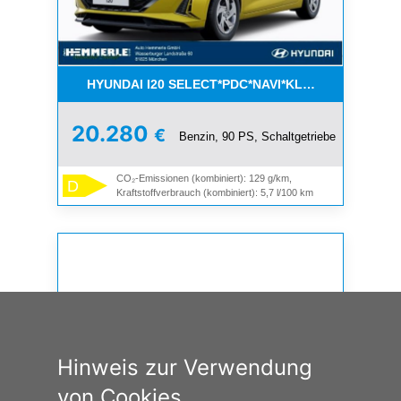
HYUNDAI I20 SELECT*PDC*NAVI*KLIMA*PDC
20.280
€
Benzin, 90 PS, Schaltgetriebe
CO₂-Emissionen (kombiniert): 129 g/km,
D
Kraftstoffverbrauch (kombiniert): 5,7 l/100 km
Hinweis zur Verwendung
von Cookies