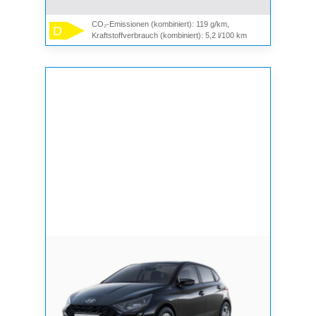
CO₂-Emissionen (kombiniert): 119 g/km,
D
Kraftstoffverbrauch (kombiniert): 5,2 l/100 km