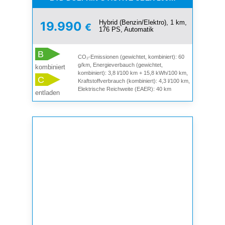
Hybrid (Benzin/Elektro), 1 km,
19.990
€
176 PS, Automatik
B
CO₂-Emissionen (gewichtet, kombiniert): 60
g/km, Energieverbauch (gewichtet,
kombiniert
kombiniert): 3,8 l/100 km + 15,8 kWh/100 km,
C
Kraftstoffverbrauch (kombiniert): 4,3 l/100 km,
Elektrische Reichweite (EAER): 40 km
entladen