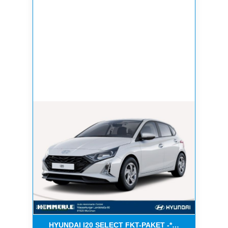
HYUNDAI I20 SELECT FKT-PAKET -*NAVI*KLIMA* A