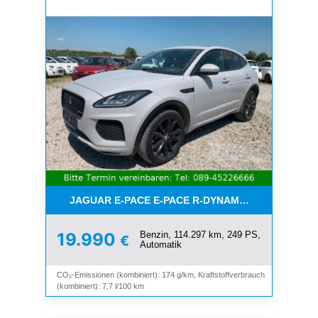
JAGUAR E-PACE E-PACE R-DYNAMIC S AWD*PANO*
Benzin, 114.297 km, 249 PS,
19.990
€
Automatik
CO₂-Emissionen (kombiniert): 174 g/km, Kraftstoffverbrauch
(kombiniert): 7,7 l/100 km