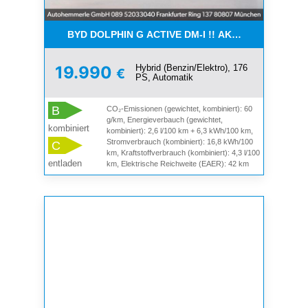
BYD DOLPHIN G ACTIVE DM-I !! AKTIONSPREIS !!
Hybrid (Benzin/Elektro), 176
19.990
€
PS, Automatik
B
CO₂-Emissionen (gewichtet, kombiniert): 60
g/km, Energieverbauch (gewichtet,
kombiniert
kombiniert): 2,6 l/100 km + 6,3 kWh/100 km,
Stromverbrauch (kombiniert): 16,8 kWh/100
C
km, Kraftstoffverbrauch (kombiniert): 4,3 l/100
entladen
km, Elektrische Reichweite (EAER): 42 km