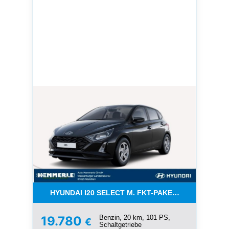
HYUNDAI I20 SELECT M. FKT-PAKET -*NAVI*K
Benzin, 20 km, 101 PS,
19.780
€
Schaltgetriebe