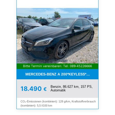
MERCEDES-BENZ A 200*KEYLESS*NAVI*LEDER*SC
Benzin, 86.627 km, 157 PS,
18.490
€
Automatik
CO₂-Emissionen (kombiniert): 128 g/km, Kraftstoffverbrauch
(kombiniert): 5,5 l/100 km