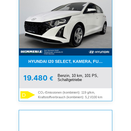
HYUNDAI I20 SELECT, KAMERA, FUNKT.PAKET, NAV
Benzin, 10 km, 101 PS,
19.480
€
Schaltgetriebe
CO₂-Emissionen (kombiniert): 119 g/km,
D
Kraftstoffverbrauch (kombiniert): 5,2 l/100 km