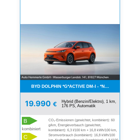
BYD DOLPHIN *G*ACTIVE DM-I - *NEUER BYD*
Hybrid (Benzin/Elektro), 1 km,
19.990
€
176 PS, Automatik
B
CO₂-Emissionen (gewichtet, kombiniert): 60
g/km, Energieverbauch (gewichtet,
kombiniert
kombiniert): 6,3 l/100 km + 16,8 kWh/100 km,
Stromverbrauch (kombiniert): 16,8 kWh/100
C
km, Kraftstoffverbrauch (kombiniert): 4,3 l/100