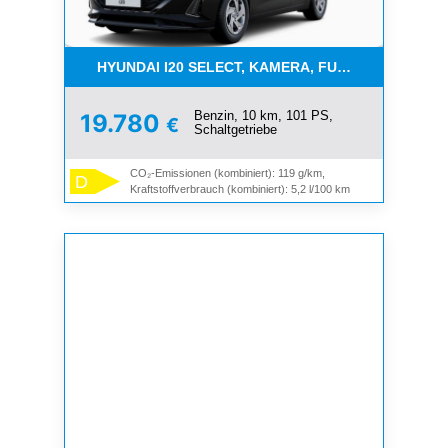
HYUNDAI I20 SELECT, KAMERA, FUNKT.PAKET, NAV
Benzin, 10 km, 101 PS,
19.780
€
Schaltgetriebe
CO₂-Emissionen (kombiniert): 119 g/km,
D
Kraftstoffverbrauch (kombiniert): 5,2 l/100 km