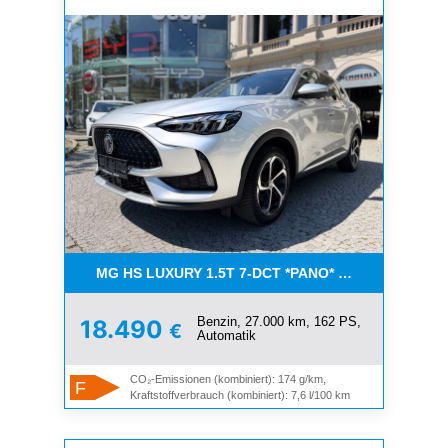
MG HS LUXURY 1.5T 7-DCT *PANO* AUCH IN WEISS
Benzin, 27.000 km, 162 PS,
18.490
€
Automatik
CO₂-Emissionen (kombiniert): 174 g/km,
F
Kraftstoffverbrauch (kombiniert): 7,6 l/100 km