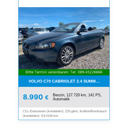
VOLVO C70 CABRIOLET 2.4 SUMMUM*LEDER*XENO
Benzin, 127.720 km, 141 PS,
8.990
€
Automatik
CO₂-Emissionen (kombiniert): 229 g/km, Kraftstoffverbrauch
(kombiniert): 9,6 l/100 km