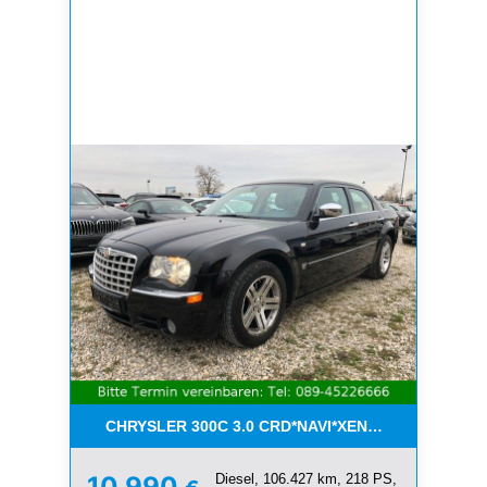
CHRYSLER 300C 3.0 CRD*NAVI*XENON*LEDER*PDC
Diesel, 106.427 km, 218 PS,
10.990