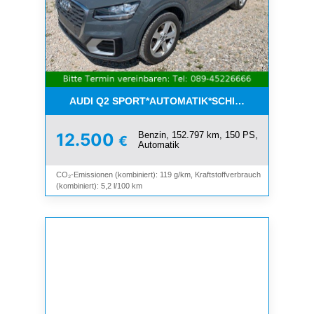
AUDI Q2 SPORT*AUTOMATIK*SCHIEBEDACH*8-FAC
Benzin, 152.797 km, 150 PS,
12.500
€
Automatik
CO₂-Emissionen (kombiniert): 119 g/km, Kraftstoffverbrauch
(kombiniert): 5,2 l/100 km