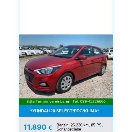
HYUNDAI I20 SELECT*PDC*KLIMA*ESP*8-FACH*1.H
Benzin, 26.220 km, 85 PS,
11.890
€
Schaltgetriebe