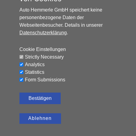
Auto Hemmerle GmbH speichert keine
personenbezogene Daten der
Webseitenbesucher. Details in unserer
Datenschutzerklärung
.
HONDA HR-V ELEGANCE*AUTOMATIK*NAVI*AHK*
Cookie Einstellungen
Benzin, 65.324 km, 131 PS,
12.990
€
Strictly Necessary
Automatik
Analytics
CO₂-Emissionen (kombiniert): 120 g/km, Kraftstoffverbrauch
Statistics
(kombiniert): 5,2 l/100 km
Form Submissions
Bestätigen
Ablehnen