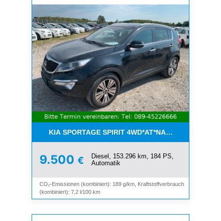
KIA SPORTAGE SPIRIT 4WD*AT*NAVI*8-FACH*KAM
Diesel, 153.296 km, 184 PS,
9.500
€
Automatik
CO₂-Emissionen (kombiniert): 189 g/km, Kraftstoffverbrauch
(kombiniert): 7,2 l/100 km