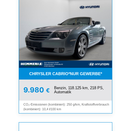
CHRYSLER CABRIO*NUR GEWERBE*
Benzin, 118.125 km, 218 PS,
9.980
€
Automatik
CO₂-Emissionen (kombiniert): 250 g/km, Kraftstoffverbrauch
(kombiniert): 10,4 l/100 km