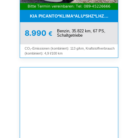
KIA PICANTO*KLIMA*ALU*SHZ*LHZ*BLUETOOTH*
Benzin, 35.822 km, 67 PS,
8.990
€
Schaltgetriebe
CO₂-Emissionen (kombiniert): 113 g/km, Kraftstoffverbrauch
(kombiniert): 4,9 l/100 km