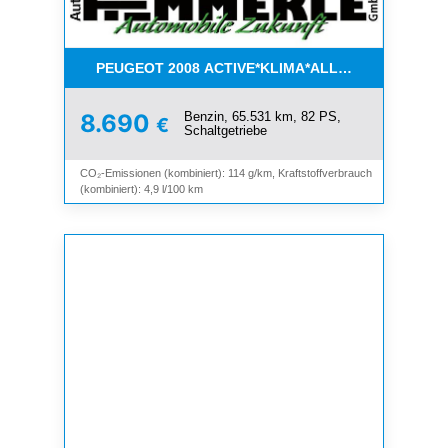
PEUGEOT 2008 ACTIVE*KLIMA*ALLWETTER*PDC*
Benzin, 65.531 km, 82 PS,
8.690
€
Schaltgetriebe
CO₂-Emissionen (kombiniert): 114 g/km, Kraftstoffverbrauch
(kombiniert): 4,9 l/100 km