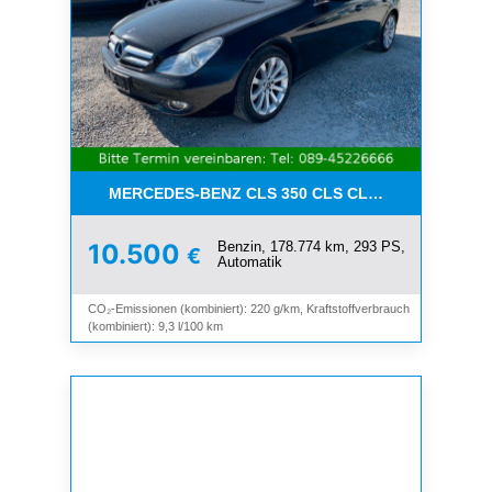
MERCEDES-BENZ CLS 350 CLS CLS 350 CGI*LEDE
Benzin, 178.774 km, 293 PS,
10.500
€
Automatik
CO₂-Emissionen (kombiniert): 220 g/km, Kraftstoffverbrauch
(kombiniert): 9,3 l/100 km