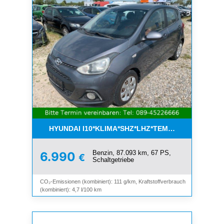
HYUNDAI I10*KLIMA*SHZ*LHZ*TEMPOMAT*BLUET
Benzin, 87.093 km, 67 PS,
6.990
€
Schaltgetriebe
CO₂-Emissionen (kombiniert): 111 g/km, Kraftstoffverbrauch
(kombiniert): 4,7 l/100 km