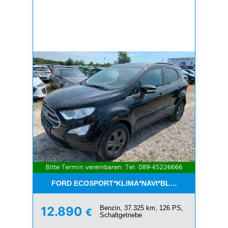
FORD ECOSPORT*KLIMA*NAVI*BLUETOOTH*1.HAN
Benzin, 37.325 km, 126 PS,
12.890
€
Schaltgetriebe