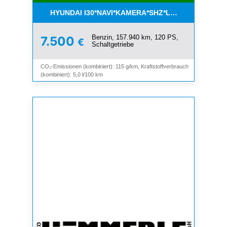
HYUNDAI I30*NAVI*KAMERA*SHZ*LHZ*TEMPOMAT*
Benzin, 157.940 km, 120 PS,
7.500
€
Schaltgetriebe
CO₂-Emissionen (kombiniert): 115 g/km, Kraftstoffverbrauch
(kombiniert): 5,0 l/100 km