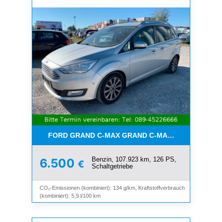
FORD GRAND C-MAX GRAND C-MAX TITANIUM*7-SI
Benzin, 107.923 km, 126 PS,
6.500
€
Schaltgetriebe
CO₂-Emissionen (kombiniert): 134 g/km, Kraftstoffverbrauch
(kombiniert): 5,9 l/100 km