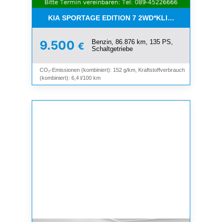
KIA SPORTAGE EDITION 7 2WD*KLIMA*SHZ*TEMP
Benzin, 86.876 km, 135 PS,
9.500
€
Schaltgetriebe
CO₂-Emissionen (kombiniert): 152 g/km, Kraftstoffverbrauch
(kombiniert): 6,4 l/100 km