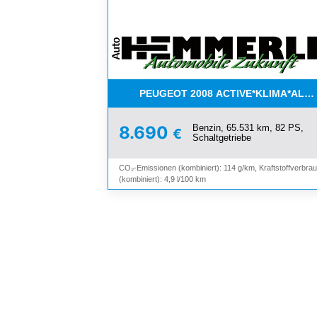
PEUGEOT 2008 ACTIVE*KLIMA*ALL
Benzin, 65.531 km, 82 PS,
8.690
€
Schaltgetriebe
CO₂-Emissionen (kombiniert): 114 g/km, Kraftstoffverbra
(kombiniert): 4,9 l/100 km