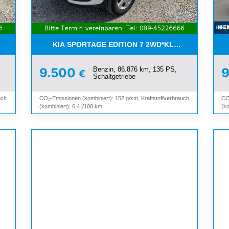
I*8-FACH*KAMERA*ALU*
KIA SPORTAGE EDITION 7 2WD*KLIMA*SHZ*TEMP
Benzin, 86.876 km, 135 PS,
9.500
€
Schaltgetriebe
uch
CO₂-Emissionen (kombiniert): 152 g/km, Kraftstoffverbrauch
CO
(kombiniert): 6,4 l/100 km
(ko