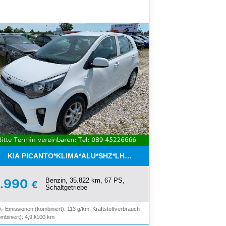
ON*8-FACH ALU*
KIA PICANTO*KLIMA*ALU*SHZ*LHZ*BLUETOOTH*
Benzin, 35.822 km, 67 PS,
8.990
€
Schaltgetriebe
₂-Emissionen (kombiniert): 113 g/km, Kraftstoffverbrauch
mbiniert): 4,9 l/100 km