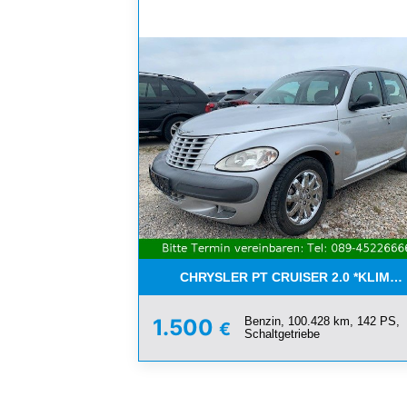
CHRYSLER PT CRUISER 2.0 *KLIMA*
Benzin, 100.428 km, 142 PS,
1.500
€
Schaltgetriebe