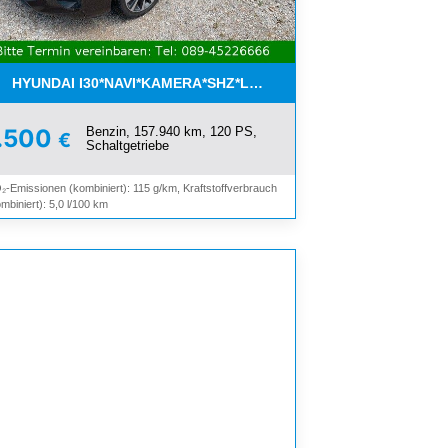
OOTH*
HYUNDAI I30*NAVI*KAMERA*SHZ*LHZ*TEMPOMAT*PDC*2.HAND
Benzin, 157.940 km, 120 PS,
.500
€
Schaltgetriebe
₂-Emissionen (kombiniert): 115 g/km, Kraftstoffverbrauch
mbiniert): 5,0 l/100 km