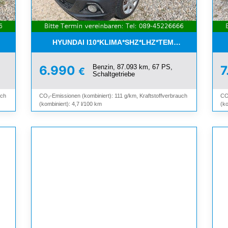
ETTER*SHZ*ALU*3.HAND*
HYUNDAI I10*KLIMA*SHZ*LHZ*TEMPOMAT*BLUET
Benzin, 87.093 km, 67 PS,
6.990
7
€
Schaltgetriebe
uch
CO₂-Emissionen (kombiniert): 111 g/km, Kraftstoffverbrauch
CO
(kombiniert): 4,7 l/100 km
(ko