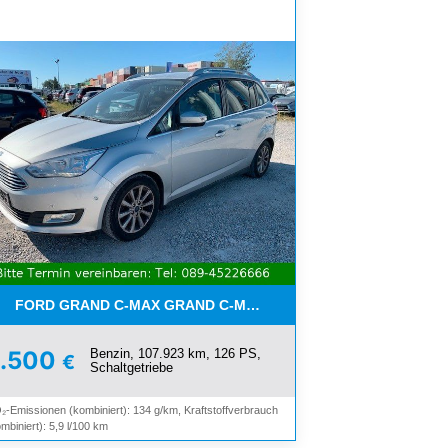
FORD GRAND C-MAX GRAND C-MAX TITANIUM*7-SITZER*NAVI*
Benzin, 107.923 km, 126 PS,
6.500
€
Schaltgetriebe
₂-Emissionen (kombiniert): 134 g/km, Kraftstoffverbrauch
mbiniert): 5,9 l/100 km