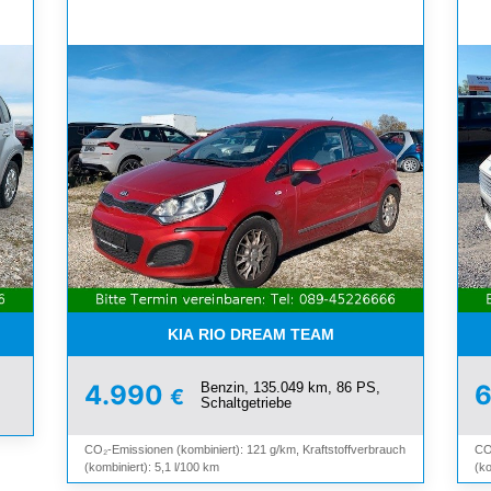
SCHIEBEDACH*TÜV BIS 02/27
KIA RIO DREAM TEAM
Benzin, 135.049 km, 86 PS,
4.990
€
Schaltgetriebe
CO₂-Emissionen (kombiniert): 121 g/km, Kraftstoffverbrauch
CO
(kombiniert): 5,1 l/100 km
(ko