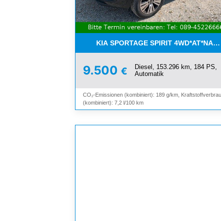
KIA SPORTAGE SPIRIT 4WD*AT*NAV
Diesel, 153.296 km, 184 PS,
9.500
€
Automatik
CO₂-Emissionen (kombiniert): 189 g/km, Kraftstoffverbra
(kombiniert): 7,2 l/100 km