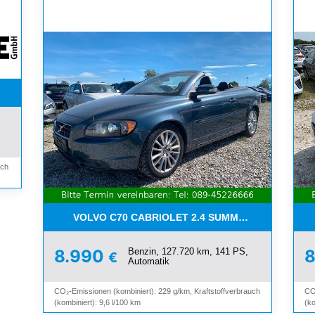
WETTER*PDC*BLUETOOTH*
uch
VOLVO C70 CABRIOLET 2.4 SUMMUM*LEDER*XEN
Benzin, 127.720 km, 141 PS,
8.990
€
Automatik
CO₂-Emissionen (kombiniert): 229 g/km, Kraftstoffverbrauch
CO
(kombiniert): 9,6 l/100 km
(ko