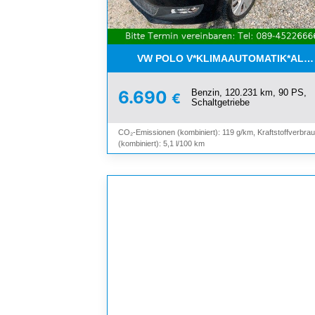
VW POLO V*KLIMAAUTOMATIK*ALLW
Benzin, 120.231 km, 90 PS,
6.690
€
Schaltgetriebe
CO₂-Emissionen (kombiniert): 119 g/km, Kraftstoffverbra
(kombiniert): 5,1 l/100 km