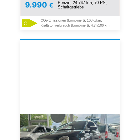
Benzin, 24.747 km, 70 PS,
9.990
€
Schaltgetriebe
CO₂-Emissionen (kombiniert): 108 g/km,
C
Kraftstoffverbrauch (kombiniert): 4,7 l/100 km