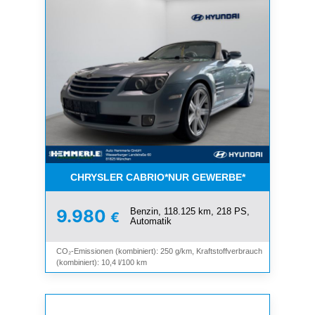
CHRYSLER CABRIO*NUR GEWERBE*
Benzin, 118.125 km, 218 PS,
9.980
€
Automatik
CO₂-Emissionen (kombiniert): 250 g/km, Kraftstoffverbrauch
(kombiniert): 10,4 l/100 km