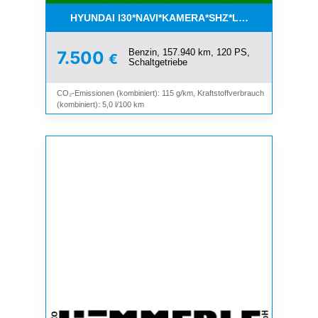
HYUNDAI I30*NAVI*KAMERA*SHZ*LHZ*TEMPOMAT*
Benzin, 157.940 km, 120 PS,
7.500
€
Schaltgetriebe
CO₂-Emissionen (kombiniert): 115 g/km, Kraftstoffverbrauch
(kombiniert): 5,0 l/100 km