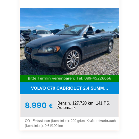
VOLVO C70 CABRIOLET 2.4 SUMMUM*LEDER*XENO
Benzin, 127.720 km, 141 PS,
8.990
€
Automatik
CO₂-Emissionen (kombiniert): 229 g/km, Kraftstoffverbrauch
(kombiniert): 9,6 l/100 km