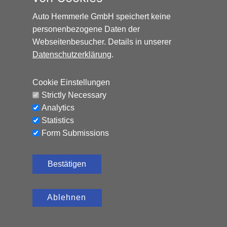
AUDI Q2 SPORT*AUTOMATIK*SCHIEBEDACH*8-FAC
Auto Hemmerle GmbH speichert keine
personenbezogene Daten der
Benzin, 152.797 km, 150 PS,
12.500
€
Automatik
Webseitenbesucher. Details in unserer
Datenschutzerklärung
.
CO₂-Emissionen (kombiniert): 119 g/km, Kraftstoffverbrauch
(kombiniert): 5,2 l/100 km
Cookie Einstellungen
Strictly Necessary
Analytics
Statistics
Form Submissions
Bestätigen
Ablehnen