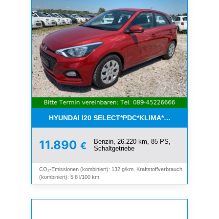
HYUNDAI I20 SELECT*PDC*KLIMA*ESP*8-FACH*1.H
Benzin, 26.220 km, 85 PS,
11.890
€
Schaltgetriebe
CO₂-Emissionen (kombiniert): 132 g/km, Kraftstoffverbrauch
(kombiniert): 5,8 l/100 km