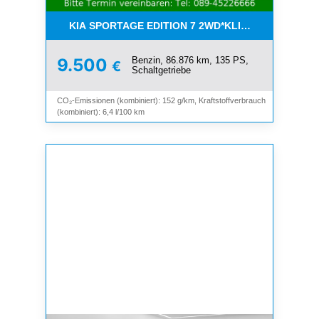
KIA SPORTAGE EDITION 7 2WD*KLIMA*SHZ*TEMP
Benzin, 86.876 km, 135 PS,
9.500
€
Schaltgetriebe
CO₂-Emissionen (kombiniert): 152 g/km, Kraftstoffverbrauch
(kombiniert): 6,4 l/100 km