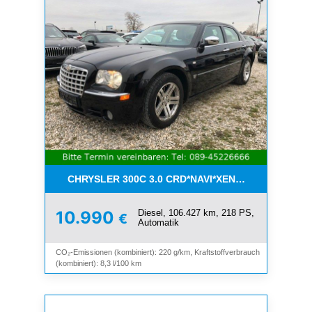
CHRYSLER 300C 3.0 CRD*NAVI*XENON*LEDER*PDC
Diesel, 106.427 km, 218 PS,
10.990
€
Automatik
CO₂-Emissionen (kombiniert): 220 g/km, Kraftstoffverbrauch
(kombiniert): 8,3 l/100 km