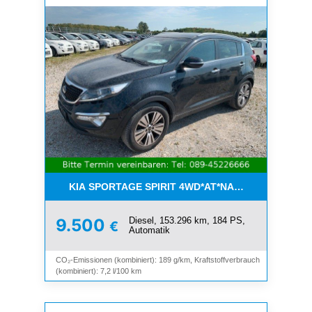
KIA SPORTAGE SPIRIT 4WD*AT*NAVI*8-FACH*KAM
Diesel, 153.296 km, 184 PS,
9.500
€
Automatik
CO₂-Emissionen (kombiniert): 189 g/km, Kraftstoffverbrauch
(kombiniert): 7,2 l/100 km