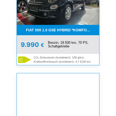
FIAT 500 1.0 GSE HYBRID *KOMFORT PAKET*CAR-
Benzin, 19.500 km, 70 PS,
9.990
€
Schaltgetriebe
CO₂-Emissionen (kombiniert): 108 g/km,
C
Kraftstoffverbrauch (kombiniert): 4,7 l/100 km