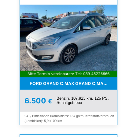
FORD GRAND C-MAX GRAND C-MAX TITANIUM*7-SI
Benzin, 107.923 km, 126 PS,
6.500
€
Schaltgetriebe
CO₂-Emissionen (kombiniert): 134 g/km, Kraftstoffverbrauch
(kombiniert): 5,9 l/100 km