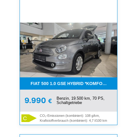
FIAT 500 1.0 GSE HYBRID *KOMFORT PAKET*CAR-
Benzin, 19.500 km, 70 PS,
9.990
€
Schaltgetriebe
CO₂-Emissionen (kombiniert): 108 g/km,
C
Kraftstoffverbrauch (kombiniert): 4,7 l/100 km