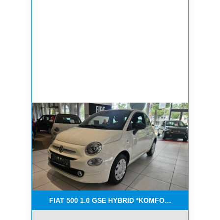
FIAT 500 1.0 GSE HYBRID *KOMFORT PAKET*CAR-