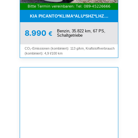
KIA PICANTO*KLIMA*ALU*SHZ*LHZ*BLUETOOTH*
Benzin, 35.822 km, 67 PS,
8.990
€
Schaltgetriebe
CO₂-Emissionen (kombiniert): 113 g/km, Kraftstoffverbrauch
(kombiniert): 4,9 l/100 km