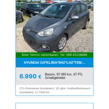
HYUNDAI I10*KLIMA*SHZ*LHZ*TEMPOMAT*BLUET
Benzin, 87.093 km, 67 PS,
6.990
€
Schaltgetriebe
CO₂-Emissionen (kombiniert): 111 g/km, Kraftstoffverbrauch
(kombiniert): 4,7 l/100 km