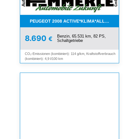
PEUGEOT 2008 ACTIVE*KLIMA*ALLWETTER*PDC*
Benzin, 65.531 km, 82 PS,
8.690
€
Schaltgetriebe
CO₂-Emissionen (kombiniert): 114 g/km, Kraftstoffverbrauch
(kombiniert): 4,9 l/100 km