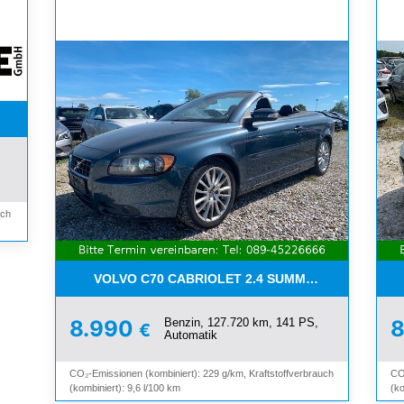
WETTER*PDC*BLUETOOTH*
uch
VOLVO C70 CABRIOLET 2.4 SUMMUM*LEDER*XEN
Benzin, 127.720 km, 141 PS,
8.990
€
Automatik
CO₂-Emissionen (kombiniert): 229 g/km, Kraftstoffverbrauch
CO
(kombiniert): 9,6 l/100 km
(ko