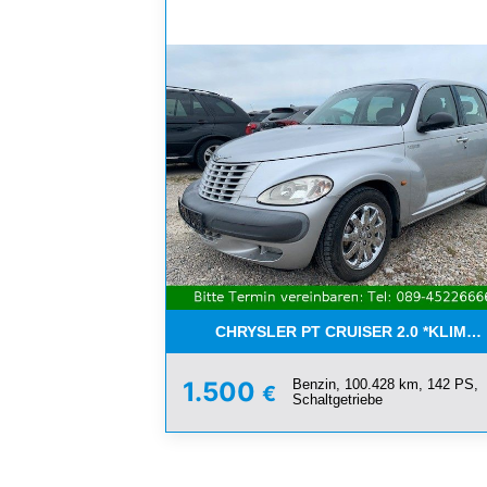
CHRYSLER PT CRUISER 2.0 *KLIMA*
Benzin, 100.428 km, 142 PS,
1.500
€
Schaltgetriebe