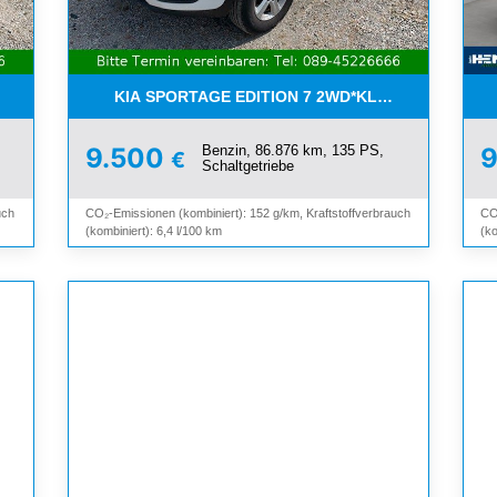
I*8-FACH*KAMERA*ALU*
KIA SPORTAGE EDITION 7 2WD*KLIMA*SHZ*TEMP
Benzin, 86.876 km, 135 PS,
9.500
€
Schaltgetriebe
uch
CO₂-Emissionen (kombiniert): 152 g/km, Kraftstoffverbrauch
CO
(kombiniert): 6,4 l/100 km
(ko