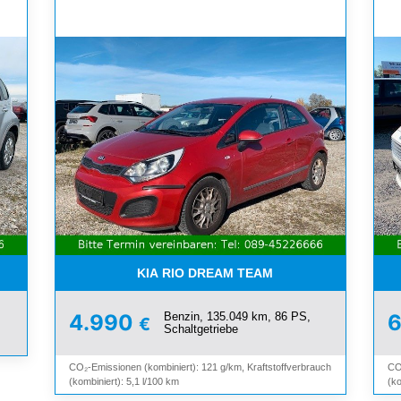
SCHIEBEDACH*TÜV BIS 02/27
KIA RIO DREAM TEAM
Benzin, 135.049 km, 86 PS,
4.990
€
Schaltgetriebe
CO₂-Emissionen (kombiniert): 121 g/km, Kraftstoffverbrauch
CO
(kombiniert): 5,1 l/100 km
(ko