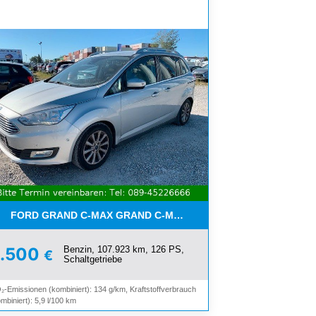
FORD GRAND C-MAX GRAND C-MAX TITANIUM*7-SITZER*NAVI*
Benzin, 107.923 km, 126 PS,
6.500
€
Schaltgetriebe
₂-Emissionen (kombiniert): 134 g/km, Kraftstoffverbrauch
mbiniert): 5,9 l/100 km