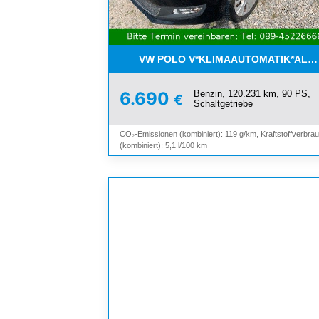
VW POLO V*KLIMAAUTOMATIK*ALLW
Benzin, 120.231 km, 90 PS,
6.690
€
Schaltgetriebe
CO₂-Emissionen (kombiniert): 119 g/km, Kraftstoffverbra
(kombiniert): 5,1 l/100 km