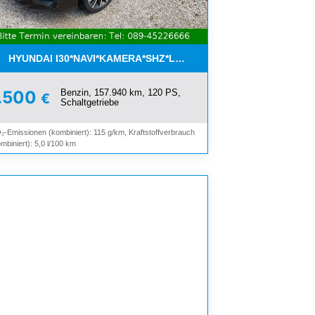
OOTH*
HYUNDAI I30*NAVI*KAMERA*SHZ*LHZ*TEMPOMAT*PDC*2.HAND
Benzin, 157.940 km, 120 PS,
.500
€
Schaltgetriebe
₂-Emissionen (kombiniert): 115 g/km, Kraftstoffverbrauch
mbiniert): 5,0 l/100 km