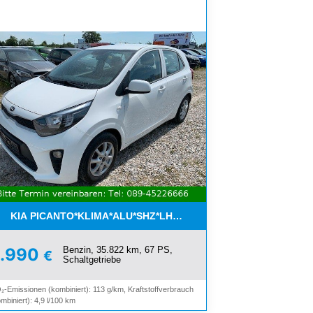
ON*8-FACH ALU*
KIA PICANTO*KLIMA*ALU*SHZ*LHZ*BLUETOOTH*
Benzin, 35.822 km, 67 PS,
8.990
€
Schaltgetriebe
₂-Emissionen (kombiniert): 113 g/km, Kraftstoffverbrauch
mbiniert): 4,9 l/100 km