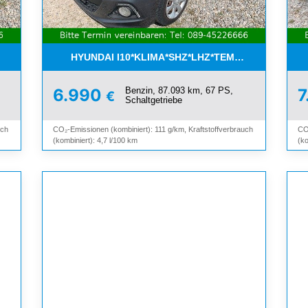
ETTER*SHZ*ALU*3.HAND*
HYUNDAI I10*KLIMA*SHZ*LHZ*TEMPOMAT*BLUET
Benzin, 87.093 km, 67 PS,
6.990
7
€
Schaltgetriebe
uch
CO₂-Emissionen (kombiniert): 111 g/km, Kraftstoffverbrauch
CO
(kombiniert): 4,7 l/100 km
(ko