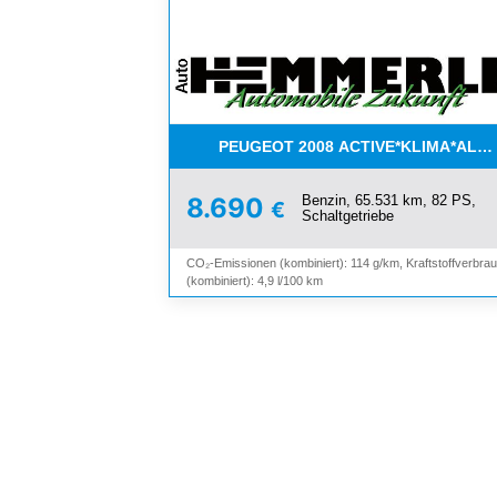
PEUGEOT 2008 ACTIVE*KLIMA*ALL
Benzin, 65.531 km, 82 PS,
8.690
€
Schaltgetriebe
CO₂-Emissionen (kombiniert): 114 g/km, Kraftstoffverbra
(kombiniert): 4,9 l/100 km