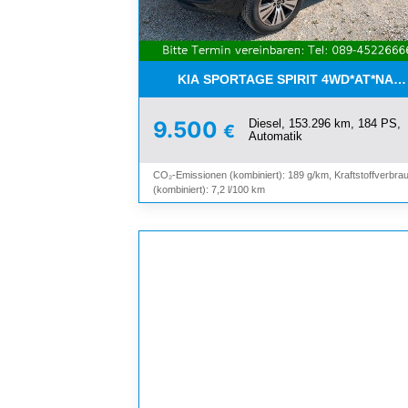
KIA SPORTAGE SPIRIT 4WD*AT*NAV
Diesel, 153.296 km, 184 PS,
9.500
€
Automatik
CO₂-Emissionen (kombiniert): 189 g/km, Kraftstoffverbra
(kombiniert): 7,2 l/100 km