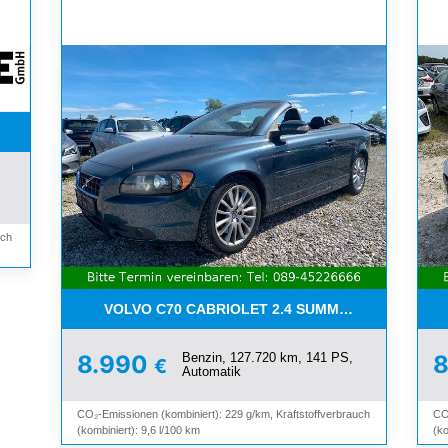
WETTER*PDC*BLUETOOTH*
uch
VOLVO C70 CABRIOLET 2.4 SUMMUM*LEDER*XEN
Benzin, 127.720 km, 141 PS,
8.990
€
Automatik
CO₂-Emissionen (kombiniert): 229 g/km, Kraftstoffverbrauch
CO
(kombiniert): 9,6 l/100 km
(ko