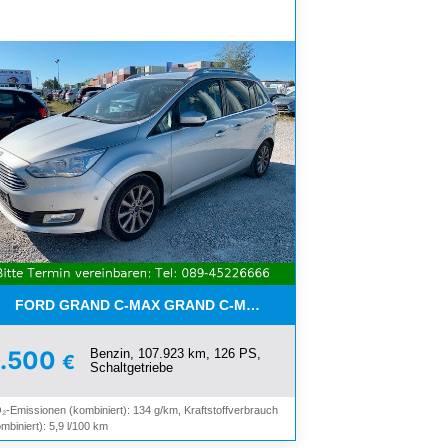
FORD GRAND C-MAX GRAND C-MAX TITANIUM*7-SITZER*NAVI*
Benzin, 107.923 km, 126 PS,
6.500
€
Schaltgetriebe
₂-Emissionen (kombiniert): 134 g/km, Kraftstoffverbrauch
mbiniert): 5,9 l/100 km