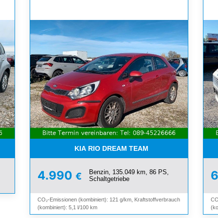
SCHIEBEDACH*TÜV BIS 02/27
KIA RIO DREAM TEAM
Benzin, 135.049 km, 86 PS,
4.990
€
Schaltgetriebe
CO₂-Emissionen (kombiniert): 121 g/km, Kraftstoffverbrauch
CO
(kombiniert): 5,1 l/100 km
(ko