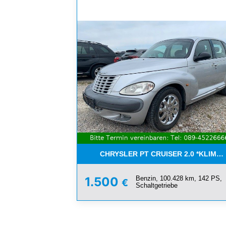
CHRYSLER PT CRUISER 2.0 *KLIMA*
Benzin, 100.428 km, 142 PS,
1.500
€
Schaltgetriebe