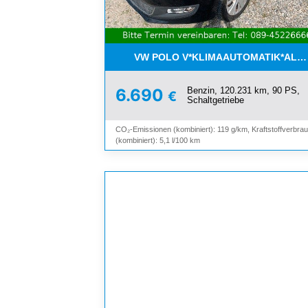
VW POLO V*KLIMAAUTOMATIK*ALLW
Benzin, 120.231 km, 90 PS,
6.690
€
Schaltgetriebe
CO₂-Emissionen (kombiniert): 119 g/km, Kraftstoffverbra
(kombiniert): 5,1 l/100 km