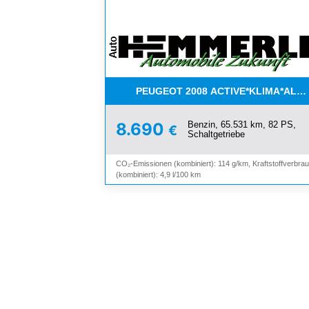
PEUGEOT 2008 ACTIVE*KLIMA*ALL
Benzin, 65.531 km, 82 PS,
8.690
€
Schaltgetriebe
CO₂-Emissionen (kombiniert): 114 g/km, Kraftstoffverbra
(kombiniert): 4,9 l/100 km