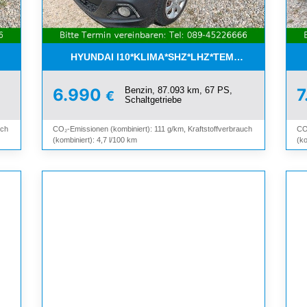
ETTER*SHZ*ALU*3.HAND*
HYUNDAI I10*KLIMA*SHZ*LHZ*TEMPOMAT*BLUET
Benzin, 87.093 km, 67 PS,
6.990
7
€
Schaltgetriebe
uch
CO₂-Emissionen (kombiniert): 111 g/km, Kraftstoffverbrauch
CO
(kombiniert): 4,7 l/100 km
(ko