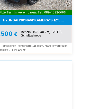
OOTH*
HYUNDAI I30*NAVI*KAMERA*SHZ*LHZ*TEMPOMAT*PDC*2.HAND
Benzin, 157.940 km, 120 PS,
.500
€
Schaltgetriebe
₂-Emissionen (kombiniert): 115 g/km, Kraftstoffverbrauch
mbiniert): 5,0 l/100 km