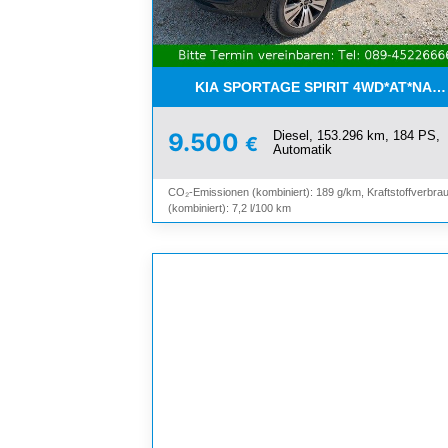
KIA SPORTAGE SPIRIT 4WD*AT*NAV
Diesel, 153.296 km, 184 PS,
9.500
€
Automatik
CO₂-Emissionen (kombiniert): 189 g/km, Kraftstoffverbra
(kombiniert): 7,2 l/100 km