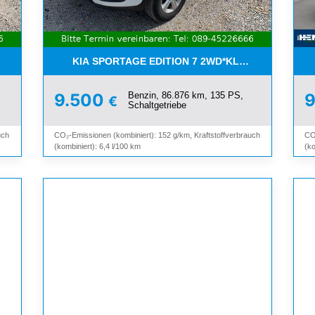
I*8-FACH*KAMERA*ALU*
KIA SPORTAGE EDITION 7 2WD*KLIMA*SHZ*TEMP
Benzin, 86.876 km, 135 PS,
9.500
€
Schaltgetriebe
uch
CO₂-Emissionen (kombiniert): 152 g/km, Kraftstoffverbrauch
CO
(kombiniert): 6,4 l/100 km
(ko