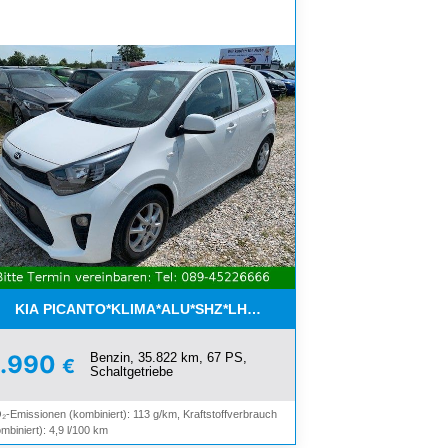
ON*8-FACH ALU*
KIA PICANTO*KLIMA*ALU*SHZ*LHZ*BLUETOOTH*
Benzin, 35.822 km, 67 PS,
8.990
€
Schaltgetriebe
₂-Emissionen (kombiniert): 113 g/km, Kraftstoffverbrauch
mbiniert): 4,9 l/100 km