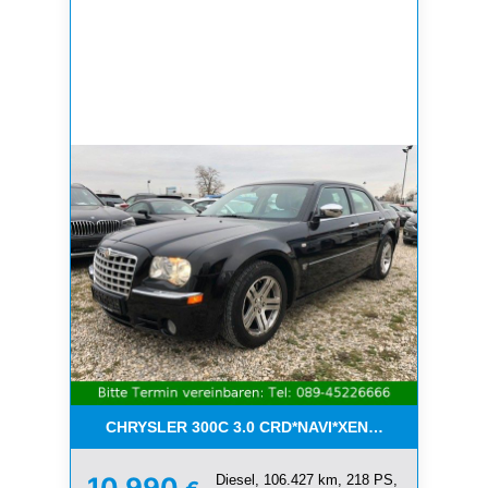
CHRYSLER 300C 3.0 CRD*NAVI*XENON*LEDER*PDC
Diesel, 106.427 km, 218 PS,
10.990