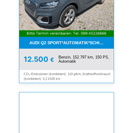
AUDI Q2 SPORT*AUTOMATIK*SCHIEBEDACH*8-FAC
Benzin, 152.797 km, 150 PS,
12.500
€
Automatik
CO₂-Emissionen (kombiniert): 119 g/km, Kraftstoffverbrauch
(kombiniert): 5,2 l/100 km