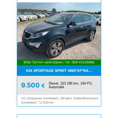
KIA SPORTAGE SPIRIT 4WD*AT*NAVI*8-FACH*KAM
Diesel, 153.296 km, 184 PS,
9.500
€
Automatik
CO₂-Emissionen (kombiniert): 189 g/km, Kraftstoffverbrauch
(kombiniert): 7,2 l/100 km