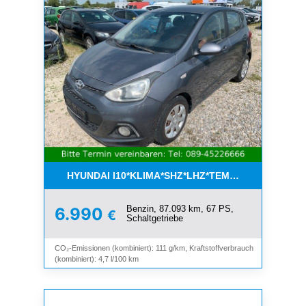
HYUNDAI I10*KLIMA*SHZ*LHZ*TEMPOMAT*BLUET
Benzin, 87.093 km, 67 PS,
6.990
€
Schaltgetriebe
CO₂-Emissionen (kombiniert): 111 g/km, Kraftstoffverbrauch
(kombiniert): 4,7 l/100 km