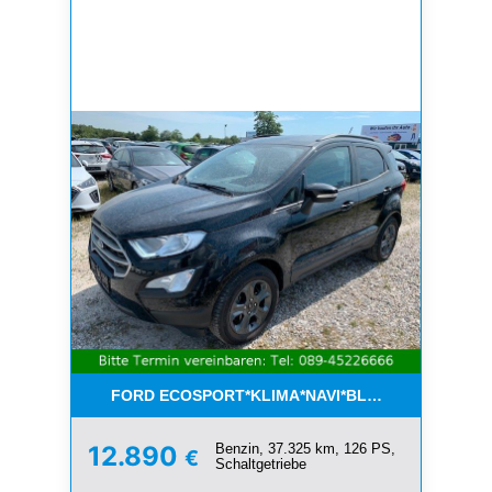
FORD ECOSPORT*KLIMA*NAVI*BLUETOOTH*1.HAN
Benzin, 37.325 km, 126 PS,
12.890
€
Schaltgetriebe