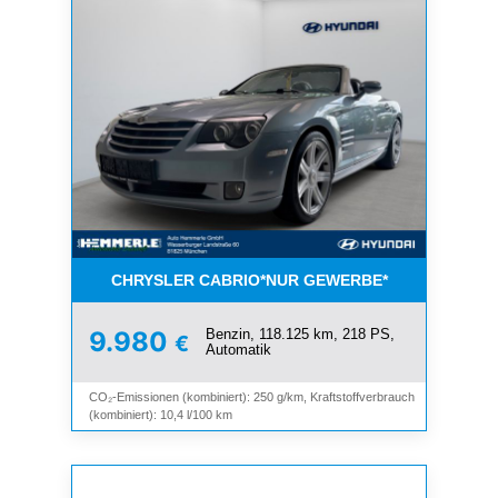
CHRYSLER CABRIO*NUR GEWERBE*
Benzin, 118.125 km, 218 PS,
9.980
€
Automatik
CO₂-Emissionen (kombiniert): 250 g/km, Kraftstoffverbrauch
(kombiniert): 10,4 l/100 km