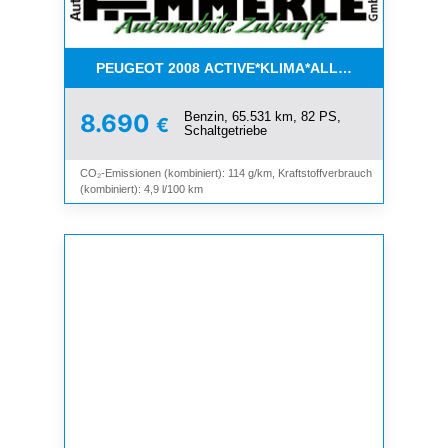
PEUGEOT 2008 ACTIVE*KLIMA*ALLWETTER*PDC*
Benzin, 65.531 km, 82 PS,
8.690
€
Schaltgetriebe
CO₂-Emissionen (kombiniert): 114 g/km, Kraftstoffverbrauch
(kombiniert): 4,9 l/100 km