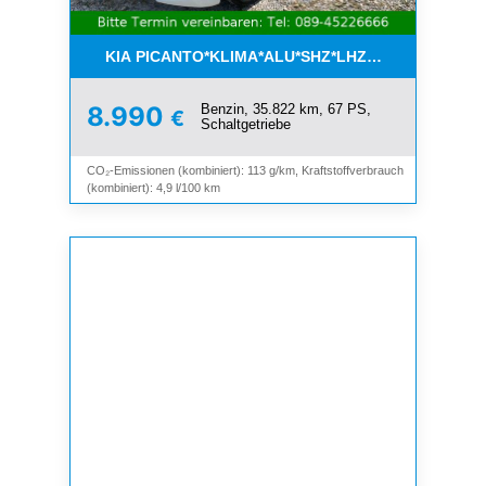
KIA PICANTO*KLIMA*ALU*SHZ*LHZ*BLUETOOTH*
Benzin, 35.822 km, 67 PS,
8.990
€
Schaltgetriebe
CO₂-Emissionen (kombiniert): 113 g/km, Kraftstoffverbrauch
(kombiniert): 4,9 l/100 km