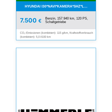
HYUNDAI I30*NAVI*KAMERA*SHZ*LHZ*TEMPOMAT*
Benzin, 157.940 km, 120 PS,
7.500
€
Schaltgetriebe
CO₂-Emissionen (kombiniert): 115 g/km, Kraftstoffverbrauch
(kombiniert): 5,0 l/100 km