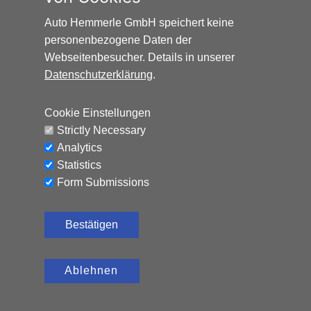
Auto Hemmerle GmbH speichert keine
personenbezogene Daten der
Webseitenbesucher. Details in unserer
Datenschutzerklärung
.
HONDA HR-V ELEGANCE*AUTOMATIK*NAVI*AHK*
Cookie Einstellungen
Benzin, 65.324 km, 131 PS,
12.990
€
Strictly Necessary
Automatik
Analytics
CO₂-Emissionen (kombiniert): 120 g/km, Kraftstoffverbrauch
Statistics
(kombiniert): 5,2 l/100 km
Form Submissions
Bestätigen
Ablehnen