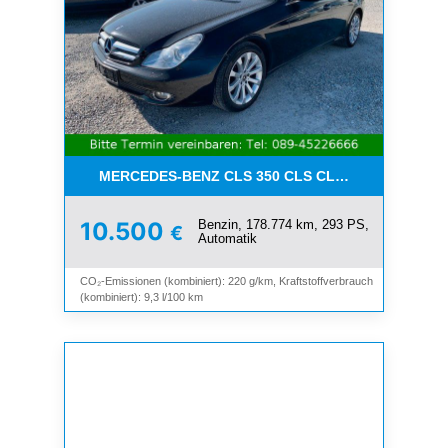
MERCEDES-BENZ CLS 350 CLS CLS 350 CGI*LEDE
Benzin, 178.774 km, 293 PS,
10.500
€
Automatik
CO₂-Emissionen (kombiniert): 220 g/km, Kraftstoffverbrauch
(kombiniert): 9,3 l/100 km