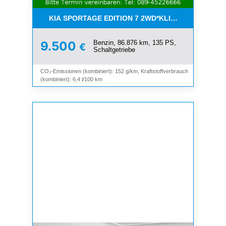
KIA SPORTAGE EDITION 7 2WD*KLIMA*SHZ*TEMP
Benzin, 86.876 km, 135 PS,
9.500
€
Schaltgetriebe
CO₂-Emissionen (kombiniert): 152 g/km, Kraftstoffverbrauch
(kombiniert): 6,4 l/100 km