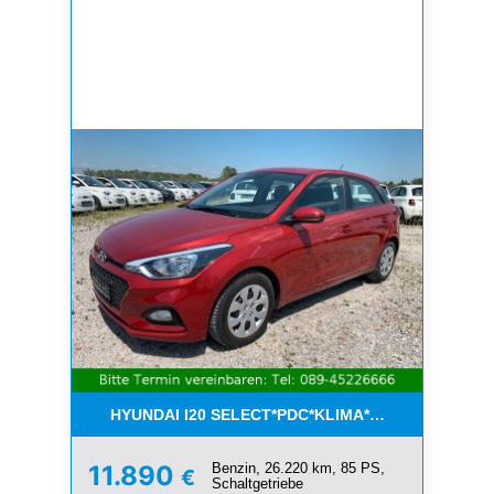
HYUNDAI I20 SELECT*PDC*KLIMA*ESP*8-FACH*1.H
Benzin, 26.220 km, 85 PS,
11.890
€
Schaltgetriebe