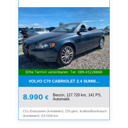
VOLVO C70 CABRIOLET 2.4 SUMMUM*LEDER*XENO
Benzin, 127.720 km, 141 PS,
8.990
€
Automatik
CO₂-Emissionen (kombiniert): 229 g/km, Kraftstoffverbrauch
(kombiniert): 9,6 l/100 km