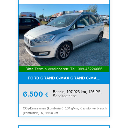
FORD GRAND C-MAX GRAND C-MAX TITANIUM*7-SI
Benzin, 107.923 km, 126 PS,
6.500
€
Schaltgetriebe
CO₂-Emissionen (kombiniert): 134 g/km, Kraftstoffverbrauch
(kombiniert): 5,9 l/100 km