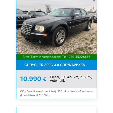
CHRYSLER 300C 3.0 CRD*NAVI*XENON*LEDER*PDC
Diesel, 106.427 km, 218 PS,
10.990
€
Automatik
CO₂-Emissionen (kombiniert): 220 g/km, Kraftstoffverbrauch
(kombiniert): 8,3 l/100 km