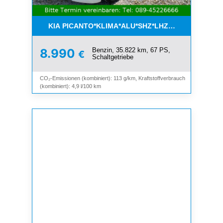
KIA PICANTO*KLIMA*ALU*SHZ*LHZ*BLUETOOTH*
Benzin, 35.822 km, 67 PS,
8.990
€
Schaltgetriebe
CO₂-Emissionen (kombiniert): 113 g/km, Kraftstoffverbrauch
(kombiniert): 4,9 l/100 km