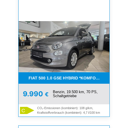
FIAT 500 1.0 GSE HYBRID *KOMFORT PAKET*CAR-
Benzin, 19.500 km, 70 PS,
9.990
€
Schaltgetriebe
CO₂-Emissionen (kombiniert): 108 g/km,
C
Kraftstoffverbrauch (kombiniert): 4,7 l/100 km