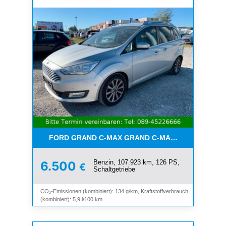
FORD GRAND C-MAX GRAND C-MAX TITANIUM*7-SI
Benzin, 107.923 km, 126 PS,
6.500
€
Schaltgetriebe
CO₂-Emissionen (kombiniert): 134 g/km, Kraftstoffverbrauch
(kombiniert): 5,9 l/100 km