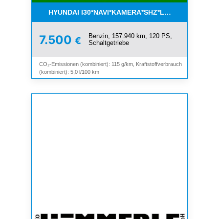
HYUNDAI I30*NAVI*KAMERA*SHZ*LHZ*TEMPOMAT*
Benzin, 157.940 km, 120 PS,
7.500
€
Schaltgetriebe
CO₂-Emissionen (kombiniert): 115 g/km, Kraftstoffverbrauch
(kombiniert): 5,0 l/100 km