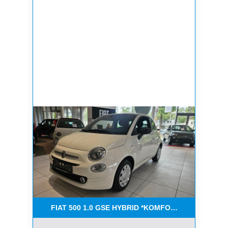
FIAT 500 1.0 GSE HYBRID *KOMFORT PAKET*CAR-