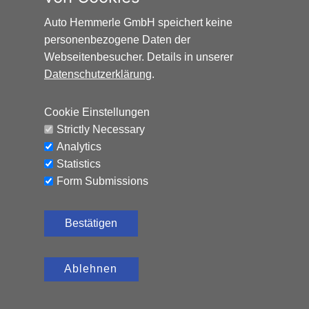
AUDI Q2 SPORT*AUTOMATIK*SCHIEBEDACH*8-FAC
Auto Hemmerle GmbH speichert keine
personenbezogene Daten der
Benzin, 152.797 km, 150 PS,
12.500
€
Automatik
Webseitenbesucher. Details in unserer
Datenschutzerklärung
.
CO₂-Emissionen (kombiniert): 119 g/km, Kraftstoffverbrauch
(kombiniert): 5,2 l/100 km
Cookie Einstellungen
Strictly Necessary
Analytics
Statistics
Form Submissions
Bestätigen
Ablehnen