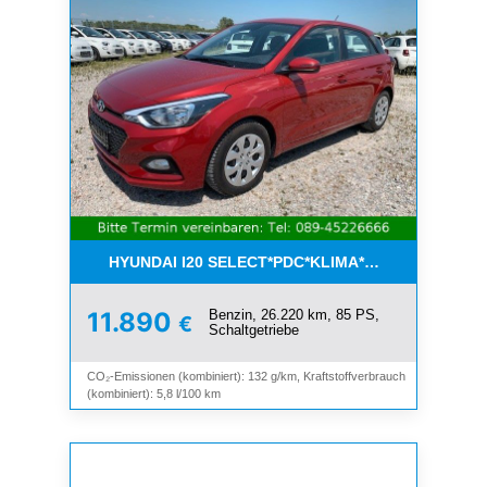
HYUNDAI I20 SELECT*PDC*KLIMA*ESP*8-FACH*1.H
Benzin, 26.220 km, 85 PS,
11.890
€
Schaltgetriebe
CO₂-Emissionen (kombiniert): 132 g/km, Kraftstoffverbrauch
(kombiniert): 5,8 l/100 km