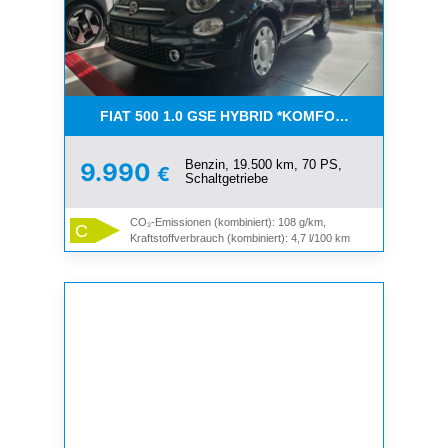
FIAT 500 1.0 GSE HYBRID *KOMFORT PAKET*CAR-
Benzin, 19.500 km, 70 PS,
9.990
€
Schaltgetriebe
CO₂-Emissionen (kombiniert): 108 g/km,
C
Kraftstoffverbrauch (kombiniert): 4,7 l/100 km