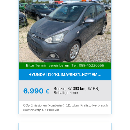
HYUNDAI I10*KLIMA*SHZ*LHZ*TEMPOMAT*BLUET
Benzin, 87.093 km, 67 PS,
6.990
€
Schaltgetriebe
CO₂-Emissionen (kombiniert): 111 g/km, Kraftstoffverbrauch
(kombiniert): 4,7 l/100 km