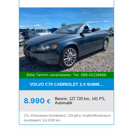
VOLVO C70 CABRIOLET 2.4 SUMMUM*LEDER*XENO
Benzin, 127.720 km, 141 PS,
8.990
€
Automatik
CO₂-Emissionen (kombiniert): 229 g/km, Kraftstoffverbrauch
(kombiniert): 9,6 l/100 km