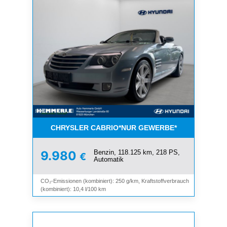
CHRYSLER CABRIO*NUR GEWERBE*
Benzin, 118.125 km, 218 PS,
9.980
€
Automatik
CO₂-Emissionen (kombiniert): 250 g/km, Kraftstoffverbrauch
(kombiniert): 10,4 l/100 km