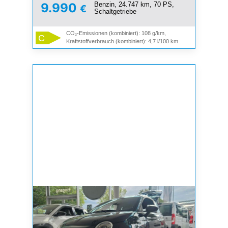
Benzin, 24.747 km, 70 PS,
9.990
€
Schaltgetriebe
CO₂-Emissionen (kombiniert): 108 g/km,
C
Kraftstoffverbrauch (kombiniert): 4,7 l/100 km