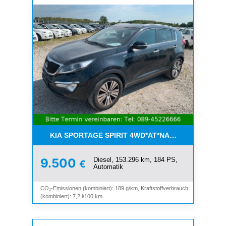
KIA SPORTAGE SPIRIT 4WD*AT*NAVI*8-FACH*KAM
Diesel, 153.296 km, 184 PS,
9.500
€
Automatik
CO₂-Emissionen (kombiniert): 189 g/km, Kraftstoffverbrauch
(kombiniert): 7,2 l/100 km