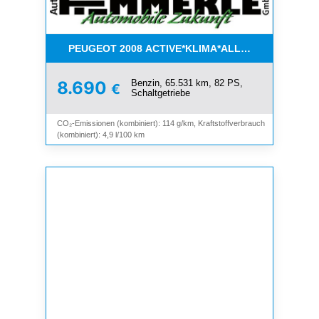
PEUGEOT 2008 ACTIVE*KLIMA*ALLWETTER*PDC*
Benzin, 65.531 km, 82 PS,
8.690
€
Schaltgetriebe
CO₂-Emissionen (kombiniert): 114 g/km, Kraftstoffverbrauch
(kombiniert): 4,9 l/100 km