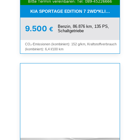
KIA SPORTAGE EDITION 7 2WD*KLIMA*SHZ*TEMP
Benzin, 86.876 km, 135 PS,
9.500
€
Schaltgetriebe
CO₂-Emissionen (kombiniert): 152 g/km, Kraftstoffverbrauch
(kombiniert): 6,4 l/100 km