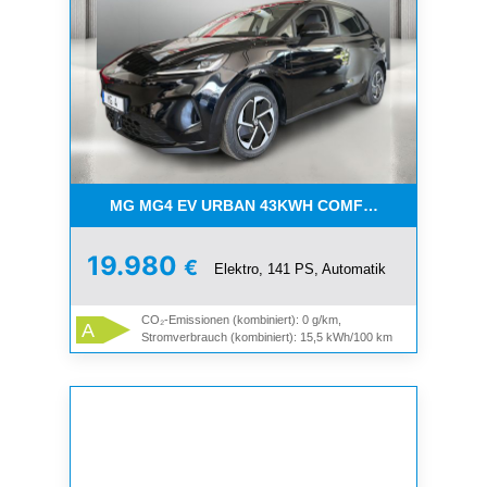
MG MG4 EV URBAN 43KWH COMFORT
19.980
€
Elektro, 141 PS, Automatik
CO₂-Emissionen (kombiniert): 0 g/km,
A
Stromverbrauch (kombiniert): 15,5 kWh/100 km