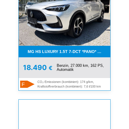
MG HS LUXURY 1.5T 7-DCT *PANO* AUCH IN WEISS
Benzin, 27.000 km, 162 PS,
18.490
€
Automatik
CO₂-Emissionen (kombiniert): 174 g/km,
F
Kraftstoffverbrauch (kombiniert): 7,6 l/100 km