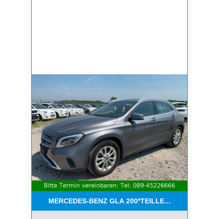
MERCEDES-BENZ GLA 200*TEILLEDER*NAVI*KEYL