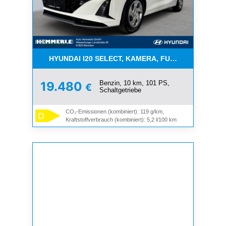
HYUNDAI I20 SELECT, KAMERA, FUNKT.PAKET, NAV
Benzin, 10 km, 101 PS,
19.480
€
Schaltgetriebe
CO₂-Emissionen (kombiniert): 119 g/km,
D
Kraftstoffverbrauch (kombiniert): 5,2 l/100 km