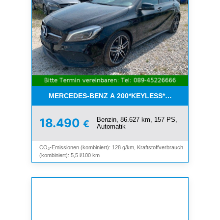
MERCEDES-BENZ A 200*KEYLESS*NAVI*LEDER*SC
Benzin, 86.627 km, 157 PS,
18.490
€
Automatik
CO₂-Emissionen (kombiniert): 128 g/km, Kraftstoffverbrauch
(kombiniert): 5,5 l/100 km