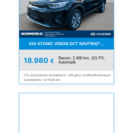
KIA STONIC VISION DCT NAVI*SHZ*LHZ*ALU*TEM
Benzin, 2.400 km, 101 PS,
18.980
€
Automatik
CO₂-Emissionen (kombiniert): 109 g/km, Kraftstoffverbrauch
(kombiniert): 4,8 l/100 km