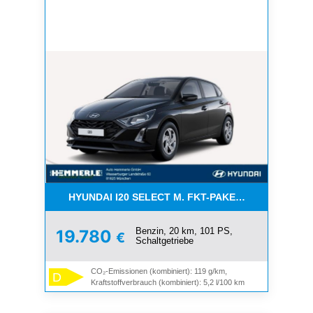
HYUNDAI I20 SELECT M. FKT-PAKET -*NAVI*K
Benzin, 20 km, 101 PS,
19.780
€
Schaltgetriebe
CO₂-Emissionen (kombiniert): 119 g/km,
D
Kraftstoffverbrauch (kombiniert): 5,2 l/100 km