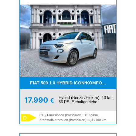
FIAT 500 1.0 HYBRID ICON*KOMFORT PAKET*SOFOR
Hybrid (Benzin/Elektro), 10 km,
17.990
€
66 PS, Schaltgetriebe
CO₂-Emissionen (kombiniert): 119 g/km,
D
Kraftstoffverbrauch (kombiniert): 5,3 l/100 km