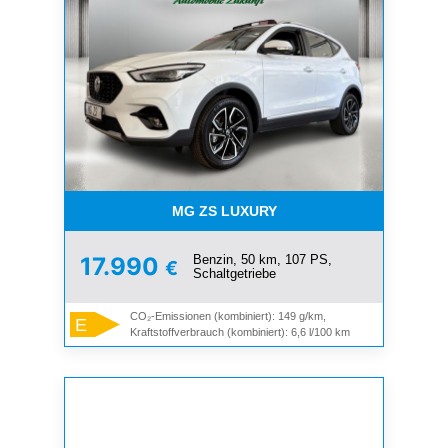
MG ZS LUXURY
Benzin, 50 km, 107 PS,
17.990
€
Schaltgetriebe
CO₂-Emissionen (kombiniert): 149 g/km,
E
Kraftstoffverbrauch (kombiniert): 6,6 l/100 km