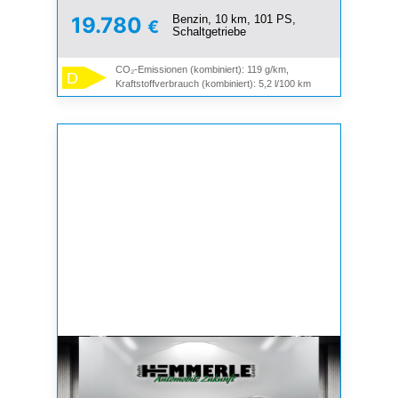
Benzin, 10 km, 101 PS,
19.780
€
Schaltgetriebe
CO₂-Emissionen (kombiniert): 119 g/km,
D
Kraftstoffverbrauch (kombiniert): 5,2 l/100 km