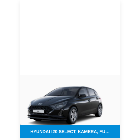
HYUNDAI I20 SELECT, KAMERA, FUNKT.PAKET, NAV