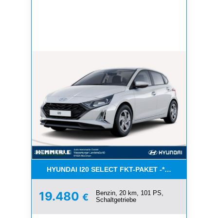
HYUNDAI I20 SELECT FKT-PAKET -*NAVI*KLIMA* A
Benzin, 20 km, 101 PS,
19.480
€
Schaltgetriebe