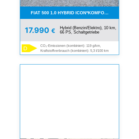
FIAT 500 1.0 HYBRID ICON*KOMFORT PAKET*SOFOR
Hybrid (Benzin/Elektro), 10 km,
17.990
€
66 PS, Schaltgetriebe
CO₂-Emissionen (kombiniert): 119 g/km,
D
Kraftstoffverbrauch (kombiniert): 5,3 l/100 km