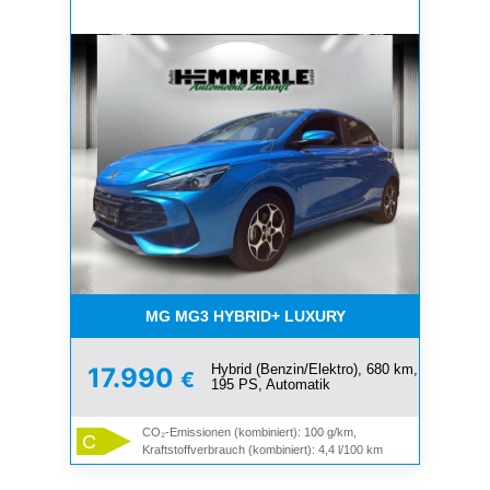
MG MG3 HYBRID+ LUXURY
Hybrid (Benzin/Elektro), 680 km,
17.990
€
195 PS, Automatik
CO₂-Emissionen (kombiniert): 100 g/km,
C
Kraftstoffverbrauch (kombiniert): 4,4 l/100 km