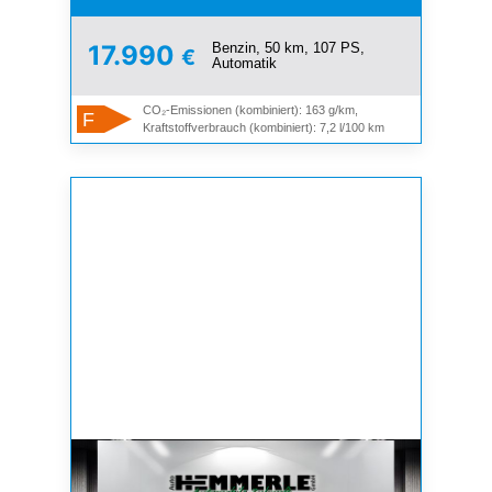
Benzin, 50 km, 107 PS,
17.990
€
Automatik
CO₂-Emissionen (kombiniert): 163 g/km,
F
Kraftstoffverbrauch (kombiniert): 7,2 l/100 km