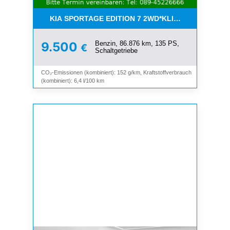
KIA SPORTAGE EDITION 7 2WD*KLIMA*SHZ*TEMP
Benzin, 86.876 km, 135 PS,
9.500
€
Schaltgetriebe
CO₂-Emissionen (kombiniert): 152 g/km, Kraftstoffverbrauch
(kombiniert): 6,4 l/100 km