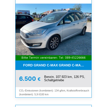
FORD GRAND C-MAX GRAND C-MAX TITANIUM*7-SI
Benzin, 107.923 km, 126 PS,
6.500
€
Schaltgetriebe
CO₂-Emissionen (kombiniert): 134 g/km, Kraftstoffverbrauch
(kombiniert): 5,9 l/100 km