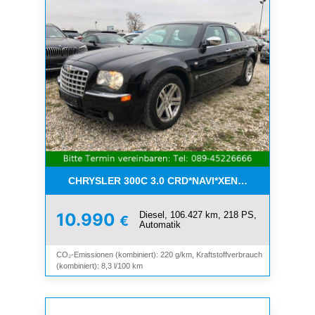
CHRYSLER 300C 3.0 CRD*NAVI*XENON*LEDER*PDC
Diesel, 106.427 km, 218 PS,
10.990
€
Automatik
CO₂-Emissionen (kombiniert): 220 g/km, Kraftstoffverbrauch
(kombiniert): 8,3 l/100 km