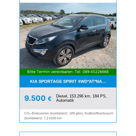
KIA SPORTAGE SPIRIT 4WD*AT*NAVI*8-FACH*KAM
Diesel, 153.296 km, 184 PS,
9.500
€
Automatik
CO₂-Emissionen (kombiniert): 189 g/km, Kraftstoffverbrauch
(kombiniert): 7,2 l/100 km