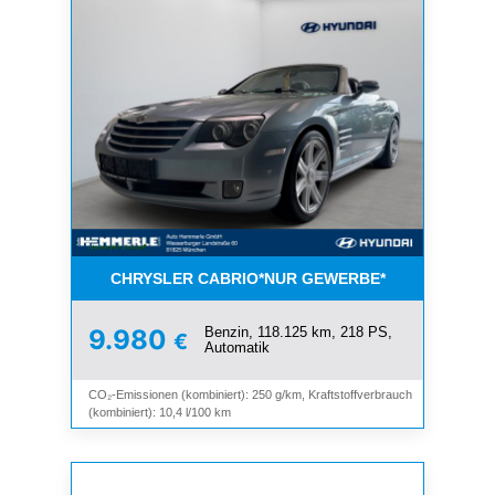
CHRYSLER CABRIO*NUR GEWERBE*
Benzin, 118.125 km, 218 PS,
9.980
€
Automatik
CO₂-Emissionen (kombiniert): 250 g/km, Kraftstoffverbrauch
(kombiniert): 10,4 l/100 km