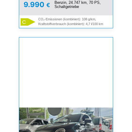
Benzin, 24.747 km, 70 PS,
9.990
€
Schaltgetriebe
CO₂-Emissionen (kombiniert): 108 g/km,
C
Kraftstoffverbrauch (kombiniert): 4,7 l/100 km