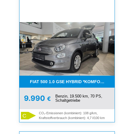
FIAT 500 1.0 GSE HYBRID *KOMFORT PAKET*CAR-
Benzin, 19.500 km, 70 PS,
9.990
€
Schaltgetriebe
CO₂-Emissionen (kombiniert): 108 g/km,
C
Kraftstoffverbrauch (kombiniert): 4,7 l/100 km