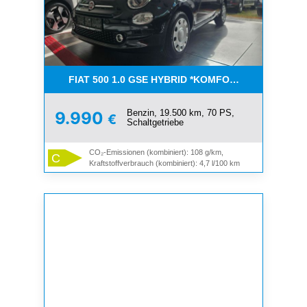
FIAT 500 1.0 GSE HYBRID *KOMFORT PAKET*CAR-
Benzin, 19.500 km, 70 PS,
9.990
€
Schaltgetriebe
CO₂-Emissionen (kombiniert): 108 g/km,
C
Kraftstoffverbrauch (kombiniert): 4,7 l/100 km