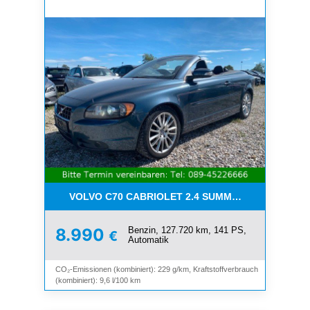
VOLVO C70 CABRIOLET 2.4 SUMMUM*LEDER*XENO
Benzin, 127.720 km, 141 PS,
8.990
€
Automatik
CO₂-Emissionen (kombiniert): 229 g/km, Kraftstoffverbrauch
(kombiniert): 9,6 l/100 km