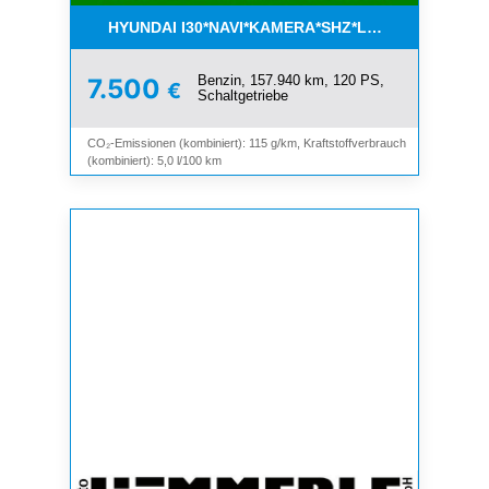
HYUNDAI I30*NAVI*KAMERA*SHZ*LHZ*TEMPOMAT*
Benzin, 157.940 km, 120 PS,
7.500
€
Schaltgetriebe
CO₂-Emissionen (kombiniert): 115 g/km, Kraftstoffverbrauch
(kombiniert): 5,0 l/100 km