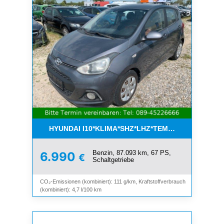
HYUNDAI I10*KLIMA*SHZ*LHZ*TEMPOMAT*BLUET
Benzin, 87.093 km, 67 PS,
6.990
€
Schaltgetriebe
CO₂-Emissionen (kombiniert): 111 g/km, Kraftstoffverbrauch
(kombiniert): 4,7 l/100 km