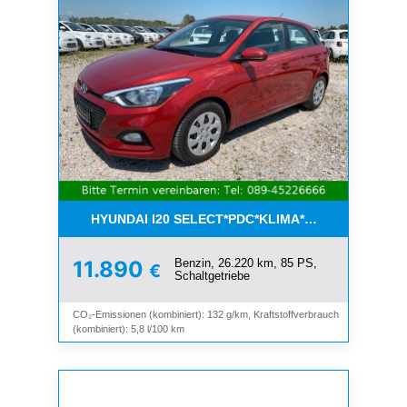
HYUNDAI I20 SELECT*PDC*KLIMA*ESP*8-FACH*1.H
Benzin, 26.220 km, 85 PS,
11.890
€
Schaltgetriebe
CO₂-Emissionen (kombiniert): 132 g/km, Kraftstoffverbrauch
(kombiniert): 5,8 l/100 km