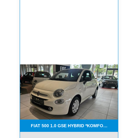
FIAT 500 1.0 GSE HYBRID *KOMFORT PAKET*CAR-