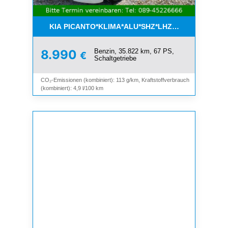
KIA PICANTO*KLIMA*ALU*SHZ*LHZ*BLUETOOTH*
Benzin, 35.822 km, 67 PS,
8.990
€
Schaltgetriebe
CO₂-Emissionen (kombiniert): 113 g/km, Kraftstoffverbrauch
(kombiniert): 4,9 l/100 km