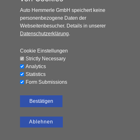
AUDI Q2 SPORT*AUTOMATIK*SCHIEBEDACH*8-FAC
Auto Hemmerle GmbH speichert keine
personenbezogene Daten der
Benzin, 152.797 km, 150 PS,
12.500
€
Automatik
Webseitenbesucher. Details in unserer
Datenschutzerklärung
.
CO₂-Emissionen (kombiniert): 119 g/km, Kraftstoffverbrauch
(kombiniert): 5,2 l/100 km
Cookie Einstellungen
Strictly Necessary
Analytics
Statistics
Form Submissions
Bestätigen
Ablehnen