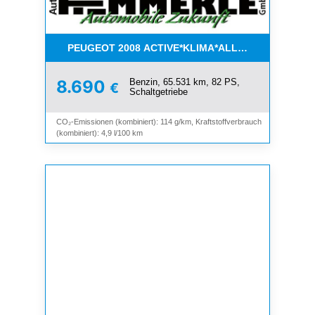
PEUGEOT 2008 ACTIVE*KLIMA*ALLWETTER*PDC*
Benzin, 65.531 km, 82 PS,
8.690
€
Schaltgetriebe
CO₂-Emissionen (kombiniert): 114 g/km, Kraftstoffverbrauch
(kombiniert): 4,9 l/100 km