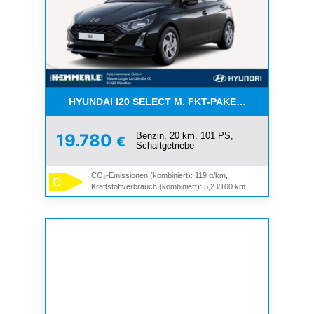
HYUNDAI I20 SELECT M. FKT-PAKET -*NAVI*K
Benzin, 20 km, 101 PS,
19.780
€
Schaltgetriebe
CO₂-Emissionen (kombiniert): 119 g/km,
D
Kraftstoffverbrauch (kombiniert): 5,2 l/100 km