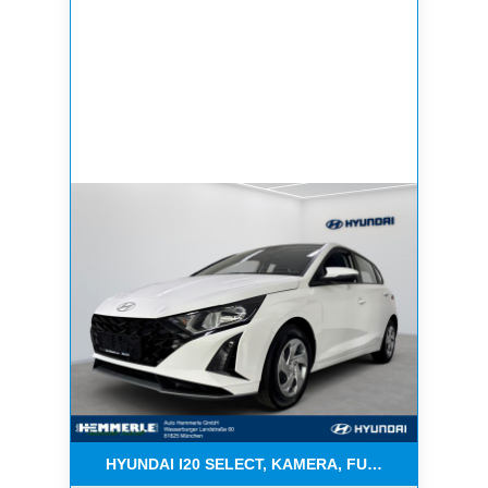
HYUNDAI I20 SELECT, KAMERA, FUNKT.PAKET, NAV