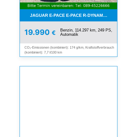
JAGUAR E-PACE E-PACE R-DYNAMIC S AWD*PANO*
Benzin, 114.297 km, 249 PS,
19.990
€
Automatik
CO₂-Emissionen (kombiniert): 174 g/km, Kraftstoffverbrauch
(kombiniert): 7,7 l/100 km