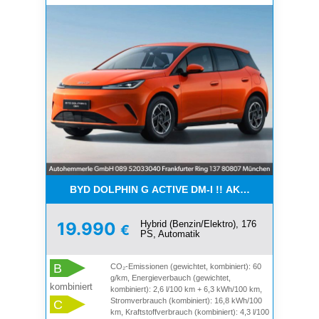
BYD DOLPHIN G ACTIVE DM-I !! AKTIONSPREIS !!
Hybrid (Benzin/Elektro), 176
19.990
€
PS, Automatik
B
CO₂-Emissionen (gewichtet, kombiniert): 60
g/km, Energieverbauch (gewichtet,
kombiniert
kombiniert): 2,6 l/100 km + 6,3 kWh/100 km,
Stromverbrauch (kombiniert): 16,8 kWh/100
C
km, Kraftstoffverbrauch (kombiniert): 4,3 l/100