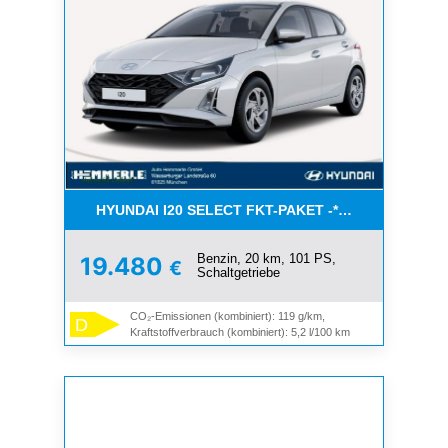
HYUNDAI I20 SELECT FKT-PAKET -*NAVI*KLIMA* A
Benzin, 20 km, 101 PS,
19.480
€
Schaltgetriebe
CO₂-Emissionen (kombiniert): 119 g/km,
D
Kraftstoffverbrauch (kombiniert): 5,2 l/100 km