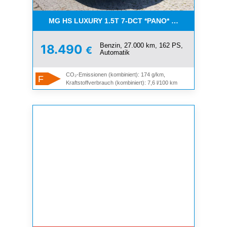
MG HS LUXURY 1.5T 7-DCT *PANO* AUCH IN WEISS
Benzin, 27.000 km, 162 PS,
18.490
€
Automatik
CO₂-Emissionen (kombiniert): 174 g/km,
F
Kraftstoffverbrauch (kombiniert): 7,6 l/100 km