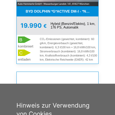
BYD DOLPHIN *G*ACTIVE DM-I - *NEUER BYD*
Hybrid (Benzin/Elektro), 1 km,
19.990
€
176 PS, Automatik
B
CO₂-Emissionen (gewichtet, kombiniert): 60
g/km, Energieverbauch (gewichtet,
kombiniert
kombiniert): 6,3 l/100 km + 16,8 kWh/100 km,
Stromverbrauch (kombiniert): 16,8 kWh/100
C
km, Kraftstoffverbrauch (kombiniert): 4,3 l/100
entladen
km, Elektrische Reichweite (EAER): 42 km
Hinweis zur Verwendung
von Cookies