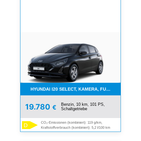
HYUNDAI I20 SELECT, KAMERA, FUNKT.PAKET, NAV
Benzin, 10 km, 101 PS,
19.780
€
Schaltgetriebe
CO₂-Emissionen (kombiniert): 119 g/km,
D
Kraftstoffverbrauch (kombiniert): 5,2 l/100 km