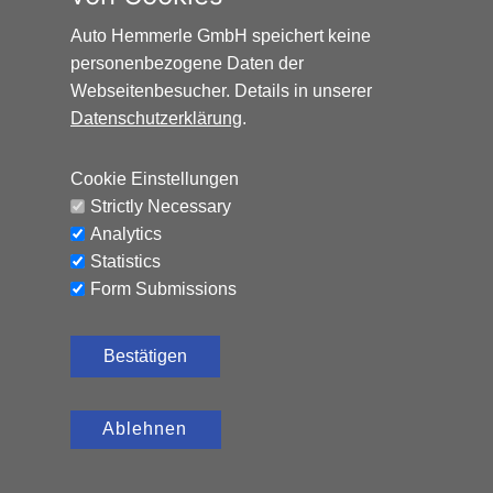
Auto Hemmerle GmbH speichert keine
personenbezogene Daten der
Webseitenbesucher. Details in unserer
Datenschutzerklärung
.
Cookie Einstellungen
Strictly Necessary
Analytics
Statistics
Form Submissions
HYUNDAI I20 SELECT*PDC*NAVI*KLIMA*PDC
Bestätigen
20.280
€
Benzin, 90 PS, Schaltgetriebe
Ablehnen
CO₂-Emissionen (kombiniert): 129 g/km,
D
Kraftstoffverbrauch (kombiniert): 5,7 l/100 km