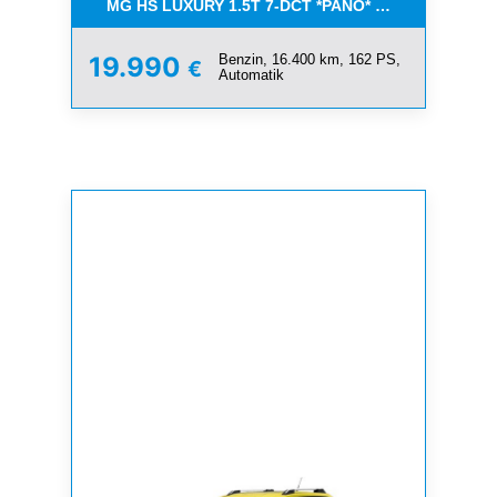
MG HS LUXURY 1.5T 7-DCT *PANO* AUCH IN SILBE
Benzin, 16.400 km, 162 PS,
19.990
€
Automatik