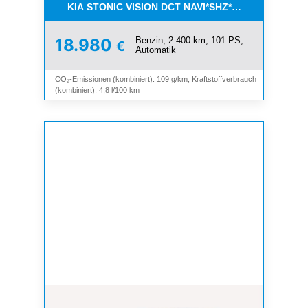
KIA STONIC VISION DCT NAVI*SHZ*LHZ*ALU*TEM
Benzin, 2.400 km, 101 PS,
18.980
€
Automatik
CO₂-Emissionen (kombiniert): 109 g/km, Kraftstoffverbrauch
(kombiniert): 4,8 l/100 km