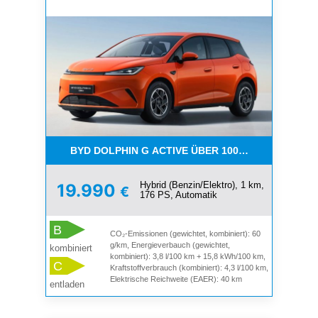
BYD DOLPHIN G ACTIVE ÜBER 1000 KM WEIT 4500
Hybrid (Benzin/Elektro), 1 km,
19.990
€
176 PS, Automatik
B
CO₂-Emissionen (gewichtet, kombiniert): 60
g/km, Energieverbauch (gewichtet,
kombiniert
kombiniert): 3,8 l/100 km + 15,8 kWh/100 km,
C
Kraftstoffverbrauch (kombiniert): 4,3 l/100 km,
Elektrische Reichweite (EAER): 40 km
entladen