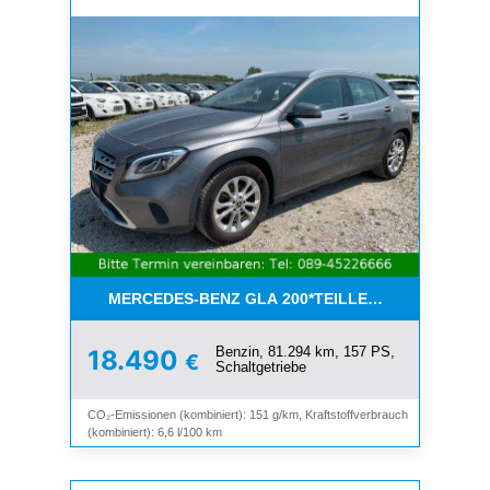
MERCEDES-BENZ GLA 200*TEILLEDER*NAVI*KEYL
Benzin, 81.294 km, 157 PS,
18.490
€
Schaltgetriebe
CO₂-Emissionen (kombiniert): 151 g/km, Kraftstoffverbrauch
(kombiniert): 6,6 l/100 km